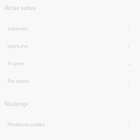
Kājene
Ātrās saites
Vakances
Iepirkumi
Projekti
Par mums
Noderīgi
Privātuma politika