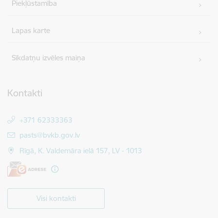
Piekļūstamība
Lapas karte
Sīkdatņu izvēles maiņa
Kontakti
+371 62333363
E-pasts:
pasts@bvkb.gov.lv
Rīgā, K. Valdemāra ielā 157, LV - 1013
Visi kontakti