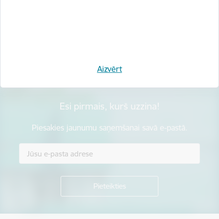
Vai šī informācija bija noderīga?
Sniegt atsauksmi
Aizvērt
Esi pirmais, kurš uzzina!
Piesakies jaunumu saņemšanai savā e-pastā.