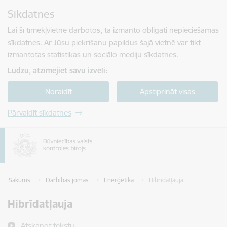
Pāriet uz lapas saturu
Sīkdatnes
Spied
lai meklētu
Enter
Lai šī tīmekļvietne darbotos, tā izmanto obligāti nepieciešamās
sīkdatnes. Ar Jūsu piekrišanu papildus šajā vietnē var tikt
izmantotas statistikas un sociālo mediju sīkdatnes.
Lūdzu, atzīmējiet savu izvēli:
Noraidīt
Apstiprināt visas
Pārvaldīt sīkdatnes
Sākums
Darbības jomas
Enerģētika
Hibrīdatļauja
Hibrīdatļauja
Atskaņot tekstu