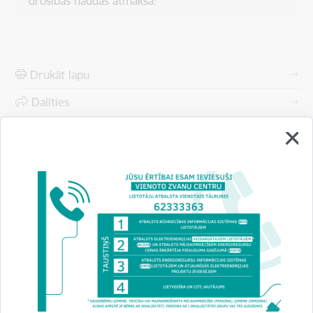
drošības naudas atmaksa:
Drukāt lapu
Dalīties