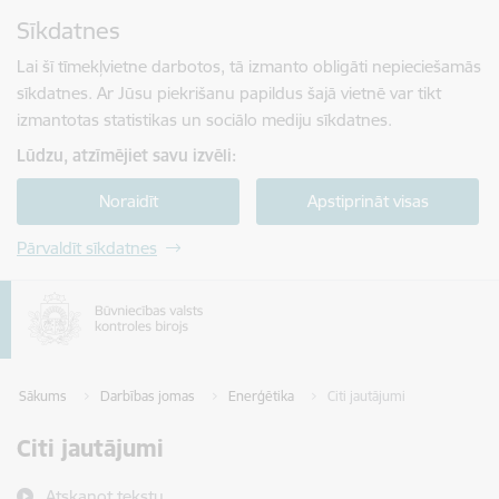
Pāriet uz lapas saturu
Sīkdatnes
Spied
lai meklētu
Enter
Lai šī tīmekļvietne darbotos, tā izmanto obligāti nepieciešamās
sīkdatnes. Ar Jūsu piekrišanu papildus šajā vietnē var tikt
izmantotas statistikas un sociālo mediju sīkdatnes.
Lūdzu, atzīmējiet savu izvēli:
Noraidīt
Apstiprināt visas
Pārvaldīt sīkdatnes
Sākums
Darbības jomas
Enerģētika
Citi jautājumi
Citi jautājumi
Atskaņot tekstu