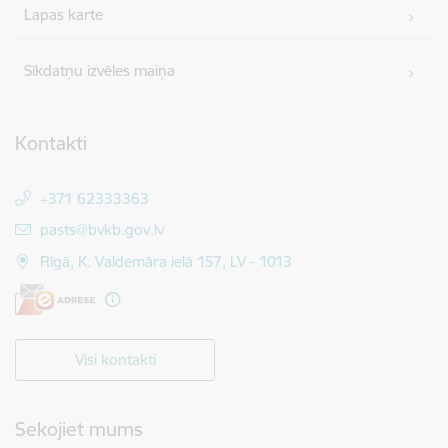
Lapas karte
Sīkdatņu izvēles maiņa
Kontakti
+371 62333363
E-pasts:
pasts@bvkb.gov.lv
Rīgā, K. Valdemāra ielā 157, LV - 1013
Visi kontakti
Sekojiet mums