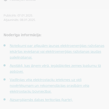
Publicēts: 07.01.2025.
Atjaunināts: 08.01.2025.
Noderīga informācija:
Noteikumi par atļaujām jaunas elektroenerģijas ražošanas
iekārtas ieviešanai vai elektroenerģijas ražošanas jaudas
palielināšanai.
Apstākļi, kas jāņem vērā, iegādājoties zemes īpašumu tā
apbūvei.
Vadlīnijas vēja elektrostaciju ietekmes uz vidi
novērtējumam un rekomendācijas prasībām vēja
elektrostaciju būvniecībai.
Aizsargājamās dabas teritorijas (karte).