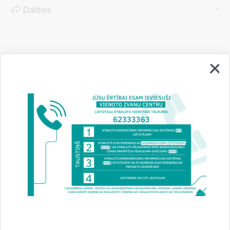
Dalīties
Vai šī informācija bija noderīga?
Sniegt atsauksmi