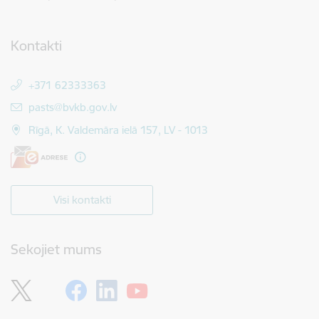
Kontakti
+371 62333363
E-pasts:
pasts@bvkb.gov.lv
Rīgā, K. Valdemāra ielā 157, LV - 1013
Visi kontakti
Sekojiet mums