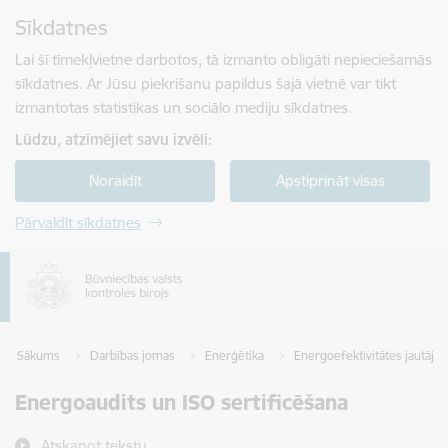
Pāriet uz lapas saturu
Sīkdatnes
Spied
lai meklētu
Enter
Lai šī tīmekļvietne darbotos, tā izmanto obligāti nepieciešamās
sīkdatnes. Ar Jūsu piekrišanu papildus šajā vietnē var tikt
izmantotas statistikas un sociālo mediju sīkdatnes.
Lūdzu, atzīmējiet savu izvēli:
Noraidīt
Apstiprināt visas
Pārvaldīt sīkdatnes
Sākums
Darbības jomas
Enerģētika
Energoefektivitātes jautāj
Energoaudits un ISO sertificēšana
Atskaņot tekstu