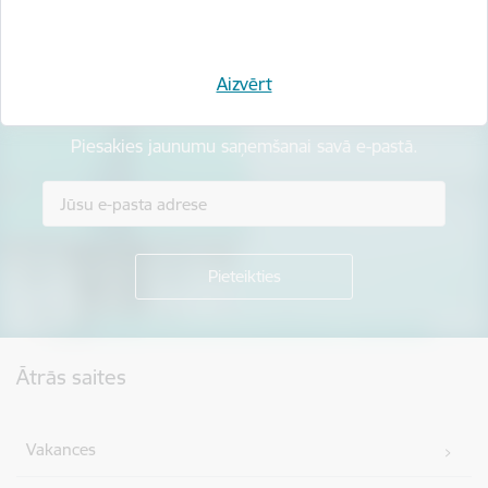
Aizvērt
Esi pirmais, kurš uzzina!
Piesakies jaunumu saņemšanai savā e-pastā.
Kājene
Ātrās saites
Vakances