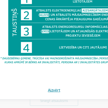
dēt:
ecības valsts kontroles biroja 2018. gada publiskais pārskats
dēt:
ecības valsts kontroles biroja 2017. gada publiskais pārskats
Vai šī informācija bija noderīga?
Aizvērt
Sniegt atsauksmi