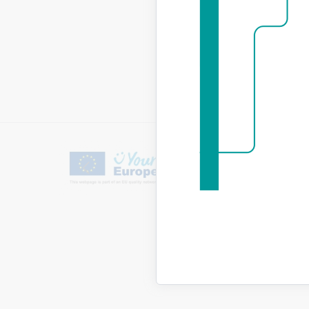
Lejupielā
Būvni
Lejupielā
Būvni