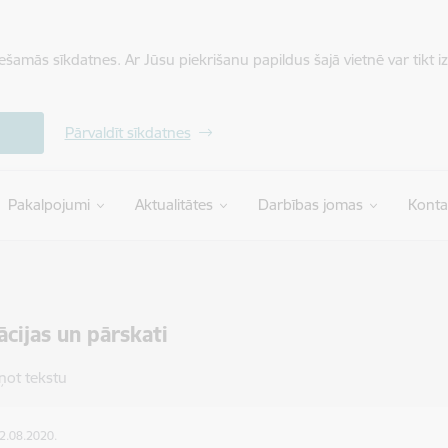
iešamās sīkdatnes. Ar Jūsu piekrišanu papildus šajā vietnē var tikt i
Pārvaldīt sīkdatnes
Pakalpojumi
Aktualitātes
Darbības jomas
Konta
ācijas un pārskati
ņot tekstu
22.08.2020.