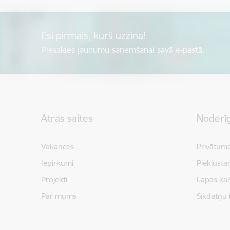
Esi pirmais, kurš uzzina!
Piesakies jaunumu saņemšanai savā e-pastā.
Kājene
Ātrās saites
Noderīg
Vakances
Privātuma
Iepirkumi
Piekļūsta
Projekti
Lapas kar
Par mums
Sīkdatņu 