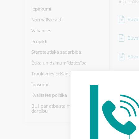
Atjaunināts
Iepirkumi
Lejupielā
Būvni
Normatīvie akti
Vakances
Lejupielā
Būvni
Projekti
Starptautiskā sadarbība
Lejupielā
Būvni
Ētika un dzimumlīdztiesība
Trauksmes celšana
Lejupielā
Būvni
Īpašumi
Lejupielā
Būvni
Kvalitātes politika
BUJ par atbalsta mehānisma
darbību
Lejupielā
Būvni
Lejupielā
Būvni