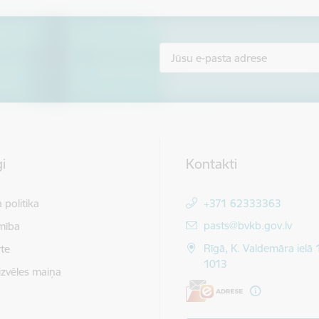
i
Kontakti
 politika
+371 62333363
E-pasts:
pasts@bvkb.gov.lv
mība
Rīgā, K. Valdemāra ielā 
te
1013
izvēles maiņa