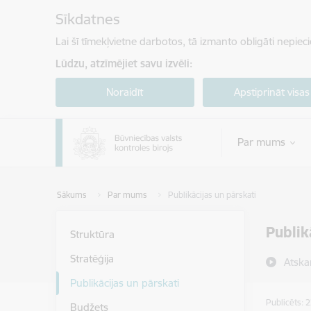
Pāriet uz lapas saturu
Sīkdatnes
Lai šī tīmekļvietne darbotos, tā izmanto obligāti nepiec
Lūdzu, atzīmējiet savu izvēli:
Noraidīt
Apstiprināt visas
Par mums
Sākums
Par mums
Publikācijas un pārskati
Publik
Struktūra
Stratēģija
Atska
Publikācijas un pārskati
Publicēts: 
Budžets