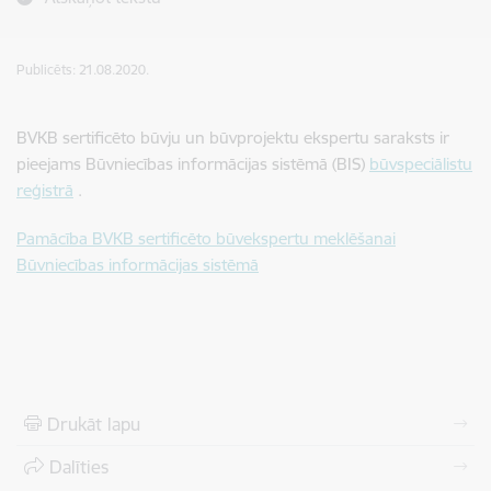
Publicēts: 21.08.2020.
BVKB sertificēto būvju un būvprojektu ekspertu saraksts ir
pieejams Būvniecības informācijas sistēmā (BIS)
būvspeciālistu
reģistrā
.
Pamācība BVKB sertificēto būvekspertu meklēšanai
Būvniecības informācijas sistēmā
Drukāt lapu
Dalīties