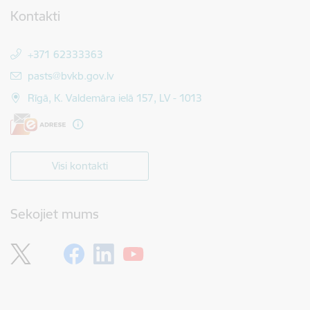
Kontakti
+371 62333363
E-pasts:
pasts@bvkb.gov.lv
Rīgā, K. Valdemāra ielā 157, LV - 1013
Visi kontakti
Sekojiet mums