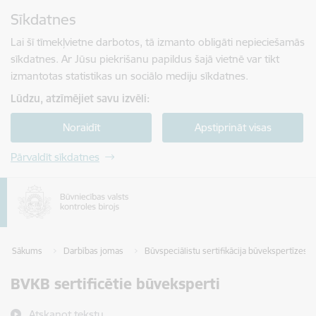
Pāriet uz lapas saturu
Sīkdatnes
Spied
lai meklētu
Enter
Lai šī tīmekļvietne darbotos, tā izmanto obligāti nepieciešamās
sīkdatnes. Ar Jūsu piekrišanu papildus šajā vietnē var tikt
izmantotas statistikas un sociālo mediju sīkdatnes.
Lūdzu, atzīmējiet savu izvēli:
Noraidīt
Apstiprināt visas
Pārvaldīt sīkdatnes
Sākums
Darbības jomas
Būvspeciālistu sertifikācija būvekspertīzes s
BVKB sertificētie būveksperti
Atskaņot tekstu