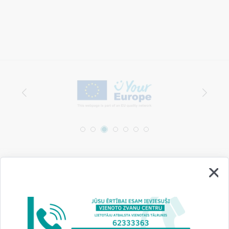
Vai šī informācija bija noderīga?
Sniegt atsauksmi