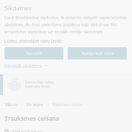
Pāriet uz lapas saturu
Sīkdatnes
Spied
lai meklētu
Enter
Lai šī tīmekļvietne darbotos, tā izmanto obligāti nepieciešamās
sīkdatnes. Ar Jūsu piekrišanu papildus šajā vietnē var tikt
izmantotas statistikas un sociālo mediju sīkdatnes.
Lūdzu, atzīmējiet savu izvēli:
Noraidīt
Apstiprināt visas
Pārvaldīt sīkdatnes
Sākums
Par mums
Trauksmes celšana
Trauksmes celšana
Atskaņot tekstu