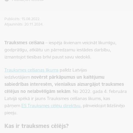
Publicēts: 15.08.2022.
Atjaunināts: 20.11.2024.
Trauksmes celšana
– iespēja ikvienam veicināt likumīgu,
godprātīgu, atklātu un pārredzamu iestādes darbību,
izmantojot tiesības brīvi paust savu viedokli.
Trauksmes celšanas likums
palīdz Latvijas
iedzīvotājiem
novērst pārkāpumus un kaitējumu
sabiedrības interesēm, vienlaikus aizsargājot trauksmes
cēlējus no nelabvēlīgām sekām
. No 2022. gada 4. februāra
Latvijā spēkā ir jauns Trauksmes celšanas likums, kas
pārņem
ES Trauksmes cēlēju direktīvu
, pilnveidojot līdzšinējo
pieeju.
Kas ir trauksmes cēlējs?