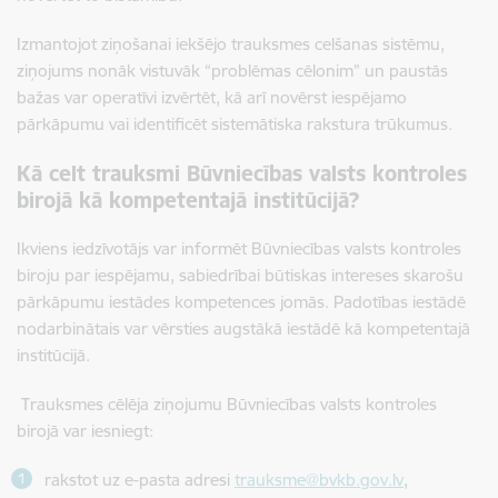
Izmantojot ziņošanai iekšējo trauksmes celšanas sistēmu,
ziņojums nonāk vistuvāk “problēmas cēlonim” un paustās
bažas var operatīvi izvērtēt, kā arī novērst iespējamo
pārkāpumu vai identificēt sistemātiska rakstura trūkumus.
Kā celt trauksmi Būvniecības valsts kontroles
birojā kā kompetentajā institūcijā?
Ikviens iedzīvotājs var informēt
Būvniecības valsts kontroles
biroju
par iespējamu, sabiedrībai būtiskas intereses skarošu
pārkāpumu iestādes kompetences jomās. Padotības iestādē
nodarbinātais var vērsties augstākā iestādē kā kompetentajā
institūcijā.
Trauksmes cēlēja ziņojumu
Būvniecības valsts kontroles
birojā
var iesniegt:
rakstot uz e-pasta adresi
trauksme@bvkb.gov.lv
,