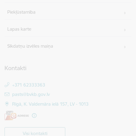
Piekļūstamība
Lapas karte
Sīkdatņu izvēles maiņa
Kontakti
+371 62333363
E-pasts:
pasts@bvkb.gov.lv
Rīgā, K. Valdemāra ielā 157, LV - 1013
Visi kontakti