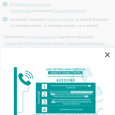
ar
elektroniskās formas
starpniecību
tīmekļvietnē
trauksmescelejs.lv
,
izmantojot vispārējos
saziņas kanālus
ar iestādi (pa pastu
uz iestādes adresi, uz iestādes e-pastu vai e-adresi).
Tīmekļvietnē
trauksmescelejs.lv
iespējams lejuplādēt
Trauksmes cēlēja ziņojuma veidlapu, kas aizpildāma papīra
formā
.
Būvniecības valsts kontroles biroja
kontaktpersona trauksmes
celšanas jautājumos
:
Juridiskā nodaļa
Katrīna Znotiņa
Vecākā juriskonsulte
-
213.kab
+371 25663129
+371 67013344