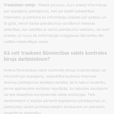
Trauksmes cēlējs
– fiziskā persona, kura sniedz informāciju
par iespējamu pārkāpumu, kas var kaitēt sabiedrības
interesēm, ja persona šo informāciju uzskata par patiesu un
tā gūta, veicot darba pienākumus vai dibinot tiesiskās
attiecības, kas saistītas ar darba pienākumu veikšanu, vai esot
praksē, un kurai šīs informācijas sniegšanas dēļ varētu tikt
radītas nelabvēlīgas sekas.
Kā celt trauksmi Būvniecības valsts kontroles
biroja darbiniekiem?
Ikviens
Būvniecības valsts kontroles biroja
nodarbinātais var
informēt par iespējamu, sabiedrībai būtiskas intereses
skarošu pārkāpumu iestādes darbībā, lai to laikus novērstu,
pirms apdraudēta iestādes reputācija, tai radušies zaudējumi
vai tiek iesaistītas kompetentās valsts institūcijas. Tieši
darbiniekiem ir iespēja pamanīt iespējamos pārkāpumus un,
pateicoties savām profesionālajām zināšanām un pieredzei,
novērtēt to bīstamību.