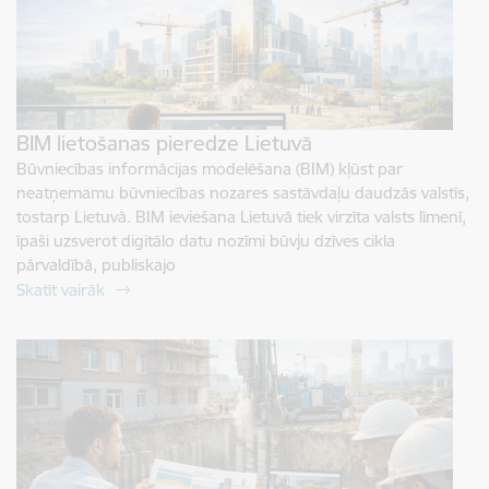
BIM lietošanas pieredze Lietuvā
Būvniecības informācijas modelēšana (BIM) kļūst par
neatņemamu būvniecības nozares sastāvdaļu daudzās valstīs,
tostarp Lietuvā. BIM ieviešana Lietuvā tiek virzīta valsts līmenī,
īpaši uzsverot digitālo datu nozīmi būvju dzīves cikla
pārvaldībā, publiskajo
Skatīt vairāk