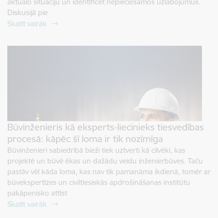
aktuālo situāciju un identificēt nepieciešamos uzlabojumus.
Diskusijā pie
Skatīt vairāk
Būvinženieris kā eksperts-liecinieks tiesvedības
procesā: kāpēc šī loma ir tik nozīmīga
Būvinženieri sabiedrībā bieži tiek uztverti kā cilvēki, kas
projektē un būvē ēkas un dažādu veidu inženierbūves. Taču
pastāv vēl kāda loma, kas nav tik pamanāma ikdienā, tomēr ar
būvekspertīzes un civiltiesiskās apdrošināšanas institūtu
pakāpenisko attīst
Skatīt vairāk