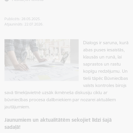
Publicēts: 28.05.2025.
Atjaunināts: 22.07.2026.
Dialogs ir saruna, kurā
abas puses iesaistās,
klausās un runā, lai
saprastos un rastu
kopīgu redzējumu.
Un
tieši tāpēc Būvniecības
valsts kontroles birojs
savā tīmekļavietnē uzsāk ikmēneša diskusiju ciklu ar
būvniecības procesa dalībniekiem par nozarei aktuāliem
jautājumiem.
Jaunumiem un aktualitātēm sekojiet līdzi šajā
sadaļā!