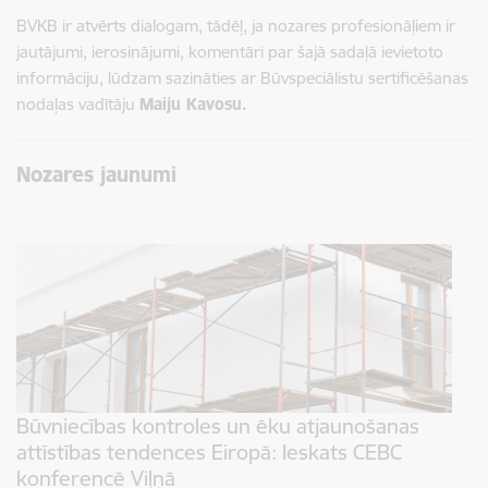
BVKB ir atvērts dialogam, tādēļ, ja nozares profesionāļiem ir
jautājumi, ierosinājumi, komentāri par šajā sadaļā ievietoto
informāciju, lūdzam sazināties ar Būvspeciālistu sertificēšanas
nodaļas vadītāju
Maiju Kavosu.
Nozares jaunumi
Būvniecības kontroles un ēku atjaunošanas
attīstības tendences Eiropā: Ieskats CEBC
konferencē Viļņā