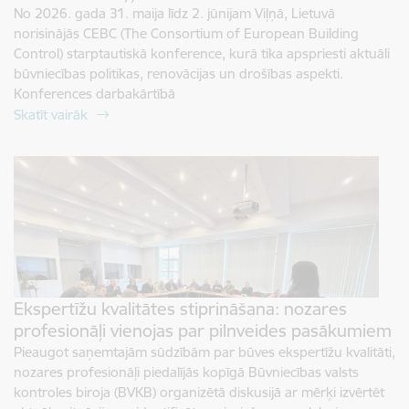
No 2026. gada 31. maija līdz 2. jūnijam Viļņā, Lietuvā
norisinājās CEBC (The Consortium of European Building
Control) starptautiskā konference, kurā tika apspriesti aktuāli
būvniecības politikas, renovācijas un drošības aspekti.
Konferences darbakārtībā
Skatīt vairāk
Ekspertīžu kvalitātes stiprināšana: nozares
profesionāļi vienojas par pilnveides pasākumiem
Pieaugot saņemtajām sūdzībām par būves ekspertīžu kvalitāti,
nozares profesionāļi piedalījās kopīgā Būvniecības valsts
kontroles biroja (BVKB) organizētā diskusijā ar mērķi izvērtēt