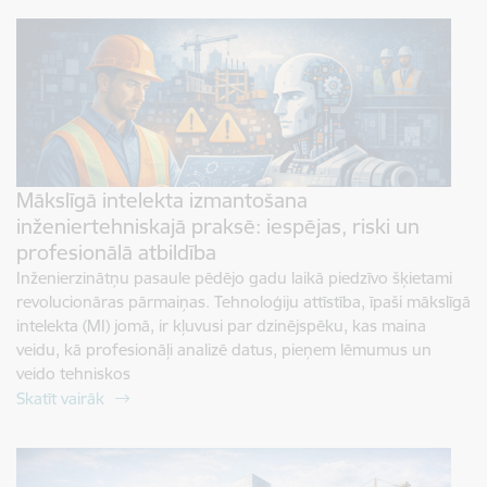
Mākslīgā intelekta izmantošana
inženiertehniskajā praksē: iespējas, riski un
profesionālā atbildība
Inženierzinātņu pasaule pēdējo gadu laikā piedzīvo šķietami
revolucionāras pārmaiņas. Tehnoloģiju attīstība, īpaši mākslīgā
intelekta (MI) jomā, ir kļuvusi par dzinējspēku, kas maina
veidu, kā profesionāļi analizē datus, pieņem lēmumus un
veido tehniskos
Skatīt vairāk