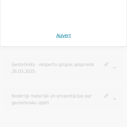
starptautiskā betona federāci
Skatīt vairāk
Ģeotehnika - ekspertu grupas apspriede
Aizvērt
03.06.2025.
Ģeotehnika - ekspertu grupas apspriede
26.03.2025.
Noderīgi materiāli un prezentācijas par
ģeotehnisko izpēti