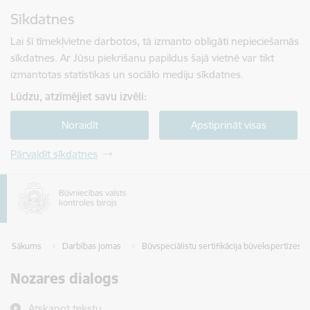
Pāriet uz lapas saturu
Sīkdatnes
Spied
lai meklētu
Enter
Lai šī tīmekļvietne darbotos, tā izmanto obligāti nepieciešamās
sīkdatnes. Ar Jūsu piekrišanu papildus šajā vietnē var tikt
izmantotas statistikas un sociālo mediju sīkdatnes.
Lūdzu, atzīmējiet savu izvēli:
Noraidīt
Apstiprināt visas
Pārvaldīt sīkdatnes
Sākums
Darbības jomas
Būvspeciālistu sertifikācija būvekspertīzes s
Nozares dialogs
Atskaņot tekstu