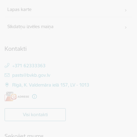
Lapas karte
Sīkdatņu izvēles maiņa
Kontakti
+371 62333363
E-pasts:
pasts@bvkb.gov.lv
Rīgā, K. Valdemāra ielā 157, LV - 1013
Visi kontakti
Sekojiet mums