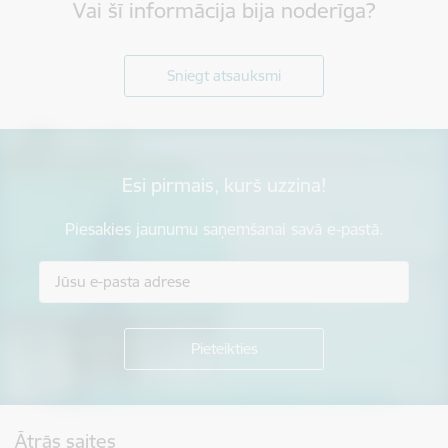
Vai šī informācija bija noderīga?
Sniegt atsauksmi
Esi pirmais, kurš uzzina!
Piesakies jaunumu saņemšanai savā e-pastā.
Kājene
Ātrās saites