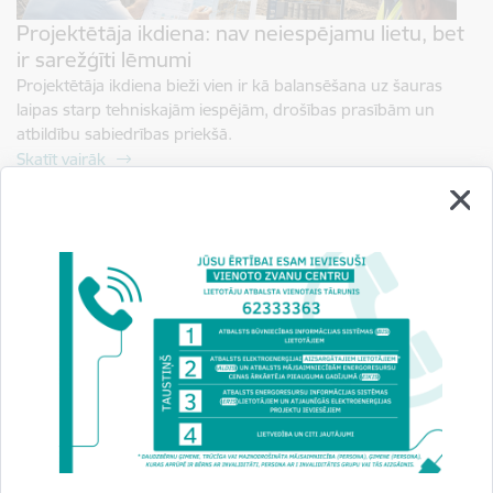
Projektētāja ikdiena: nav neiespējamu lietu, bet
ir sarežģīti lēmumi
Projektētāja ikdiena bieži vien ir kā balansēšana uz šauras
laipas starp tehniskajām iespējām, drošības prasībām un
atbildību sabiedrības priekšā.
Skatīt vairāk
FIB Model Code 2020
Pašlaik dzelzsbetona konstrukciju projektēšanas 1. paaudzes
2. Eirokodeksam EN 1992 (kurš šobrīd Latvijā ir saistošs) par
galveno pamatojumu tiek uzskatīts 1990. gada FIB Model
Code (FIB – Fédération internationale du béton –