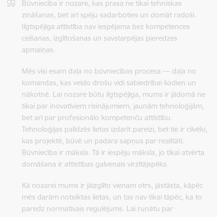
Būvniecība ir nozare, kas prasa ne tikai tehniskas
zināšanas, bet arī spēju sadarboties un domāt radoši.
Ilgtspējīga attīstība nav iespējama bez kompetences
celšanas, izglītošanas un savstarpējas pieredzes
apmaiņas.
Mēs visi esam daļa no būvniecības procesa — daļa no
komandas, kas veido drošu vidi sabiedrībai šodien un
nākotnē. Lai nozare būtu ilgtspējīga, mums ir jādomā ne
tikai par inovatīviem risinājumiem, jaunām tehnoloģijām,
bet arī par profesionālo kompetenču attīstību.
Tehnoloģijas palīdzēs lietas izdarīt pareizi, bet tie ir cilvēki,
kas projektē, būvē un padara sapņus par realitāti.
Būvniecība ir māksla. Tā ir iespēju māksla, jo tikai atvērta
domāšana ir attīstības galvenais virzītājspēks.
Kā nozarei mums ir jāizglīto vienam otrs, jāstāsta, kāpēc
mēs darām noteiktas lietas, un tas nav tikai tāpēc, ka to
paredz normatīvais regulējums. Lai runātu par