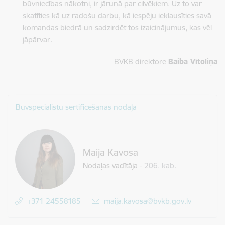
būvniecības nākotni, ir jārunā par cilvēkiem. Uz to var
skatīties kā uz radošu darbu, kā iespēju ieklausīties savā
komandas biedrā un sadzirdēt tos izaicinājumus, kas vēl
jāpārvar.
BVKB direktore
Baiba Vītoliņa
Būvspeciālistu sertificēšanas nodaļa
Maija Kavosa
Nodaļas vadītāja
-
206. kab.
+371 24558185
E-pasts:
maija.kavosa@bvkb.gov.lv