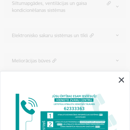
Siltumapgādes, ventilācijas un gaisa
kondicionēšanas sistēmas
Elektronisko sakaru sistēmas un tīkli
Meliorācijas būves
Hidrotehniskās būves
Ostu un jūras hidrotehniskās būves