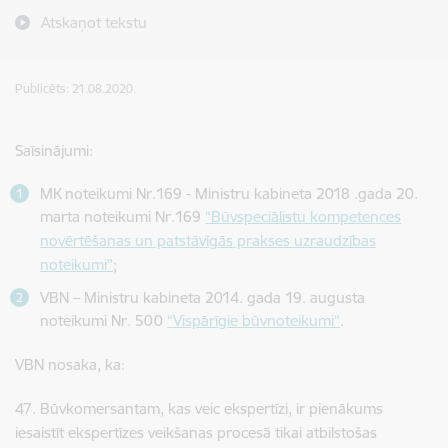
Atskaņot tekstu
Publicēts: 21.08.2020.
Saīsinājumi:
MK noteikumi Nr.169 - Ministru kabineta 2018 .gada 20.
marta noteikumi Nr.169
“Būvspeciālistu kompetences
novērtēšanas un patstāvīgās prakses uzraudzības
noteikumi”
;
VBN – Ministru kabineta 2014. gada 19. augusta
noteikumi Nr. 500
“Vispārīgie būvnoteikumi”
.
VBN nosaka, ka:
47. Būvkomersantam, kas veic ekspertīzi, ir pienākums
iesaistīt ekspertīzes veikšanas procesā tikai atbilstošas