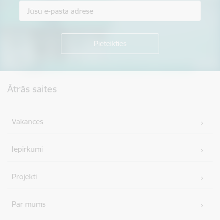
Kājene
Ātrās saites
Vakances
Iepirkumi
Projekti
Par mums