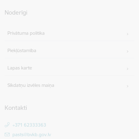
Noderīgi
Privātuma politika
Piekļūstamība
Lapas karte
Sīkdatņu izvēles maiņa
Kontakti
+371 62333363
E-pasts:
pasts@bvkb.gov.lv