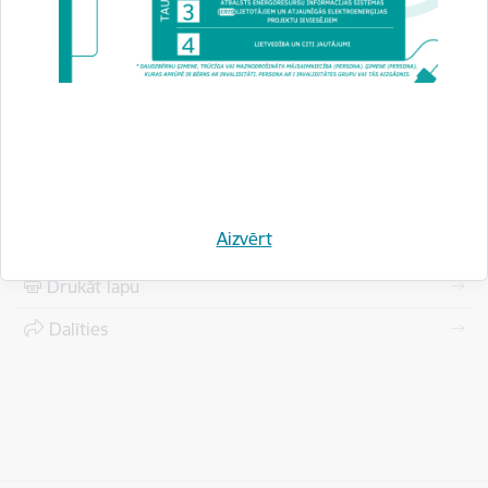
Pārvades, uzglabāšanas, sadales un lietotāju
gāzapgādes sistēmas un naftas apgādes
sistēmas
Saldēšanas sistēmas
Aizvērt
Drukāt lapu
Dalīties