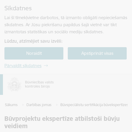
Pāriet uz lapas saturu
Sīkdatnes
Spied
lai meklētu
Enter
Lai šī tīmekļvietne darbotos, tā izmanto obligāti nepieciešamās
sīkdatnes. Ar Jūsu piekrišanu papildus šajā vietnē var tikt
izmantotas statistikas un sociālo mediju sīkdatnes.
Lūdzu, atzīmējiet savu izvēli:
Noraidīt
Apstiprināt visas
Pārvaldīt sīkdatnes
Sākums
Darbības jomas
Būvspeciālistu sertifikācija būvekspertīzes s
Būvprojektu ekspertīze atbilstoši būvju
veidiem