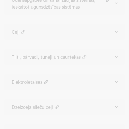
Ūdensapgādes un kanalizācijas sistēmas,
ieskaitot ugunsdzēsības sistēmas
Ceļi
Tilti, pārvadi, tuneļi un caurtekas
Elektroietaises
Dzelzceļa sliežu ceļi