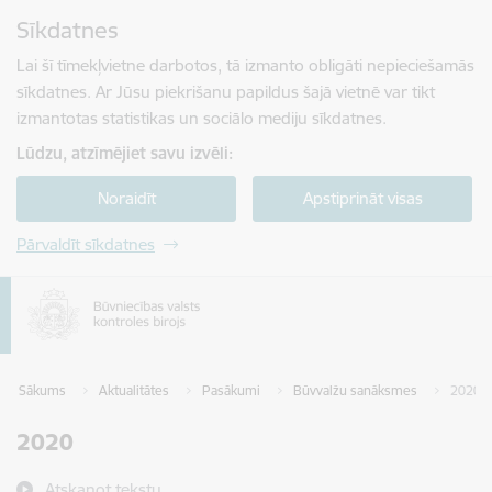
Pāriet uz lapas saturu
Sīkdatnes
Spied
lai meklētu
Enter
Lai šī tīmekļvietne darbotos, tā izmanto obligāti nepieciešamās
sīkdatnes. Ar Jūsu piekrišanu papildus šajā vietnē var tikt
izmantotas statistikas un sociālo mediju sīkdatnes.
Lūdzu, atzīmējiet savu izvēli:
Noraidīt
Apstiprināt visas
Pārvaldīt sīkdatnes
Sākums
Aktualitātes
Pasākumi
Būvvalžu sanāksmes
2020
2020
Atskaņot tekstu