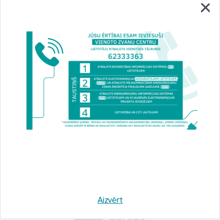
tiešsaistē (Microsoft…
Sanāksme
Drukāt lapu
Dalīties
Aizvērt