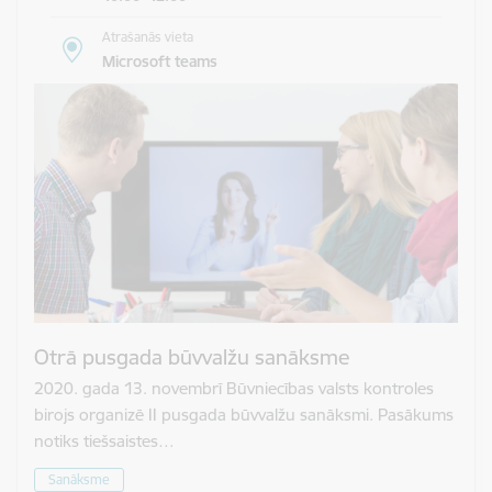
Atrašanās vieta
Microsoft teams
Otrā pusgada būvvalžu sanāksme
2020. gada 13. novembrī Būvniecības valsts kontroles
birojs organizē II pusgada būvvalžu sanāksmi. Pasākums
notiks tiešsaistes…
Sanāksme