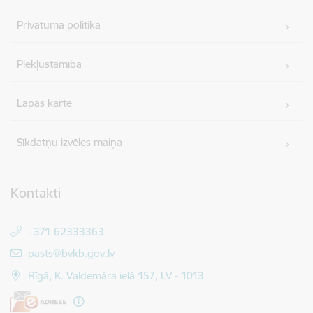
Privātuma politika
Piekļūstamība
Lapas karte
Sīkdatņu izvēles maiņa
Kontakti
+371 62333363
E-pasts:
pasts@bvkb.gov.lv
Rīgā, K. Valdemāra ielā 157, LV - 1013