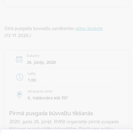
Otrā pusgada būvvalžu sanāksmes
video ieraksts
(13.11.2020.)
Datums
26. jūnijs, 2020
Laiks
1.00
Atrašanās vieta
K. Valdemāra ielā 157
Pirmā pusgada būvvalžu tikšanās
2020. gada 26. jūnijā BVKB organizēja pirmā pusgada
tikšanos ar pašvaldību būvvaldēm. Pasākums notika