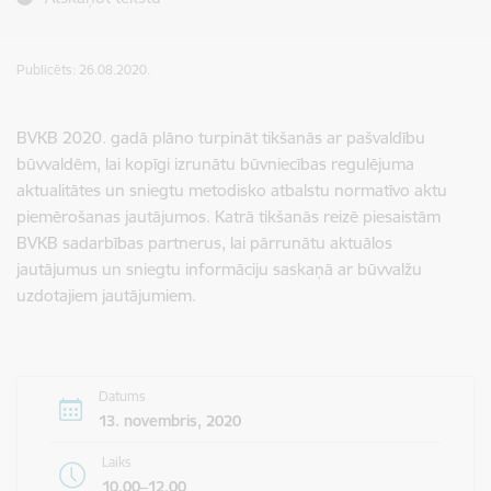
Publicēts: 26.08.2020.
BVKB 2020. gadā plāno turpināt tikšanās ar pašvaldību
būvvaldēm, lai kopīgi izrunātu būvniecības regulējuma
aktualitātes un sniegtu metodisko atbalstu normatīvo aktu
piemērošanas jautājumos. Katrā tikšanās reizē piesaistām
BVKB sadarbības partnerus, lai pārrunātu aktuālos
jautājumus un sniegtu informāciju saskaņā ar būvvalžu
uzdotajiem jautājumiem.
Datums
13. novembris, 2020
Laiks
10.00–12.00