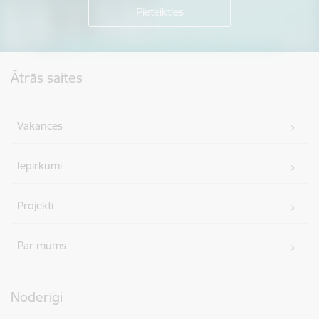
Kājene
Ātrās saites
Vakances
Iepirkumi
Projekti
Par mums
Noderīgi