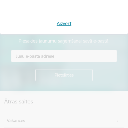
Aizvērt
Esi pirmais, kurš uzzina!
Piesakies jaunumu saņemšanai savā e-pastā.
Kājene
Ātrās saites
Vakances