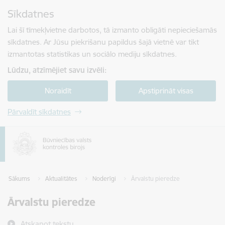
Pāriet uz lapas saturu
Sīkdatnes
Spied
lai meklētu
Enter
Lai šī tīmekļvietne darbotos, tā izmanto obligāti nepieciešamās
sīkdatnes. Ar Jūsu piekrišanu papildus šajā vietnē var tikt
izmantotas statistikas un sociālo mediju sīkdatnes.
Lūdzu, atzīmējiet savu izvēli:
Noraidīt
Apstiprināt visas
Pārvaldīt sīkdatnes
Sākums
Aktualitātes
Noderīgi
Ārvalstu pieredze
Ārvalstu pieredze
Atskaņot tekstu