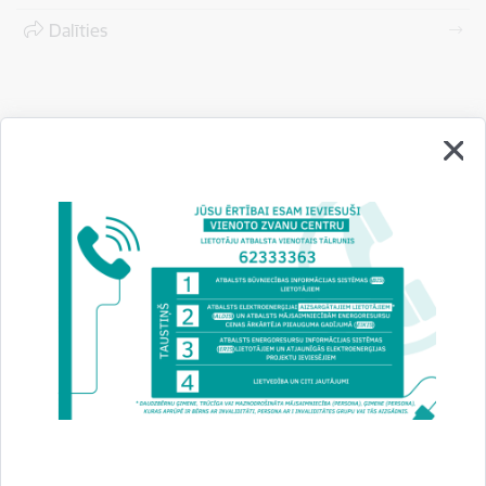
Dalīties
Vai šī informācija bija noderīga?
Sniegt atsauksmi