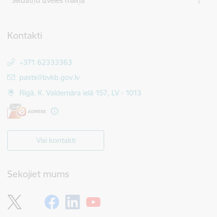
Sīkdatņu izvēles maiņa
Kontakti
+371 62333363
E-pasts:
pasts@bvkb.gov.lv
Rīgā, K. Valdemāra ielā 157, LV - 1013
Visi kontakti
Sekojiet mums