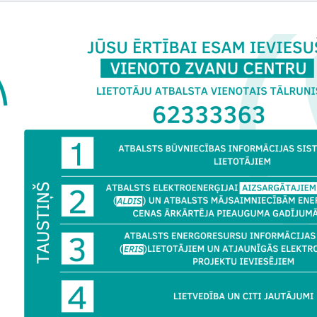
u komercdarbību vienā vai vairākās ekspertīzes darbības sfērās, k
 Būvkomersantu saraksts ir pieejams Būvniecības informācijas sistē
Vai šī informācija bija noderīga?
Sniegt atsauksmi