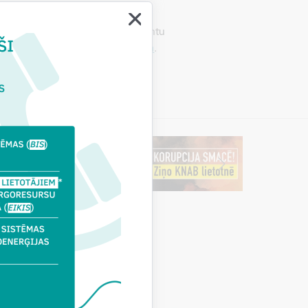
omersants reģistrējas būvkomersantu
mas (BIS)
būvkomersantu reģistrā
.