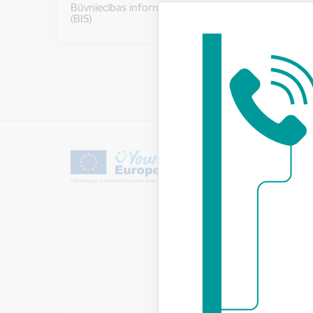
Būvniecības informācijas sistēma
(BIS)
Lai veikt
reģistrā.