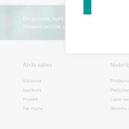
Esi pirmais, kurš uzzina!
Piesakies jaunumu saņemšanai savā e-pastā.
Kājene
Ātrās saites
Noderīg
Vakances
Privātuma
Iepirkumi
Piekļūsta
Projekti
Lapas kar
Par mums
Sīkdatņu 