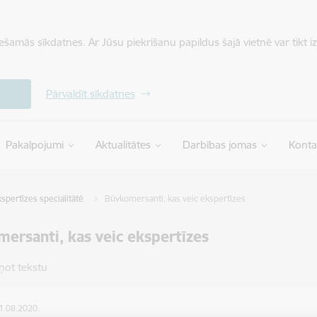
iešamās sīkdatnes. Ar Jūsu piekrišanu papildus šajā vietnē var tikt i
Pārvaldīt sīkdatnes
Pakalpojumi
Aktualitātes
Darbības jomas
Konta
kspertīzes specialitātē
Būvkomersanti, kas veic ekspertīzes
ersanti, kas veic ekspertīzes
ņot tekstu
21.08.2020.