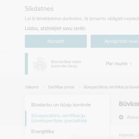
Pāriet uz lapas saturu
Sīkdatnes
Lai šī tīmekļvietne darbotos, tā izmanto obligāti nepiec
Lūdzu, atzīmējiet savu izvēli:
Noraidīt
Apstiprināt visas
Par mums
Sākums
Darbības jomas
Būvspeciālistu sertifikācija būve
Būvkom
Būvdarbu un būvju kontrole
Būvspeciālistu sertifikācija
Atska
būvekspertīzes specialitātē
Enerģētika
Publicēts: 