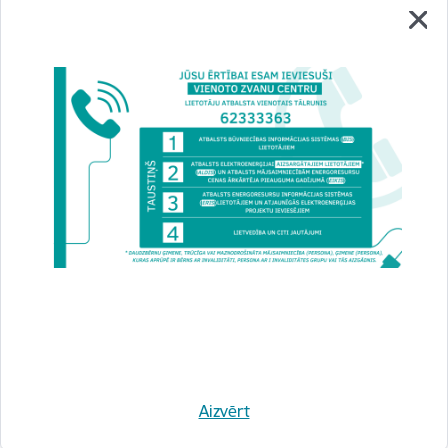
Suminātas un apbalvotas Sievietes arhitektūrā,
būvniecībā, dizainā 2025
13.07.2026.
Jaunumi
Aizvērt