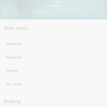
Kājene
Ātrās saites
Vakances
Iepirkumi
Projekti
Par mums
Noderīgi