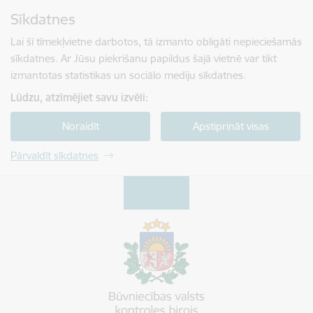
Pāriet uz lapas saturu
Sīkdatnes
Spied
lai meklētu
Enter
Lai šī tīmekļvietne darbotos, tā izmanto obligāti nepieciešamās
sīkdatnes. Ar Jūsu piekrišanu papildus šajā vietnē var tikt
izmantotas statistikas un sociālo mediju sīkdatnes.
Lūdzu, atzīmējiet savu izvēli:
Noraidīt
Apstiprināt visas
Pārvaldīt sīkdatnes
Būvniecības valsts kontroles birojs