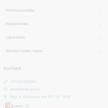
Privātuma politika
Piekļūstamība
Lapas karte
Sīkdatņu izvēles maiņa
Kontakti
+371 62333363
E-pasts:
pasts@bvkb.gov.lv
Rīgā, K. Valdemāra ielā 157, LV - 1013