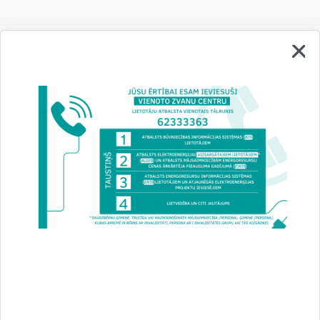
Vai šī informācija bija noderīga?
Sniegt atsauksmi
Esi pirmais, kurš uzzina!