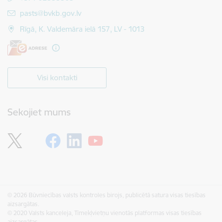
E-pasts:
pasts@bvkb.gov.lv
Rīgā, K. Valdemāra ielā 157, LV - 1013
Visi kontakti
Sekojiet mums
© 2026 Būvniecības valsts kontroles birojs, publicētā satura visas tiesības
aizsargātas.
© 2020 Valsts kanceleja, Tīmekļvietņu vienotās platformas visas tiesības
aizsargātas.