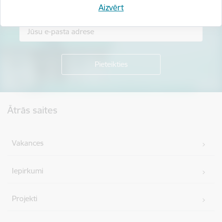
Piesakies jaunumu saņemšanai savā e-pastā.
Aizvērt
Kājene
Ātrās saites
Vakances
Iepirkumi
Projekti