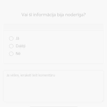
Vai šī informācija bija noderīga?
Vai šī informācija bija noderīga?
Jā
Daļēji
Nē
Ja vēlies, ieraksti šeit komentāru