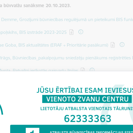
da būvvalžu sanāksme 20.10.2023.
dēt:
 Demme, Grozījumi būvniecības regulējumā un pieteikumi BIS funkc
dēt:
Zapoļskihs, BIS izstrāde 2023-2025
dēt:
e Goba, BIS aktualitātes (ERAF + Prioritārie pasākumi)
dēt:
Pīrāgs, Būvniecības_pakalpojumu sniedzēju pienākums reģistrētie
dēt:
Avota, Patvaļīgi ierīkotās gaisvadu līnijas
dēt:
ņš Riežnieks, Saules paneļi būvniecībā
dēt:
 Grīnfogele, Ēkas vai telpu grupas kadastrālā uzmērīšana (BKU) vi
dēt:
ars Lagzdiņš, Aktualitātes ugunsdrošības jautājumos
a būvvalžu sanāksme 19.04.2023.