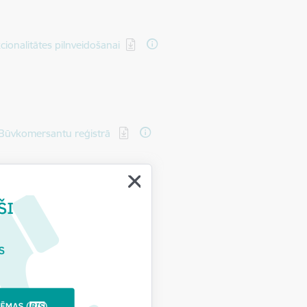
ionalitātes pilnveidošanai
s Būvkomersantu reģistrā
enkāršotā kārtībā