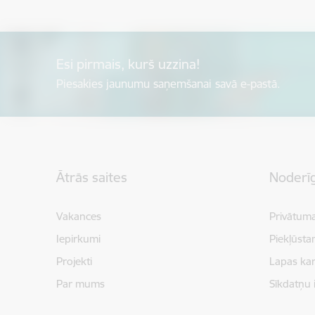
Esi pirmais, kurš uzzina!
Piesakies jaunumu saņemšanai savā e-pastā.
Kājene
Ātrās saites
Noderīg
Vakances
Privātuma
Iepirkumi
Piekļūsta
Projekti
Lapas kar
Par mums
Sīkdatņu 