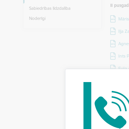
II pusga
Sabiedrības līdzdalība
Lejupielā
Noderīgi
Māris
Lejupielā
Iļja 
Lejupielā
Agnes
Lejupielā
Ints 
Lejupielā
Evija 
Lejupielā
Mārti
Lejupielā
Lāsma
Lejupielā
Dzint
I pusgad