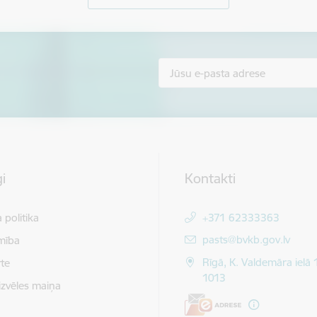
i
Kontakti
 politika
+371 62333363
E-pasts:
pasts@bvkb.gov.lv
mība
Rīgā, K. Valdemāra ielā 
te
1013
izvēles maiņa