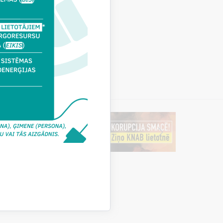
os
as dokumentos