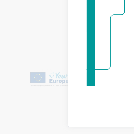
Lejupielā
Izmai
Lejupielā
Būvju