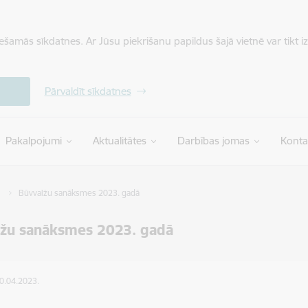
iešamās sīkdatnes. Ar Jūsu piekrišanu papildus šajā vietnē var tikt i
Pārvaldīt sīkdatnes
Pakalpojumi
Aktualitātes
Darbības jomas
Konta
Būvvalžu sanāksmes 2023. gadā
lžu sanāksmes 2023. gadā
20.04.2023.