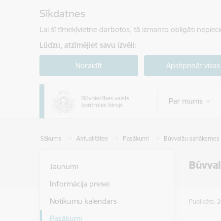
Pāriet uz lapas saturu
Sīkdatnes
Lai šī tīmekļvietne darbotos, tā izmanto obligāti nepiec
Lūdzu, atzīmējiet savu izvēli:
Noraidīt
Apstiprināt visas
Par mums
Sākums
Aktualitātes
Pasākumi
Būvvalžu sanāksmes
Būvva
Jaunumi
Informācija presei
Notikumu kalendārs
Publicēts: 
Pasākumi