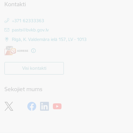
Kontakti
+371 62333363
E-pasts:
pasts@bvkb.gov.lv
Rīgā, K. Valdemāra ielā 157, LV - 1013
Visi kontakti
Sekojiet mums