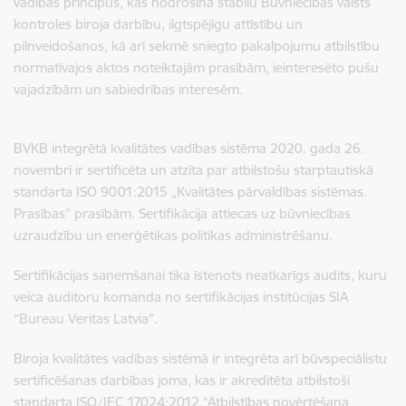
vadības principus, kas nodrošina stabilu Būvniecības valsts
kontroles biroja darbību, ilgtspējīgu attīstību un
pilnveidošanos, kā arī sekmē sniegto pakalpojumu atbilstību
normatīvajos aktos noteiktajām prasībām, ieinteresēto pušu
vajadzībām un sabiedrības interesēm.
BVKB integrētā kvalitātes vadības sistēma 2020. gada 26.
novembrī ir sertificēta un atzīta par atbilstošu starptautiskā
standarta ISO
9001:2015 „Kvalitātes pārvaldības sistēmas.
Prasības” prasībām. Sertifikācija attiecas uz būvniecības
uzraudzību un enerģētikas politikas administrēšanu.
Sertifikācijas saņemšanai tika īstenots neatkarīgs audits, kuru
veica auditoru komanda no sertifikācijas institūcijas SIA
“Bureau Veritas Latvia”.
Biroja kvalitātes vadības sistēmā ir integrēta arī būvspeciālistu
sertificēšanas darbības joma, kas ir akreditēta atbilstoši
standarta ISO/IEC 17024:2012 “Atbilstības novērtēšana.