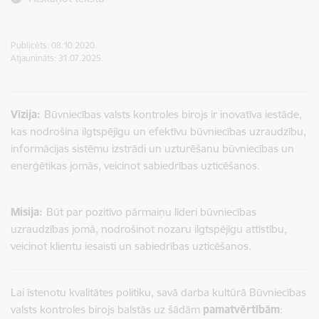
Publicēts: 08.10.2020.
Atjaunināts: 31.07.2025.
Vīzija:
Būvniecības valsts kontroles birojs ir inovatīva iestāde,
kas nodrošina ilgtspējīgu un efektīvu būvniecības uzraudzību,
informācijas sistēmu izstrādi un uzturēšanu būvniecības un
enerģētikas jomās, veicinot sabiedrības uzticēšanos.
Misija:
Būt par pozitīvo pārmaiņu līderi būvniecības
uzraudzības jomā, nodrošinot nozaru ilgtspējīgu attīstību,
veicinot klientu iesaisti un sabiedrības uzticēšanos.
Lai īstenotu kvalitātes politiku, savā darba kultūrā Būvniecības
valsts kontroles birojs balstās uz šādām
pamatvērtībām
: