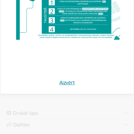
Aizvērt
Drukāt lapu
Dalīties