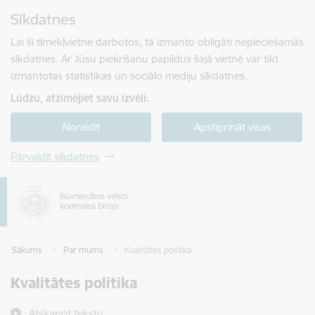
Pāriet uz lapas saturu
Sīkdatnes
Spied
lai meklētu
Enter
Lai šī tīmekļvietne darbotos, tā izmanto obligāti nepieciešamās
sīkdatnes. Ar Jūsu piekrišanu papildus šajā vietnē var tikt
izmantotas statistikas un sociālo mediju sīkdatnes.
Lūdzu, atzīmējiet savu izvēli:
Noraidīt
Apstiprināt visas
Pārvaldīt sīkdatnes
Sākums
Par mums
Kvalitātes politika
Kvalitātes politika
Atskaņot tekstu