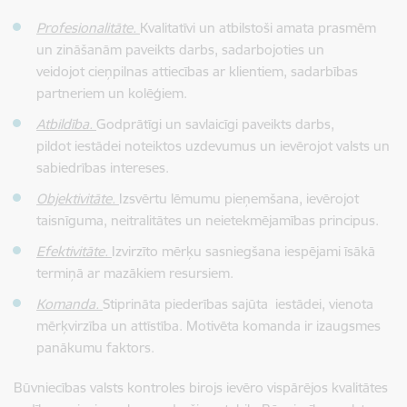
Profesionalitāte.
Kvalitatīvi un atbilstoši amata prasmēm
un zināšanām paveikts darbs, sadarbojoties un
veidojot cieņpilnas attiecības ar klientiem, sadarbības
partneriem un kolēģiem.
Atbildība.
Godprātīgi un savlaicīgi paveikts darbs,
pildot iestādei noteiktos uzdevumus un ievērojot valsts un
sabiedrības intereses.
Objektivitāte.
Izsvērtu lēmumu pieņemšana, ievērojot
taisnīguma, neitralitātes un neietekmējamības principus.
Efektivitāte.
Izvirzīto mērķu sasniegšana iespējami īsākā
termiņā ar mazākiem resursiem.
Komanda.
Stiprināta piederības sajūta iestādei, vienota
mērķvirzība un attīstība. Motivēta komanda ir izaugsmes
panākumu faktors.
Būvniecības valsts kontroles birojs ievēro vispārējos kvalitātes