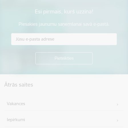
Esi pirmais, kurš uzzina!
Piesakies jaunumu saņemšanai savā e-pastā.
Kājene
Ātrās saites
Vakances
Iepirkumi