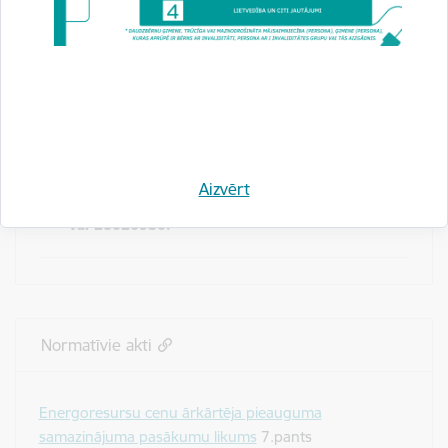
pakalpojuma sniegšanu pašvaldībā (ja attiecināms)
*
Lūgums apliecinājumu par pašvaldības apstiprināto
centralizētās siltumapgādes tarifu sniegt, pievienojot
parakstītu lēmuma izrakstu vai apstiprinātu tā kopiju.
Jautājumu gadījumā lūdzu rakstīt uz
Aizvērt
atbalsts@bvkb.gov.lv
vai zvanīt uz
28004756
vai 28020930.
Normatīvie akti
Energoresursu cenu ārkārtēja pieauguma
samazinājuma pasākumu likums
7.pants