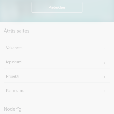
Kājene
Ātrās saites
Vakances
Iepirkumi
Projekti
Par mums
Noderīgi