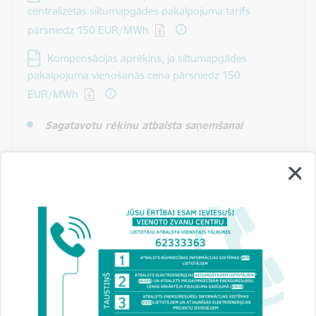
centralizētās siltumapgādes pakalpojuma tarifs
pārsniedz 150 EUR/MWh
Lejupielādēt:
Kompensācijas aprēķins, ja siltumapgādes
pakalpojuma vienošanās cena pārsniedz 150
EUR/MWh
Sagatavotu rēķinu atbalsta saņemšanai
Būvniecības valsts kontroles biroja rekvizīti:
Saņēmēja reģistrācijas numurs: 90010386959
PVN reģistrācijas numurs: LV90010386959
Bankas nosaukums: Valsts kase
Bankas kods: TRELLV22
No 01.01.2023. konta Nr. LV21TREL212068602600B
Pašvaldības lēmumu
*
par spēkā esošo apstiprināto
siltumenerģijas tarifu (ja attiecināms)
Pašvaldības apliecinājums par siltumapgādes