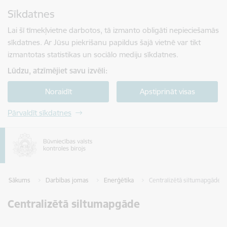
Pāriet uz lapas saturu
Sīkdatnes
Spied
lai meklētu
Enter
Lai šī tīmekļvietne darbotos, tā izmanto obligāti nepieciešamās
sīkdatnes. Ar Jūsu piekrišanu papildus šajā vietnē var tikt
izmantotas statistikas un sociālo mediju sīkdatnes.
Lūdzu, atzīmējiet savu izvēli:
Noraidīt
Apstiprināt visas
Pārvaldīt sīkdatnes
Sākums
Darbības jomas
Enerģētika
Centralizētā siltumapgāde
Centralizētā siltumapgāde