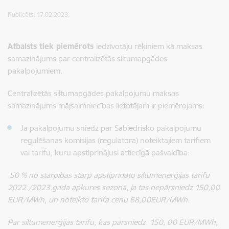
Publicēts: 17.02.2023.
Atbalsts tiek piemērots
iedzīvotāju rēķiniem kā maksas
samazinājums par centralizētās siltumapgādes
pakalpojumiem.
Centralizētās siltumapgādes pakalpojumu maksas
samazinājums mājsaimniecības lietotājam ir piemērojams:
Ja pakalpojumu sniedz par Sabiedrisko pakalpojumu
regulēšanas komisijas (regulatora) noteiktajiem tarifiem
vai tarifu, kuru apstiprinājusi attiecīgā pašvaldība:
50 % no starpības starp apstiprināto siltumenerģijas tarifu
2022./2023.gada apkures sezonā, ja tas nepārsniedz 150,00
EUR/MWh, un noteikto tarifa cenu 68,00EUR/MWh.
Par siltumenerģijas tarifu, kas pārsniedz 150, 00 EUR/MWh,