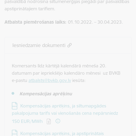
pašvaldībā nodrošina siltumenerģijas piegādi par pašvaldības
apstiprinātajiem tarifiem.
Atbalsta piemērošanas laiks:
01.10.2022. – 30.04.2023.
Iesniedzamie dokumenti
Komersants līdz kārtējā kalendārā mēneša 20.
datumam par iepriekšējo kalendāro mēnesi uz BVKB
e-pastu
atbalsts@bvkb.gov.lv
iesūta:
Kompensācijas aprēķin
u
Lejupielādēt:
Kompensācijas aprēķins, ja siltumapgādes
pakalpojuma tarifs vai vienošanās cena nepārsniedz
150 EUR/MWh
Lejupielādēt:
Kompensācijas aprēķins, ja apstiprinātais