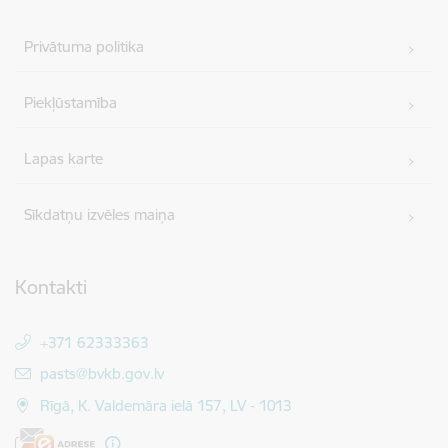
Privātuma politika
Piekļūstamība
Lapas karte
Sīkdatņu izvēles maiņa
Kontakti
+371 62333363
E-pasts:
pasts@bvkb.gov.lv
Rīgā, K. Valdemāra ielā 157, LV - 1013