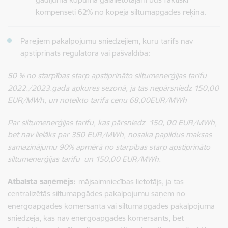
kompensēti 62% no kopējā siltumapgādes rēķina.
Pārējiem pakalpojumu sniedzējiem, kuru tarifs nav
apstiprināts regulatorā vai pašvaldībā:
50 % no starpības starp apstiprināto siltumenerģijas tarifu
2022./2023.gada apkures sezonā, ja tas nepārsniedz 150,00
EUR/MWh, un noteikto tarifa cenu 68,00EUR/MWh
Par siltumenerģijas tarifu, kas pārsniedz 150, 00 EUR/MWh,
bet nav lielāks par 350 EUR/MWh, nosaka papildus maksas
samazinājumu 90% apmērā no starpības starp apstiprināto
siltumenerģijas tarifu un 150,00 EUR/MWh.
Atbalsta saņēmējs:
mājsaimniecības lietotājs, ja tas
centralizētās siltumapgādes pakalpojumu saņem no
energoapgādes komersanta vai siltumapgādes pakalpojuma
sniedzēja, kas nav energoapgādes komersants, bet