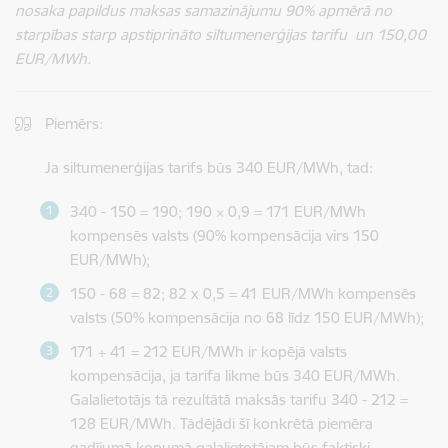
nosaka papildus maksas samazinājumu 90% apmērā no
starpības starp apstiprināto siltumenerģijas tarifu un 150,00
EUR/MWh.
Piemērs:
Ja siltumenerģijas tarifs būs 340 EUR/MWh, tad:
340 - 150 = 190; 190
×
0,9 = 171 EUR/MWh
kompensēs valsts (90% kompensācija virs 150
EUR/MWh);
150 - 68 = 82; 82 x 0,5 = 41 EUR/MWh kompensēs
valsts (50% kompensācija no 68 līdz 150 EUR/MWh);
171 + 41 = 212 EUR/MWh ir kopējā valsts
kompensācija, ja tarifa likme būs 340 EUR/MWh.
Galalietotājs tā rezultātā maksās tarifu 340 - 212 =
128 EUR/MWh. Tādējādi šī konkrētā piemēra
gadījumā kopumā galalietotājam būs faktiski