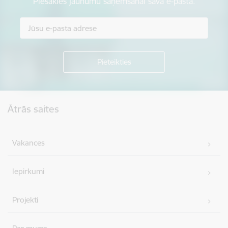
Piesakies jaunumu saņemšanai savā e-pastā.
Kājene
Ātrās saites
Vakances
Iepirkumi
Projekti