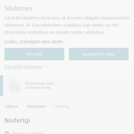
Pāriet uz lapas saturu
Sīkdatnes
Spied
lai meklētu
Enter
Lai šī tīmekļvietne darbotos, tā izmanto obligāti nepieciešamās
sīkdatnes. Ar Jūsu piekrišanu papildus šajā vietnē var tikt
izmantotas statistikas un sociālo mediju sīkdatnes.
Lūdzu, atzīmējiet savu izvēli:
Noraidīt
Apstiprināt visas
Pārvaldīt sīkdatnes
Sākums
Aktualitātes
Noderīgi
Noderīgi
Atskaņot tekstu