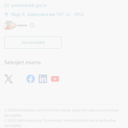
E-pasts:
pasts@bvkb.gov.lv
Rīgā, K. Valdemāra ielā 157, LV - 1013
Visi kontakti
Sekojiet mums
© 2026 Būvniecības valsts kontroles birojs, publicētā satura visas tiesības
aizsargātas.
© 2020 Valsts kanceleja, Tīmekļvietņu vienotās platformas visas tiesības
aizsargātas.