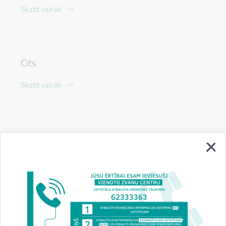
Skatīt vairāk
Cits
Skatīt vairāk
Drukāt lapu
Dalīties