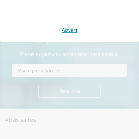
Sniegt atsauksmi
Aizvērt
Esi pirmais, kurš uzzina!
Piesakies jaunumu saņemšanai savā e-pastā.
Kājene
Ātrās saites