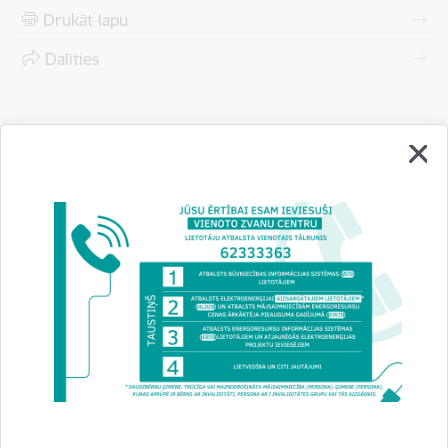
Drukāt lapu
Dalīties
Vai šī informācija bija noderīga?