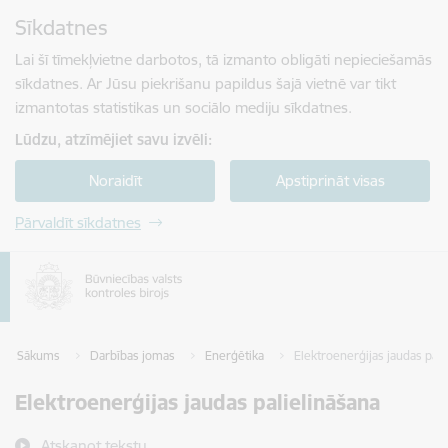
Pāriet uz lapas saturu
Sīkdatnes
Spied
lai meklētu
Enter
Lai šī tīmekļvietne darbotos, tā izmanto obligāti nepieciešamās
sīkdatnes. Ar Jūsu piekrišanu papildus šajā vietnē var tikt
izmantotas statistikas un sociālo mediju sīkdatnes.
Lūdzu, atzīmējiet savu izvēli:
Noraidīt
Apstiprināt visas
Pārvaldīt sīkdatnes
Sākums
Darbības jomas
Enerģētika
Elektroenerģijas jaudas pali
Elektroenerģijas jaudas palielināšana
Atskaņot tekstu