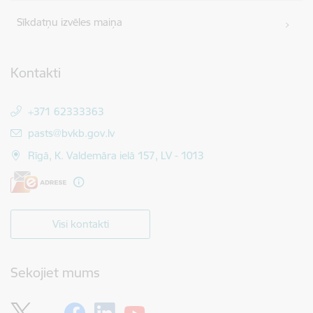
Sīkdatņu izvēles maiņa
Kontakti
+371 62333363
E-pasts:
pasts@bvkb.gov.lv
Rīgā, K. Valdemāra ielā 157, LV - 1013
Visi kontakti
Sekojiet mums