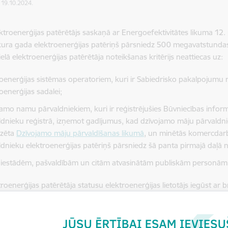
: 19.10.2024.
ektroenerģijas patērētājs
saskaņā ar Energoefektivitātes likuma 12. 
, kura gada elektroenerģijas patēriņš pārsniedz 500 megavatstunda
ielā elektroenerģijas patērētāja noteikšanas kritērijs neattiecas uz:
roenerģijas sistēmas operatoriem, kuri ir Sabiedrisko pakalpojumu 
oenerģijas sadalei;
jamo namu pārvaldniekiem, kuri ir reģistrējušies Būvniecības infor
ldnieku reģistrā, izņemot gadījumus, kad dzīvojamo māju pārvaldni
dzēta
Dzīvojamo māju pārvaldīšanas likumā
, un minētās komercdarb
ldnieku elektroenerģijas patēriņš pārsniedz šā panta pirmajā daļā n
s iestādēm, pašvaldībām un citām atvasinātām publiskām personām (
troenerģijas patērētāja statusu elektroenerģijas lietotājs iegūst ar br
u sarakstā saskaņā ar Energoefektivitātes likuma 12. panta septiņ