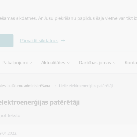
iešamās sīkdatnes. Ar Jūsu piekrišanu papildus šajā vietnē var tikt i
Pārvaldīt sīkdatnes
Pakalpojumi
Aktualitātes
Darbības jomas
Konta
ātes jautājumu administrēšana
Lielie elektroenerģijas patērētāji
 elektroenerģijas patērētāji
ņot tekstu
19.01.2022.