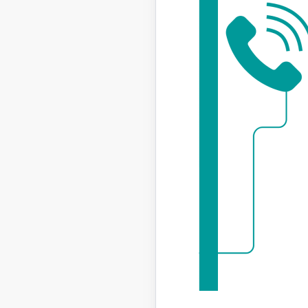
Lielo
Pienā
Ikgad
Elekt
Saist