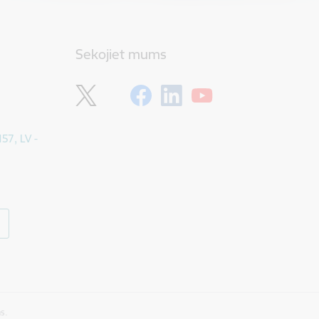
Sekojiet mums
157, LV -
s.