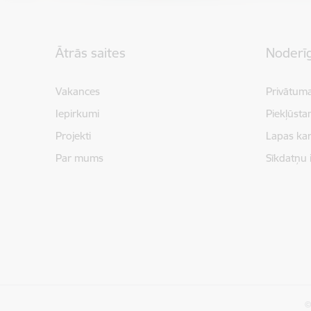
Kājene
Ātrās saites
Noderīg
Vakances
Privātuma
Iepirkumi
Piekļūsta
Projekti
Lapas kar
Par mums
Sīkdatņu 
©