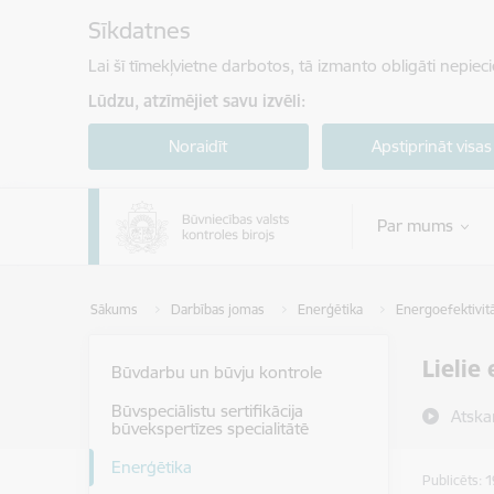
Pāriet uz lapas saturu
Sīkdatnes
Lai šī tīmekļvietne darbotos, tā izmanto obligāti nepiec
Lūdzu, atzīmējiet savu izvēli:
Noraidīt
Apstiprināt visas
Par mums
Sākums
Darbības jomas
Enerģētika
Energoefektivit
Lielie
Būvdarbu un būvju kontrole
Būvspeciālistu sertifikācija
Atska
būvekspertīzes specialitātē
Enerģētika
Publicēts: 