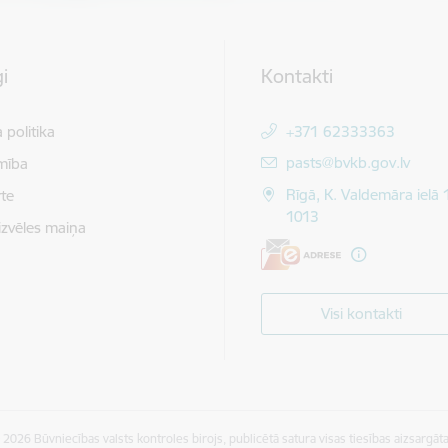
i
Kontakti
 politika
+371 62333363
E-pasts:
pasts@bvkb.gov.lv
mība
Rīgā, K. Valdemāra ielā 
te
1013
izvēles maiņa
Visi kontakti
 2026 Būvniecības valsts kontroles birojs, publicētā satura visas tiesības aizsargāta