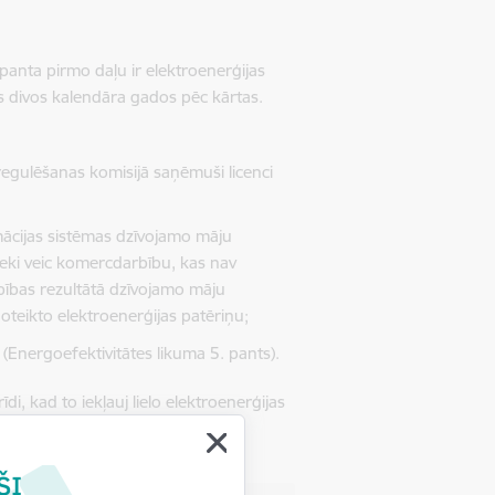
panta pirmo daļu ir elektroenerģijas
s divos kalendāra gados pēc kārtas.
regulēšanas komisijā saņēmuši licenci
mācijas sistēmas dzīvojamo māju
eki veic komercdarbību, kas nav
ības rezultātā dzīvojamo māju
oteikto elektroenerģijas patēriņu;
Energoefektivitātes likuma 5. pants).
īdi, kad to iekļauj lielo elektroenerģijas
padsmito daļu.