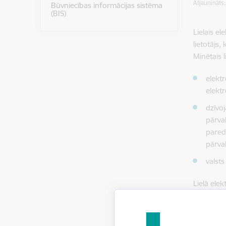
Atjaunināts
Būvniecības informācijas sistēma
(BIS)
Lielais el
lietotājs
Minētais l
elekt
elektr
dzīvo
pārva
pare
pārva
valst
Lielā elek
patērētāj