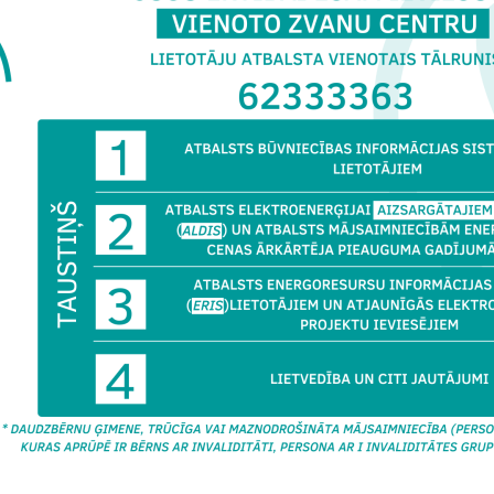
 elektroenerģijas patērētāju saraksts
kumi lielajiem elektroenerģijas patērētājiem
ējais pārskats
roenerģijas patēriņa bilance
ošie normatīvie akti