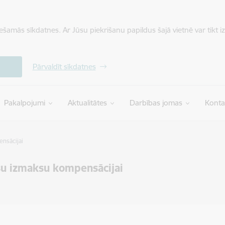
iešamās sīkdatnes. Ar Jūsu piekrišanu papildus šajā vietnē var tikt i
Pārvaldīt sīkdatnes
Pakalpojumi
Aktualitātes
Darbības jomas
Konta
nsācijai
su izmaksu kompensācijai