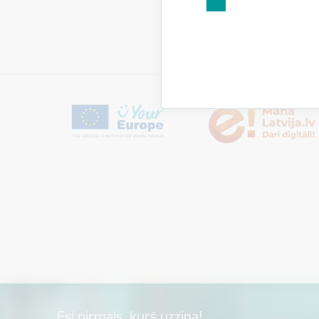
Esi pirmais, kurš uzzina!