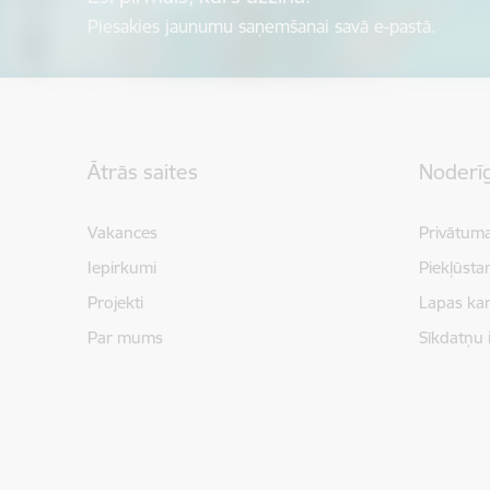
Piesakies jaunumu saņemšanai savā e-pastā.
Kājene
Ātrās saites
Noderīg
Vakances
Privātuma
Iepirkumi
Piekļūsta
Projekti
Lapas kar
Par mums
Sīkdatņu 