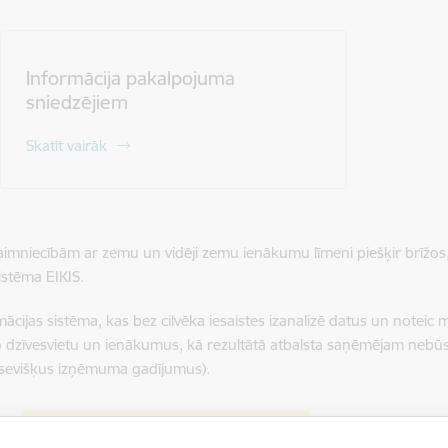
Informācija pakalpojuma
sniedzējiem
Skatīt vairāk
niecībām ar zemu un vidēji zemu ienākumu līmeni piešķir brīžos, 
istēma EIKIS.
ijas sistēma, kas bez cilvēka iesaistes izanalizē datus un noteic 
o dzīvesvietu un ienākumus, kā rezultātā atbalsta saņēmējam nebū
atsevišķus izņēmuma gadījumus).