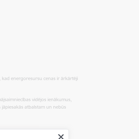
kad energoresursu cenas ir ārkārtēji
mājsaimniecības vidējos ienākumus,
s jāpiesakās atbalstam un nebūs