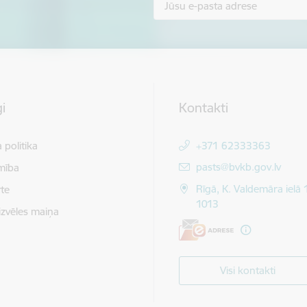
i
Kontakti
 politika
+371 62333363
E-pasts:
pasts@bvkb.gov.lv
mība
Rīgā, K. Valdemāra ielā 
te
1013
izvēles maiņa
Visi kontakti