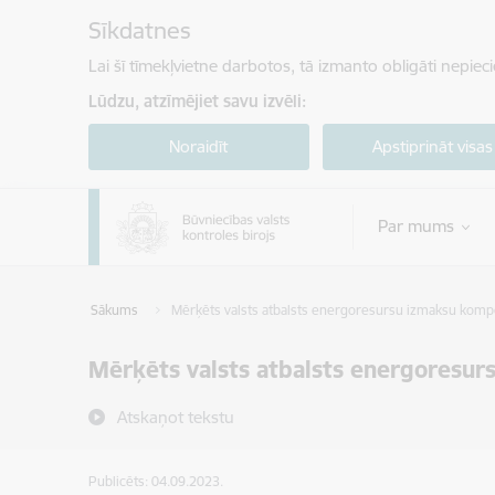
Pāriet uz lapas saturu
Sīkdatnes
Lai šī tīmekļvietne darbotos, tā izmanto obligāti nepiec
Lūdzu, atzīmējiet savu izvēli:
Noraidīt
Apstiprināt visas
Par mums
Sākums
Mērķēts valsts atbalsts energoresursu izmaksu kompe
Mērķēts valsts atbalsts energoresur
Atskaņot tekstu
Publicēts: 04.09.2023.