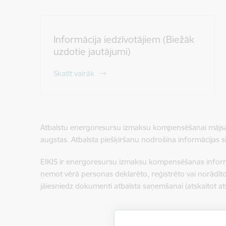
Informācija iedzīvotājiem (Biežāk
uzdotie jautājumi)
Skatīt vairāk
Atbalstu energoresursu izmaksu kompensēšanai mājsaim
augstas. Atbalsta piešķiršanu nodrošina informācijas s
EIKIS ir energoresursu izmaksu kompensēšanas informāc
ņemot vērā personas deklarēto, reģistrēto vai norādīt
jāiesniedz dokumenti atbalsta saņemšanai (atskaitot 