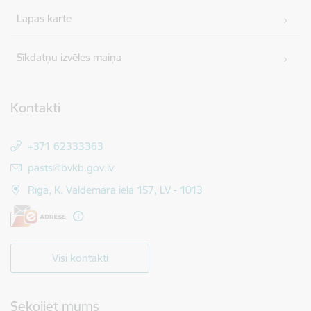
Lapas karte
Sīkdatņu izvēles maiņa
Kontakti
+371 62333363
E-pasts:
pasts@bvkb.gov.lv
Rīgā, K. Valdemāra ielā 157, LV - 1013
Visi kontakti
Sekojiet mums