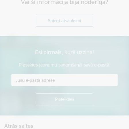
Vai šī informācija bija noderīga?
Sniegt atsauksmi
Esi pirmais, kurš uzzina!
Piesakies jaunumu saņemšanai savā e-pastā.
Kājene
Ātrās saites