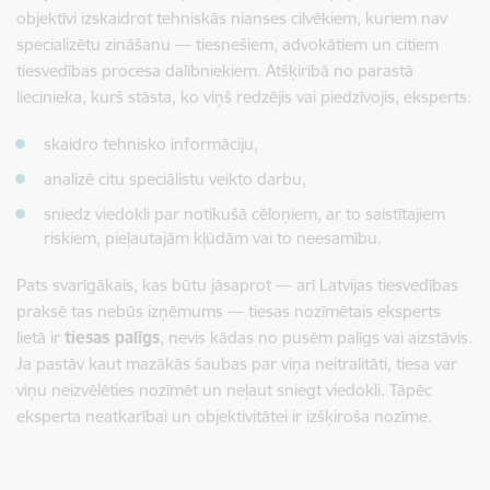
objektīvi izskaidrot tehniskās nianses cilvēkiem, kuriem nav
specializētu zināšanu — tiesnešiem, advokātiem un citiem
tiesvedības procesa dalībniekiem. Atšķirībā no parastā
liecinieka, kurš stāsta, ko viņš redzējis vai piedzīvojis, eksperts:
skaidro tehnisko informāciju,
analizē citu speciālistu veikto darbu,
sniedz viedokli par notikušā cēloņiem, ar to saistītajiem
riskiem, pieļautajām kļūdām vai to neesamību.
Pats svarīgākais, kas būtu jāsaprot — arī Latvijas tiesvedības
praksē tas nebūs izņēmums — tiesas nozīmētais eksperts
lietā ir
tiesas palīgs
, nevis kādas no pusēm palīgs vai aizstāvis.
Ja pastāv kaut mazākās šaubas par viņa neitralitāti, tiesa var
viņu neizvēlēties nozīmēt un neļaut sniegt viedokli. Tāpēc
eksperta neatkarībai un objektivitātei ir izšķiroša nozīme.