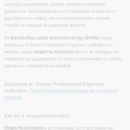
komisijai nepieciešams saprast sarežģītus tehniskos
jautājumus, tieši būvinženiera profesionālās zināšanas un
ieguldījums var izšķirt, cik no inženiertehniskā viedokļa
korekts un taisnīgs tiks pieņemts lēmums.
Šis
Būvniecības valsts kontroles biroja (BVKB)
raksts
balstīts uz Ontario Professional Engineers vadlīnijām un
skaidro, kāpēc
eksperta-liecinieka
loma ir tik atbildīga, kā
inženierim tai sagatavoties un kādi ir profesionālie un ētiskie
pienākumi, stājoties tiesas priekšā.
Iepazīsties ar Ontario Professional Engineers
vadlīnijām:
The Professional Engineer as an Expert
Witness
Kas īsti ir eksperts-liecinieks?
Eksperts-liecinieks
ir profesionālis, kurš spēj skaidri un