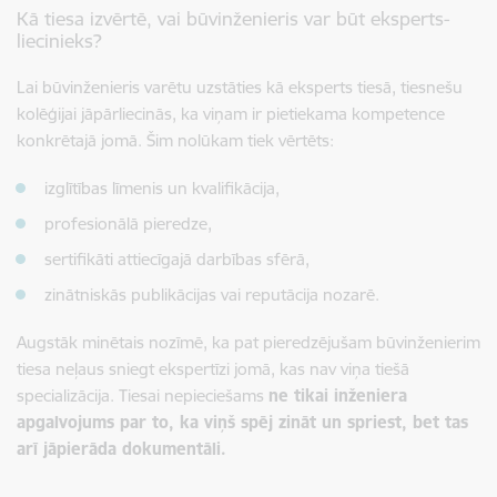
Kā tiesa izvērtē, vai būvinženieris var būt eksperts-
liecinieks?
Lai būvinženieris varētu uzstāties kā eksperts tiesā, tiesnešu
kolēģijai jāpārliecinās, ka viņam ir pietiekama kompetence
konkrētajā jomā. Šim nolūkam tiek vērtēts:
izglītības līmenis un kvalifikācija,
profesionālā pieredze,
sertifikāti attiecīgajā darbības sfērā,
zinātniskās publikācijas vai reputācija nozarē.
Augstāk minētais nozīmē, ka pat pieredzējušam būvinženierim
tiesa neļaus sniegt ekspertīzi jomā, kas nav viņa tiešā
specializācija. Tiesai nepieciešams
ne tikai inženiera
apgalvojums par to, ka viņš spēj zināt un spriest, bet tas
arī jāpierāda dokumentāli.