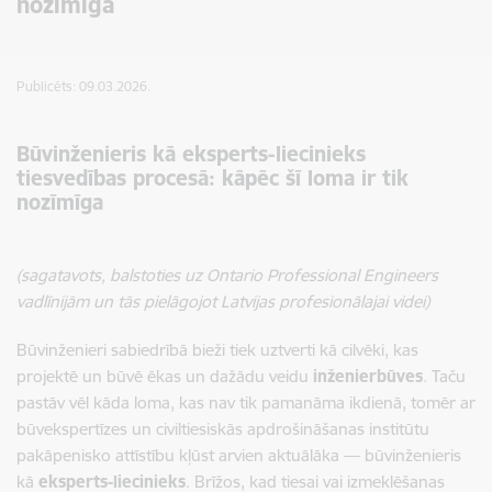
nozīmīga
Publicēts: 09.03.2026.
Būvinženieris kā eksperts-liecinieks
tiesvedības procesā: kāpēc šī loma ir tik
nozīmīga
(sagatavots, balstoties uz Ontario Professional Engineers
vadlīnijām un tās pielāgojot Latvijas profesionālajai videi)
Būvinženieri sabiedrībā bieži tiek uztverti kā cilvēki, kas
projektē un būvē ēkas un dažādu veidu
inženierbūves
. Taču
pastāv vēl kāda loma, kas nav tik pamanāma ikdienā, tomēr ar
būvekspertīzes un civiltiesiskās apdrošināšanas institūtu
pakāpenisko attīstību kļūst arvien aktuālāka — būvinženieris
kā
eksperts-liecinieks
. Brīžos, kad tiesai vai izmeklēšanas