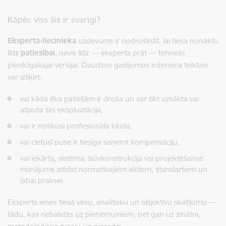
Kāpēc viss šis ir svarīgi?
Eksperta-liecinieka
uzdevums ir nodrošināt, lai tiesa nonāktu
līdz
patiesībai
, nevis līdz — eksperta prāt — tehniski
pievilcīgākajai versijai. Daudzos gadījumos inženiera teiktais
var izšķirt:
vai kāda ēka patiešām ir droša un var tikt uzsākta vai
atļauta tās ekspluatācija,
vai ir notikusi profesionāla kļūda,
vai cietusī puse ir tiesīga saņemt kompensāciju,
vai iekārta, sistēma, būvkonstrukcija vai projektēšanas
risinājums atbilst normatīvajiem aktiem, standartiem un
labai praksei.
Eksperts ienes tiesā vēsu, analītisku un objektīvu skatījumu —
tādu, kas nebalstās uz pieņēmumiem, bet gan uz zinātni,