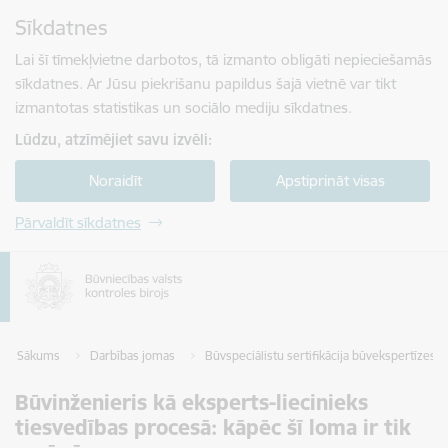
Pāriet uz lapas saturu
Sīkdatnes
Spied
lai meklētu
Enter
Lai šī tīmekļvietne darbotos, tā izmanto obligāti nepieciešamās
sīkdatnes. Ar Jūsu piekrišanu papildus šajā vietnē var tikt
izmantotas statistikas un sociālo mediju sīkdatnes.
Lūdzu, atzīmējiet savu izvēli:
Noraidīt
Apstiprināt visas
Pārvaldīt sīkdatnes
Sākums
Darbības jomas
Būvspeciālistu sertifikācija būvekspertīzes s
Būvinženieris kā eksperts-liecinieks
tiesvedības procesā: kāpēc šī loma ir tik