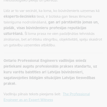
metodoloģisko pieeju un pieredzi.
Līdz ar to var secināt, ka loma, ko būvinženieris uzņemas kā
eksperts-liecinieks
tiesā, ir būtiska gan tiesas lēmuma
taisnīguma nodrošināšanā,
gan arī pārstāvētās jomas un,
plašāk, visas būvinženieru profesijas reputācijas
uzturēšanā.
Šī loma prasa ne vien padziļinātas tehniskās
zināšanas, bet arī ētisku stingrību, objektivitāti, spēju skaidrot
un gatavību uzņemties atbildību.
Ontario Professional Engineers vadlīnijas sniedz
pietiekami augstu profesionālās prakses standartu, uz
kuru varētu balstīties arī Latvijas būvinženieri,
sagatavojoties līdzīgām situācijām Latvijas tiesvedības
praksē.
Vadlīniju pilnais teksts pieejams šeit:
The Professional
Engineer as an Expert Witness