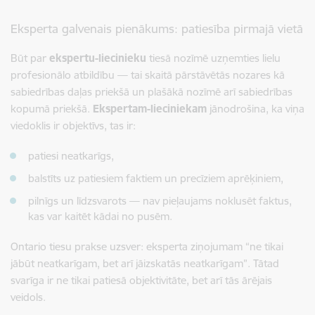
Eksperta galvenais pienākums: patiesība pirmajā vietā
Būt par
ekspertu-liecinieku
tiesā nozīmē uzņemties lielu
profesionālo atbildību — tai skaitā pārstāvētās nozares kā
sabiedrības daļas priekšā un plašākā nozīmē arī sabiedrības
kopumā priekšā.
Ekspertam-lieciniekam
jānodrošina, ka viņa
viedoklis ir objektīvs, tas ir:
patiesi neatkarīgs,
balstīts uz patiesiem faktiem un precīziem aprēķiniem,
pilnīgs un līdzsvarots — nav pieļaujams noklusēt faktus,
kas var kaitēt kādai no pusēm.
Ontario tiesu prakse uzsver: eksperta ziņojumam “ne tikai
jābūt neatkarīgam, bet arī jāizskatās neatkarīgam”. Tātad
svarīga ir ne tikai patiesā objektivitāte, bet arī tās ārējais
veidols.