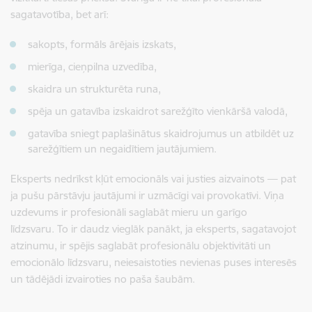
sagatavotība, bet arī:
sakopts, formāls ārējais izskats,
mierīga, cieņpilna uzvedība,
skaidra un strukturēta runa,
spēja un gatavība izskaidrot sarežģīto vienkāršā valodā,
gatavība sniegt paplašinātus skaidrojumus un atbildēt uz
sarežģītiem un negaidītiem jautājumiem.
Eksperts nedrīkst kļūt emocionāls vai justies aizvainots — pat
ja pušu pārstāvju jautājumi ir uzmācīgi vai provokatīvi. Viņa
uzdevums ir profesionāli saglabāt mieru un garīgo
līdzsvaru.
To ir daudz vieglāk panākt, ja eksperts, sagatavojot
atzinumu, ir spējis saglabāt profesionālu objektivitāti un
emocionālo līdzsvaru, neiesaistoties nevienas puses interesēs
un tādējādi izvairoties no paša šaubām.