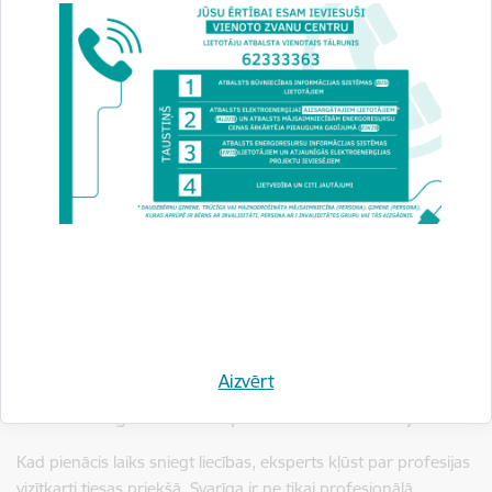
Atzinumam jābūt rakstītam viegli uztveramā un saprotamā
stilā, un tajā jāietver:
skaidri definēts eksperta viedoklis,
fakti, uz kuriem tas balstās,
visu izmantoto dokumentu, testu datu un citu
informācijas avotu saraksts,
izmantoto metožu un pētījuma procesa apraksts.
Eksperts-liecinieks
nedrīkst sagrozīt realitāti, lai palīdzētu
kādai no pusēm “izskatīties labāk”. Viņa uzdevums ir
stāstīt
patiesību
, nevis palīdzēt uzvarēt tiesā.
Aizvērt
Liecību sniegšana: kā eksperts-liecinieks uzstājas tiesā
Kad pienācis laiks sniegt liecības, eksperts kļūst par profesijas
vizītkarti tiesas priekšā. Svarīga ir ne tikai profesionālā