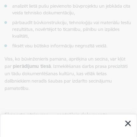
analizēt lietā pušu pievienoto būvprojektu un jebkāda cita
veida tehnisko dokumentāciju,
pārbaudīt būvkonstrukciju, tehnoloģiju vai materiālu testu
rezultātus, novērtējot to ticamību, pilnību un izpildes
kvalitāti,
fiksēt visu būtisko informāciju negrozītā veidā.
Viss, ko būvinženieris pamana, aprēķina un secina, var kļūt
par
pierādījumu tiesā
. Izmeklēšanas darbs prasa precizitāti
un tādu dokumentēšanas kultūru, kas vēlāk lietas
dalībniekiem neradīs šaubas par izdarīto secinājumu
pamatotību.
Eksperta atzinums — centrālais dokuments
Tiesai vispirms tiek iesniegts rakstisks eksperta atzinums, un
tas kalpo par pamatu visai turpmākajai eksperta liecināšanai.