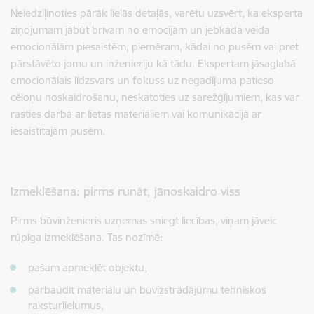
Neiedziļinoties pārāk lielās detaļās, varētu uzsvērt, ka eksperta
ziņojumam jābūt brīvam no emocijām un jebkāda veida
emocionālām piesaistēm, piemēram, kādai no pusēm vai pret
pārstāvēto jomu un inženieriju kā tādu. Ekspertam jāsaglabā
emocionālais līdzsvars un fokuss uz negadījuma patieso
cēloņu noskaidrošanu, neskatoties uz sarežģījumiem, kas var
rasties darbā ar lietas materiāliem vai komunikācijā ar
iesaistītajām pusēm.
Izmeklēšana: pirms runāt, jānoskaidro viss
Pirms būvinženieris uzņemas sniegt liecības, viņam jāveic
rūpīga izmeklēšana. Tas nozīmē:
pašam apmeklēt objektu,
pārbaudīt materiālu un būvizstrādājumu tehniskos
raksturlielumus,