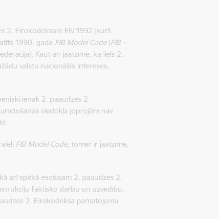
zes 2. Eirokodeksam EN 1992 (kurš
katīts 1990. gada
FIB Model Code
(
FIB –
erācija). Kaut arī jāatzīmē, ka liels 2.
žādu valstu nacionālās intereses,
eniski ienāk 2. paaudzes 2.
likumdošanas viedokļa joprojām nav
de
.
alēli
FIB Model Code
, tomēr ir jāatzīmē,
 kā arī spēkā esošajam 2. paaudzes 2.
strukciju faktisko darbu un uzvedību.
 paaudzes 2. Eirokodeksa pamatojuma