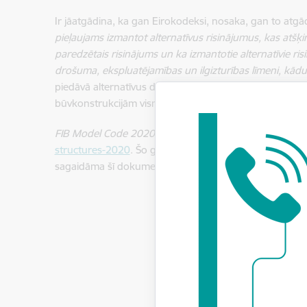
Ir jāatgādina, ka gan Eirokodeksi, nosaka, gan to atg
pieļaujams izmantot alternatīvus risinājumus, kas atš
paredzētais risinājums un ka izmantotie alternatīvie r
drošuma, ekspluatējamības un ilgizturības līmeni, kādu 
piedāvā alternatīvus dzelzsbetona būvkonstrukciju apr
būvkonstrukcijām vismaz tādu pašu drošuma, ekspluatēj
FIB Model Code 2020
FIB mājas lapā:
https://shop.fi
structures-2020
. Šo grāmatu ir diemžēl iespējams iegādāt
sagaidāma šī dokumenta nekontrolēta izplatība interne