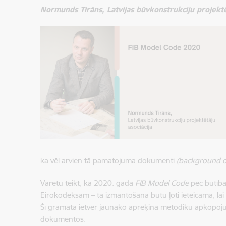
Normunds Tirāns, Latvijas būvkonstrukciju projektē
ka vēl arvien tā pamatojuma dokumenti
(background 
Varētu teikt, ka 2020. gada
FIB Model Code
pēc būtība
Eirokodeksam – tā izmantošana būtu ļoti ieteicama, la
Šī grāmata ietver jaunāko aprēķina metodiku apkopoj
dokumentos.