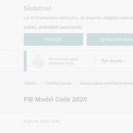
Pāriet uz lapas saturu
Sīkdatnes
Lai šī tīmekļvietne darbotos, tā izmanto obligāti nepiec
Lūdzu, atzīmējiet savu izvēli:
Noraidīt
Apstiprināt visas
Par mums
Sākums
Darbības jomas
Būvspeciālistu sertifikācija būve
FIB Model Code 2020
Publicēts: 09.03.2026.