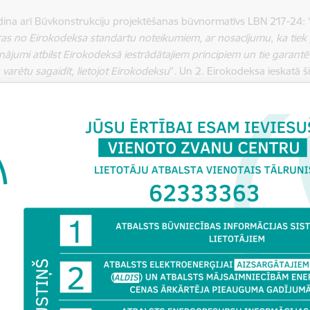
ādina arī Būvkonstrukciju projektēšanas būvnormatīvs LBN 217-24: 
ķiras no Eirokodeksa standartu noteikumiem, ar nosacījumu, ka tie
isinājumi atbilst Eirokodeksā iestrādātajiem principiem un tie gara
varētu sagaidīt, lietojot Eirokodeksu
”
.
Un 2. Eirokodeksa ieskatā šis
ēķinu risinājumus, kas atbilst Eirokodeksā iestrādātajiem princip
amības un ilgizturības līmeni, kādu varētu sagaidīt lietojot pašu 
b-international.org/publications/model-code-supporting-document
ies tikai papīra formātā, bet tāda ir FIB politika – ir jau skaidrs, ka 
tā.