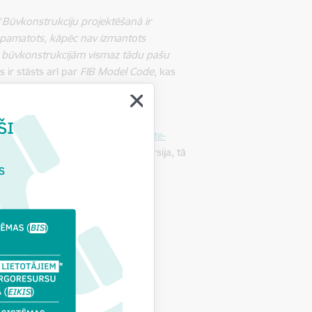
“
Būvkonstrukciju projektēšanā ir
k pamatots, kāpēc nav izmantots
ntē būvkonstrukcijām vismaz tādu pašu
 ir stāsts arī par
FIB
Model Code
, kas
iem un garantē projektējamām
Eirokodeksu.
s/984-fib-model-code-for-concrete-
tiklīdz tiks publicēta arī *.pdf versija, tā