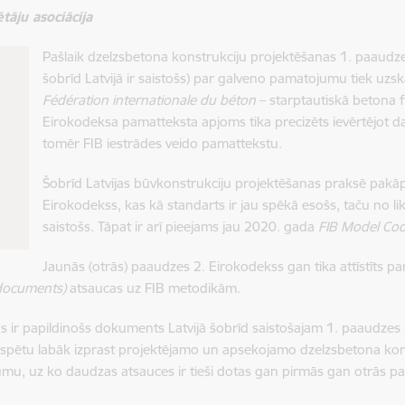
tāju asociācija
Pašlaik dzelzsbetona konstrukciju projektēšanas 1. paaud
šobrīd Latvijā ir saistošs) par galveno pamatojumu tiek uzs
Fédération internationale du béton
– starptautiskā betona fed
Eirokodeksa pamatteksta apjoms tika precizēts ievērtējot da
tomēr FIB iestrādes veido pamattekstu.
Šobrīd Latvijas būvkonstrukciju projektēšanas praksē pakāp
Eirokodekss, kas kā standarts ir jau spēkā esošs, taču no 
saistošs. Tāpat ir arī pieejams jau 2020. gada
FIB Model Co
Jaunās (otrās) paaudzes 2. Eirokodekss gan tika attīstīts par
documents)
atsaucas uz FIB metodikām.
s ir papildinošs dokuments Latvijā šobrīd saistošajam 1. paaudzes
i spētu labāk izprast projektējamo un apsekojamo dzelzsbetona kon
umu, uz ko daudzas atsauces ir tieši dotas gan pirmās gan otrās