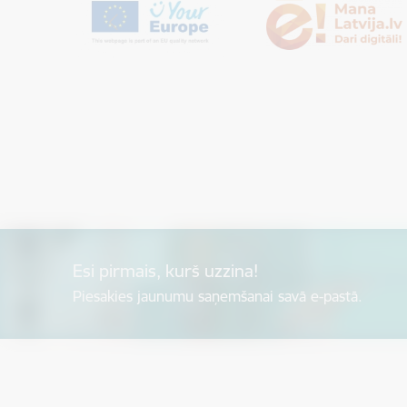
Esi pirmais, kurš uzzina!
Piesakies jaunumu saņemšanai savā e-pastā.
Kājene