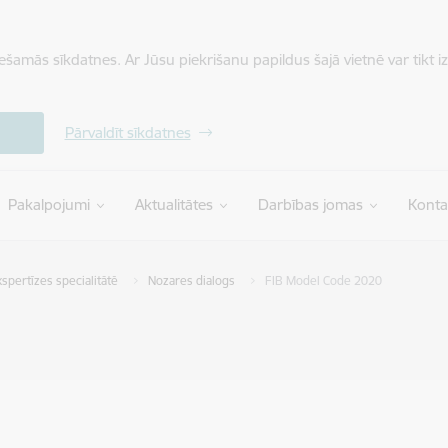
iešamās sīkdatnes. Ar Jūsu piekrišanu papildus šajā vietnē var tikt i
Pārvaldīt sīkdatnes
Pakalpojumi
Aktualitātes
Darbības jomas
Konta
kspertīzes specialitātē
Nozares dialogs
FIB Model Code 2020