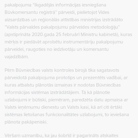
pakalpojuma “Ikgadējās informācijas iesniegšana
Būvkomersantu reģistrā” pārveidi, pielietojot Vides
aizsardzības un reģionālās attīstības ministrijas izstrādāto
“Valsts pārvaldes pakalpojumu pārveides metodoloģiju”
(apstiprināta 2020.gada 25.februārī Ministru kabinetā), kuras
mērķis ir piedāvāt aprobētu instrumentāriju pakalpojumu
pārveidei, raugoties no iedzīvotāju un komersantu
vajadzībām.
Pērn Būvniecības valsts kontroles birojā tika sagatavots
pārveidotā pakalpojuma prototips un prezentēts vadībai, ar
kuras atbalstu plānotās izmaiņas ir nodotas Būvniecības
informācijas sistēmas izstrādātājiem. Tā kā plānotie
uzlabojumi ir būtiski, piemēram, paredzēta datu apmaiņa ar
Valsts ieņēmumu dienestu un Valsts kasi, kā arī citi ērtāki
sistēmas lietošanas funkcionalitātes uzlabojumi, to ieviešana
plānota pakāpeniski.
Vēršam uzmanību, ka jau šobrīd ir pagarināts atskaites