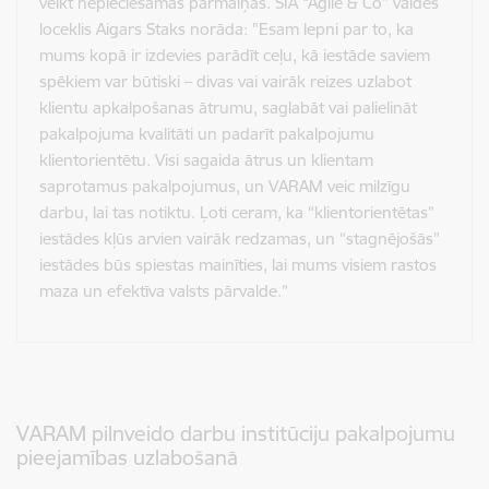
veikt nepieciešamās pārmaiņas. SIA “Agile & Co” valdes
loceklis Aigars Staks norāda: "Esam lepni par to, ka
mums kopā ir izdevies parādīt ceļu, kā iestāde saviem
spēkiem var būtiski – divas vai vairāk reizes uzlabot
klientu apkalpošanas ātrumu, saglabāt vai palielināt
pakalpojuma kvalitāti un padarīt pakalpojumu
klientorientētu. Visi sagaida ātrus un klientam
saprotamus pakalpojumus, un VARAM veic milzīgu
darbu, lai tas notiktu. Ļoti ceram, ka “klientorientētas”
iestādes kļūs arvien vairāk redzamas, un “stagnējošās”
iestādes būs spiestas mainīties, lai mums visiem rastos
maza un efektīva valsts pārvalde.”
VARAM pilnveido darbu institūciju pakalpojumu
pieejamības uzlabošanā