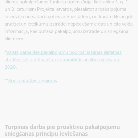
klientu apkalpošanas funkciju optimizācijai tiek veikta š. g. 1.
un 2. ceturksnī Projekta ietvaros, piesaistot ārpakalpojuma
sniedzēju un sadarbojoties ar 3 iestādēm, no kurām tiks iegūti
analīzei un ieteikumu izstrādei nepieciešamie dati un cita veida
informācija, kas būtiska pakalpojumu izstrādē un sniegšanā
klientiem.
*
V
alsts pārvaldes pakalpojumu nodrošināšanas sistēmas
stratēģiskās un finanšu-ekonomiskās analīzes veikšana.
2020.
**
Konceptuālais ziņojums
Turpinās darbs pie proaktīvu pakalpojumu
sniegšanas principu ieviešanas