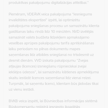
produktīvas pakalpojumu digitalizācijas attīstībai.”
Piemēram, VDEĀVK veica pakalpojuma “Iesniegums
invaliditātes ekspertīzei” izpēti, lai optimizētu
pakalpojuma sniegšanas procesu un samazinātu klienta
gaidīšanas laiku rindā līdz 10 minūtēm. NVD izvēlējās
samazināt valsts budžeta līdzekļiem apmaksājamo
veselības aprūpes pakalpojumu tarifa aprēķināšanas
laiku periodam no pilnas dokumentu mapes
saņemšanas līdz atbildes sniegšanai no trīsdesmit uz
desmit dienām. VVD izskata pakalpojumu “Zvejas
atļaujas (licences) izsniegšanu rūpnieciskai zvejai
iekšējos ūdeņos”, lai samazinātu klātienes apmeklējuma
skaitu iestādē licences saņemšanai līdz vienai reizei.
Turpmāk, lai saņemtu licenci, klientam būs jādodas tikai
uz vienu iestādi.
BVKB veica izspēti, lai Būvniecības informācijas sistēmā
Būvkomersantu reģistrā iesniegto ikgadējās