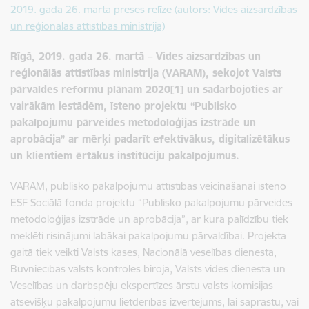
2019. gada 26. marta preses relīze (autors: Vides aizsardzības
un reģionālās attīstības ministrija)
Rīgā, 2019. gada 26. martā – Vides aizsardzības un
reģionālās attīstības ministrija (VARAM), sekojot Valsts
pārvaldes reformu plānam 2020[1] un sadarbojoties ar
vairākām iestādēm, īsteno projektu “Publisko
pakalpojumu pārveides metodoloģijas izstrāde un
aprobācija” ar mērķi padarīt efektīvākus, digitalizētākus
un klientiem ērtākus institūciju pakalpojumus.
VARAM, publisko pakalpojumu attīstības veicināšanai īsteno
ESF Sociālā fonda projektu “Publisko pakalpojumu pārveides
metodoloģijas izstrāde un aprobācija”, ar kura palīdzību tiek
meklēti risinājumi labākai pakalpojumu pārvaldībai. Projekta
gaitā tiek veikti Valsts kases, Nacionālā veselības dienesta,
Būvniecības valsts kontroles biroja, Valsts vides dienesta un
Veselības un darbspēju ekspertīzes ārstu valsts komisijas
atsevišķu pakalpojumu lietderības izvērtējums, lai saprastu, vai