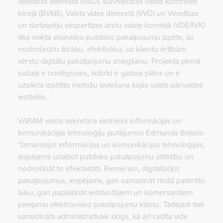
veselības dienestā (NVD), Būvniecības valsts kontroles
birojā (BVKB), Valsts vides dienestā (VVD) un Veselības
un darbspēju ekspertīzes ārstu valsts komisijā (VDEĀVK)
tika veikta atsevišķu publisko pakalpojumu izpēte, lai
nodrošinātu ātrāku, efektīvāku, uz klientu ērtībām
vērstu digitālu pakalpojumu sniegšanu. Projekta pirmā
sadaļa ir noslēgusies, šobrīd ir gatavs plāns un ir
uzsākta izpētīto metožu ieviešana šajās valsts pārvaldes
iestādēs.
VARAM valsts sekretāra vietnieks informācijas un
komunikācijas tehnoloģiju jautājumos Edmunds Beļskis:
“Izmantojot informācijas un komunikācijas tehnoloģijas,
iespējams uzlabot publisko pakalpojumu attīstību un
nodrošināt to efektivitāti. Piemēram, digitalizējot
pakalpojumus, iespējams, gan samazināt rindā patērēto
laiku, gan paplašināt iedzīvotājiem un komersantiem
pieejamo elektronisko pakalpojumu klāstu. Tādējādi tiek
samazināts administratīvais slogs, kā arī radīta vide