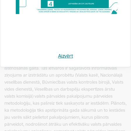
svarīga un tā jāattīsta tā, lai pakalpojumi būtu pieejami visiem
Latvijas iedzīvotājiem.
Praktiskajā semināra sadaļā VRAA stāstīja par pakalpojumu
izpildes rādītāju ievadi un publicēšanu pakalpojuma katalogā
tīmekļvietnē Latvija.lv, savukārt VAS par pakalpojumu
pilnveidošanas pieredzi, vadot meistarklases.
Tika prezentēta arī Eiropas Sociālā fonda projekta “Publisko
Aizvērt
pakalpojumu pārveides metodoloģijas izstrāde un aprobācija”
īstenošanas gaita. Tās ietvaros ir sagatavots informatīvais
ziņojums ar izstrādātu un aprobētu (Valsts kasē, Nacionālajā
veselības dienestā, Būvniecības valsts kontroles birojā, Valsts
vides dienestā, Veselības un darbspēju ekspertīzes ārstu
valsts komisijā) valsts pārvaldes pakalpojumu pārveides
metodoloģiju, kas pašreiz tiek saskaņota ar iestādēm. Plānots,
ka metodoloģija tiks apstiprināta gada sākumā un to iestādes
jau varēs sākt pielietot pakalpojumiem, kurus plānots
pārveidot, nodrošinot ātrāku un efektīvāku valsts pārvaldes