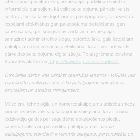
īstenošanas pasākumiem, pēc iespējas padziļināti sniedzot
informāciju par soļiem, kā veikt pakalpojumu pārveidi valsts
sektorā, tai skaitā veidojot jaunus pakalpojumus, tos izveidotu
iespējami efektīvākus gan pakalpojuma pieteikšanas, gan
saņemšanas, gan sniegšanas veida ziņā pēc iespējas
samazinot administratīvo slogu, patērēto laiku gala lietotājam
pakalpojuma saņemšanai, pieteikšanai, kā arī veicinot valsts
pārvaldes pakalpojumu digitalizāciju. Rokasgrāmata ievietota
Koprades platformā
https://www.koprade.lv/node/21
.
Otrs lielais darbs, kas uzsākts ceturkšņa ietvaros - VARAM veic
padziļinātu analīzi par atsevišķu pakalpojumu sniegšanas
procesiem un atbalsta risinājumiem.
Mūsdienu tehnoloģiju un komercpakalpojumu attīstība sniedz
jaunas iespējas valsts pakalpojumu sniegšanā, kā arī maina
iedzīvotāju gaidas par sagaidāmo apkalpošanas pieeju,
saņemot valsts un pašvaldību pakalpojumus.
Jaunie
pakalpojumu standarti: ir vienmēr pieejama, personalizēta un