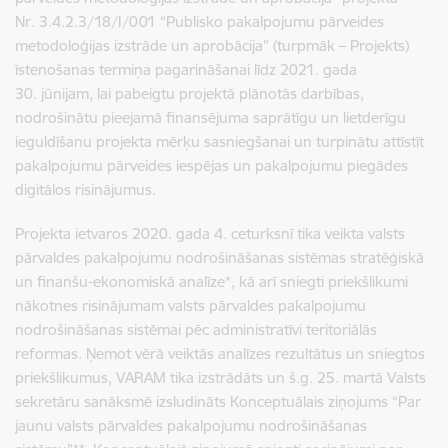
Nr. 3.4.2.3/18/I/001 “Publisko pakalpojumu pārveides
metodoloģijas izstrāde un aprobācija” (turpmāk – Projekts)
īstenošanas termiņa pagarināšanai līdz 2021. gada
30. jūnijam, lai pabeigtu projektā plānotās darbības,
nodrošinātu pieejamā finansējuma saprātīgu un lietderīgu
ieguldīšanu projekta mērķu sasniegšanai un turpinātu attīstīt
pakalpojumu pārveides iespējas un pakalpojumu piegādes
digitālos risinājumus.
Projekta ietvaros 2020. gada 4. ceturksnī tika veikta valsts
pārvaldes pakalpojumu nodrošināšanas sistēmas stratēģiskā
un finanšu-ekonomiskā analīze*, kā arī sniegti priekšlikumi
nākotnes risinājumam valsts pārvaldes pakalpojumu
nodrošināšanas sistēmai pēc administratīvi teritoriālās
reformas. Ņemot vērā veiktās analīzes rezultātus un sniegtos
priekšlikumus, VARAM tika izstrādāts un
š.g. 25. martā Valsts
sekretāru sanāksmē izsludināts
Konceptuālais ziņojums “Par
jaunu valsts pārvaldes pakalpojumu nodrošināšanas