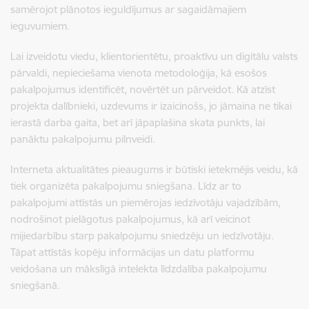
samērojot plānotos ieguldījumus ar sagaidāmajiem
ieguvumiem.
Lai izveidotu viedu, klientorientētu, proaktīvu un digitālu valsts
pārvaldi, nepieciešama vienota metodoloģija, kā esošos
pakalpojumus identificēt, novērtēt un pārveidot. Kā atzīst
projekta dalībnieki, uzdevums ir izaicinošs, jo jāmaina ne tikai
ierastā darba gaita, bet arī jāpaplašina skata punkts, lai
panāktu pakalpojumu pilnveidi.
Interneta aktualitātes pieaugums ir būtiski ietekmējis veidu, kā
tiek organizēta pakalpojumu sniegšana. Līdz ar to
pakalpojumi attīstās un piemērojas iedzīvotāju vajadzībām,
nodrošinot pielāgotus pakalpojumus, kā arī veicinot
mijiedarbību starp pakalpojumu sniedzēju un iedzīvotāju.
Tāpat attīstās kopēju informācijas un datu platformu
veidošana un mākslīgā intelekta līdzdalība pakalpojumu
sniegšanā.