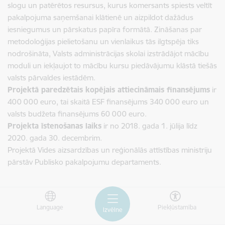
slogu un patērētos resursus, kurus komersants spiests veltīt
pakalpojuma saņemšanai klātienē un aizpildot dažādus
iesniegumus un pārskatus papīra formātā. Zināšanas par
metodoloģijas pielietošanu un vienlaikus tās ilgtspēja tiks
nodrošināta, Valsts administrācijas skolai izstrādājot mācību
moduli un iekļaujot to mācību kursu piedāvājumu klāstā tiešās
valsts pārvaldes iestādēm.
Projektā paredzētais kopējais attiecināmais finansējums
ir
400 000 euro, tai skaitā ESF finansējums 340 000 euro un
valsts budžeta finansējums 60 000 euro.
Projekta īstenošanas laiks
ir no 2018. gada 1. jūlija līdz
2020. gada 30. decembrim.
Projektā Vides aizsardzības un reģionālās attīstības ministriju
pārstāv Publisko pakalpojumu departaments.
Language
Piekļūstamība
Izvēlne