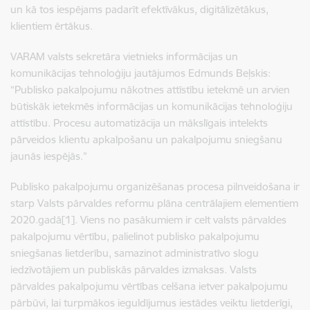
un kā tos iespējams padarīt efektīvākus, digitālizētākus,
klientiem ērtākus.
VARAM valsts sekretāra vietnieks informācijas un
komunikācijas tehnoloģiju jautājumos Edmunds Beļskis:
“Publisko pakalpojumu nākotnes attīstību ietekmē un arvien
būtiskāk ietekmēs informācijas un komunikācijas tehnoloģiju
attīstību. Procesu automatizācija un mākslīgais intelekts
pārveidos klientu apkalpošanu un pakalpojumu sniegšanu
jaunās iespējās.”
Publisko pakalpojumu organizēšanas procesa pilnveidošana ir
starp Valsts pārvaldes reformu plāna centrālajiem elementiem
2020.gadā[1]. Viens no pasākumiem ir celt valsts pārvaldes
pakalpojumu vērtību, palielinot publisko pakalpojumu
sniegšanas lietderību, samazinot administratīvo slogu
iedzīvotājiem un publiskās pārvaldes izmaksas. Valsts
pārvaldes pakalpojumu vērtības celšana ietver pakalpojumu
pārbūvi, lai turpmākos ieguldījumus iestādes veiktu lietderīgi,