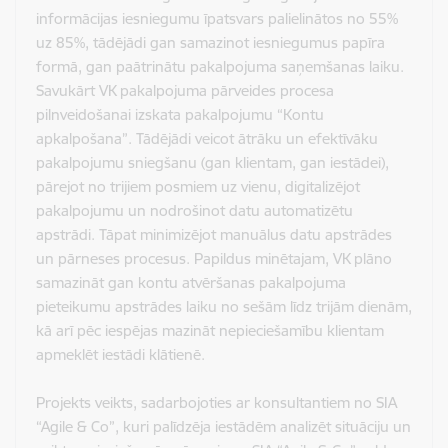
informācijas iesniegumu īpatsvars palielinātos no 55%
uz 85%, tādējādi gan samazinot iesniegumus papīra
formā, gan paātrinātu pakalpojuma saņemšanas laiku.
Savukārt VK pakalpojuma pārveides procesa
pilnveidošanai izskata pakalpojumu “Kontu
apkalpošana”. Tādējādi veicot ātrāku un efektīvāku
pakalpojumu sniegšanu (gan klientam, gan iestādei),
pārejot no trijiem posmiem uz vienu, digitalizējot
pakalpojumu un nodrošinot datu automatizētu
apstrādi. Tāpat minimizējot manuālus datu apstrādes
un pārneses procesus. Papildus minētajam, VK plāno
samazināt gan kontu atvēršanas pakalpojuma
pieteikumu apstrādes laiku no sešām līdz trijām dienām,
kā arī pēc iespējas mazināt nepieciešamību klientam
apmeklēt iestādi klātienē.
Projekts veikts, sadarbojoties ar konsultantiem no SIA
“Agile & Co”, kuri palīdzēja iestādēm analizēt situāciju un