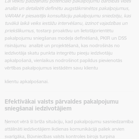
Lai veiktu padziļinātu potenciālo pakalpojumu darbības vides
analīzi un detalizēti definētu augstākminētos pakalpojumus,
VARAM ir piesaistījis konsultāciju pakalpojumu sniedzēju, kas
tuvākā laikā veiks iestāžu intervēšanu, izzinot vajadzības un
priekšlikumus,
tostarp proaktīvu un lietotājorientētu
pakalpojumu sniegšanas modeļa definēšanā, PKIR un DSS
risinājumu analīzē un projektēšanā, kas nodrošinās no
iedzīvotāja skatu punkta integrētu pieeju iedzīvotāju
apkalpošanā, vienlaikus nodrošinot papildus pievienotās
vērtības pakalpojumus iestādēm savu klientu
klientu apkalpošanai.
Efektīvākai valsts pārvaldes pakalpojumu
sniegšanai iedzīvotājiem
Ņemot vērā šī brīža situāciju, kad pakalpojumu sasniedzamība
attālināti iedzīvotājiem ikdienas komunikācijā paliek arvien
svarīgāka, Būvniecības valsts kontroles birojs turpina