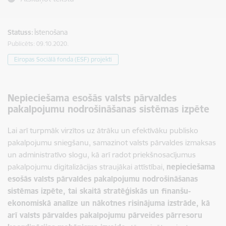
Statuss:
Īstenošana
Publicēts: 09.10.2020.
Eiropas Sociālā fonda (ESF) projekti
Nepieciešama esošās v
alsts pārvaldes
pakalpojumu nodrošināšanas sistēmas izpēte
Lai arī turpmāk virzītos uz ātrāku un efektīvāku publisko
pakalpojumu sniegšanu, samazinot valsts pārvaldes izmaksas
un administratīvo slogu, kā arī radot priekšnosacījumus
pakalpojumu digitalizācijas straujākai attīstībai,
nepieciešama
esošās v
alsts pārvaldes pakalpojumu nodrošināšanas
sistēmas izpēte, tai skaitā stratēģiskās un finanšu-
ekonomiskā analīze un nākotnes risinājuma izstrāde, kā
arī valsts pārvaldes pakalpojumu pārveides pārresoru