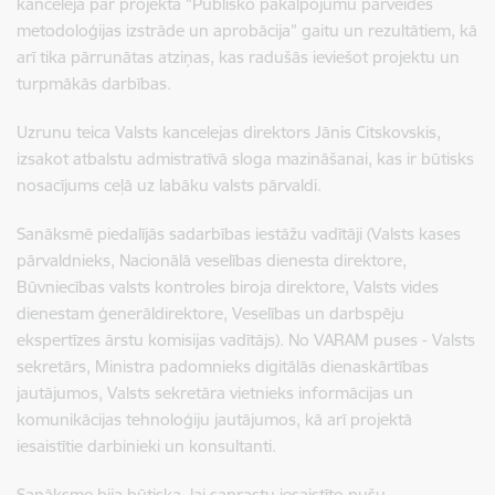
kancelejā par projekta “Publisko pakalpojumu pārveides
metodoloģijas izstrāde un aprobācija” gaitu un rezultātiem, kā
arī tika pārrunātas atziņas, kas radušās ieviešot projektu un
turpmākās darbības.
Uzrunu teica Valsts kancelejas direktors Jānis Citskovskis,
izsakot atbalstu admistratīvā sloga mazināšanai, kas ir būtisks
nosacījums ceļā uz labāku valsts pārvaldi.
Sanāksmē piedalījās sadarbības iestāžu vadītāji (Valsts kases
pārvaldnieks, Nacionālā veselības dienesta direktore,
Būvniecības valsts kontroles biroja direktore, Valsts vides
dienestam ģenerāldirektore, Veselības un darbspēju
ekspertīzes ārstu komisijas vadītājs). No VARAM puses - Valsts
sekretārs, Ministra padomnieks digitālās dienaskārtības
jautājumos, Valsts sekretāra vietnieks informācijas un
komunikācijas tehnoloģiju jautājumos, kā arī projektā
iesaistītie darbinieki un konsultanti.
Sanāksme bija būtiska, lai saprastu iesaistīto pušu