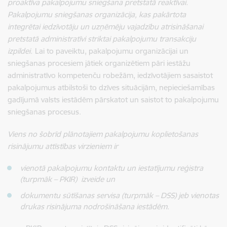
proaktīva pakalpojumu sniegšana pretstatā reaktīvai.
Pakalpojumu sniegšanas organizācija, kas pakārtota
integrētai iedzīvotāju un uzņēmēju vajadzību atrisināšanai
pretstatā administratīvi striktai pakalpojumu transakciju
izpildei.
Lai to paveiktu, pakalpojumu organizācijai un
sniegšanas procesiem jātiek organizētiem pāri iestāžu
administratīvo kompetenču robežām, iedzīvotājiem sasaistot
pakalpojumus atbilstoši to dzīves situācijām, nepieciešamības
gadījumā valsts iestādēm pārskatot un saistot to pakalpojumu
sniegšanas procesus.
Viens no šobrīd plānotajiem pakalpojumu koplietošanas
risinājumu attīstības virzieniem ir
vienotā pakalpojumu kontaktu un iestatījumu reģistra
(turpmāk – PKIR) izveide un
dokumentu sūtīšanas servisa (turpmāk – DSS) jeb vienotas
drukas risinājuma nodrošināšana iestādēm.