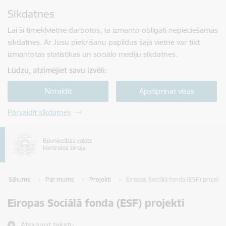
Pāriet uz lapas saturu
Sīkdatnes
Spied
lai meklētu
Enter
Lai šī tīmekļvietne darbotos, tā izmanto obligāti nepieciešamās
sīkdatnes. Ar Jūsu piekrišanu papildus šajā vietnē var tikt
izmantotas statistikas un sociālo mediju sīkdatnes.
Lūdzu, atzīmējiet savu izvēli:
Noraidīt
Apstiprināt visas
Pārvaldīt sīkdatnes
Sākums
Par mums
Projekti
Eiropas Sociālā fonda (ESF) projekti
Eiropas Sociālā fonda (ESF) projekti
Atskaņot tekstu