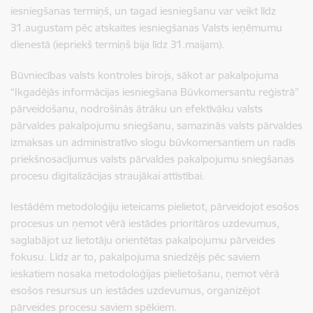
iesniegšanas termiņš, un tagad iesniegšanu var veikt līdz
31.augustam pēc atskaites iesniegšanas Valsts ieņēmumu
dienestā (iepriekš termiņš bija līdz 31.maijam).
Būvniecības valsts kontroles birojs, sākot ar pakalpojuma
“Ikgadējās informācijas iesniegšana Būvkomersantu reģistrā”
pārveidošanu, nodrošinās ātrāku un efektīvāku valsts
pārvaldes pakalpojumu sniegšanu, samazinās valsts pārvaldes
izmaksas un administratīvo slogu būvkomersantiem un radīs
priekšnosacījumus valsts pārvaldes pakalpojumu sniegšanas
procesu digitalizācijas straujākai attīstībai.
Iestādēm metodoloģiju ieteicams pielietot, pārveidojot esošos
procesus un ņemot vērā iestādes prioritāros uzdevumus,
saglabājot uz lietotāju orientētas pakalpojumu pārveides
fokusu. Līdz ar to, pakalpojuma sniedzējs pēc saviem
ieskatiem nosaka metodoloģijas pielietošanu, ņemot vērā
esošos resursus un iestādes uzdevumus, organizējot
pārveides procesu saviem spēkiem.