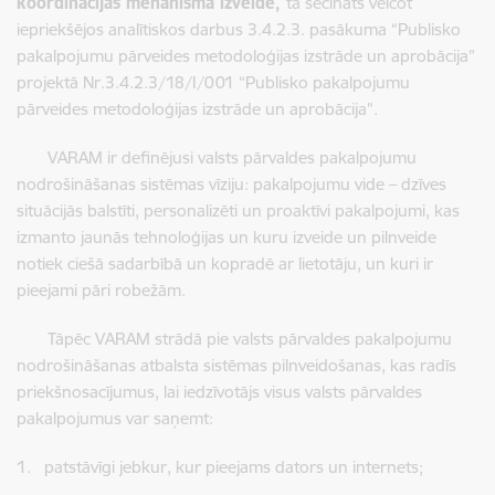
koordinācijas mehānisma izveide,
tā secināts veicot
iepriekšējos analītiskos darbus 3.4.2.3. pasākuma “Publisko
pakalpojumu pārveides metodoloģijas izstrāde un aprobācija”
projektā Nr.3.4.2.3/18/I/001 “Publisko pakalpojumu
pārveides metodoloģijas izstrāde un aprobācija”.
VARAM ir definējusi valsts pārvaldes pakalpojumu
nodrošināšanas sistēmas vīziju: pakalpojumu vide – dzīves
situācijās balstīti, personalizēti un proaktīvi pakalpojumi, kas
izmanto jaunās tehnoloģijas un kuru izveide un pilnveide
notiek ciešā sadarbībā un kopradē ar lietotāju, un kuri ir
pieejami pāri robežām.
Tāpēc VARAM strādā pie valsts pārvaldes pakalpojumu
nodrošināšanas atbalsta sistēmas pilnveidošanas, kas radīs
priekšnosacījumus, lai iedzīvotājs visus valsts pārvaldes
pakalpojumus var saņemt:
1. patstāvīgi jebkur, kur pieejams dators un internets;