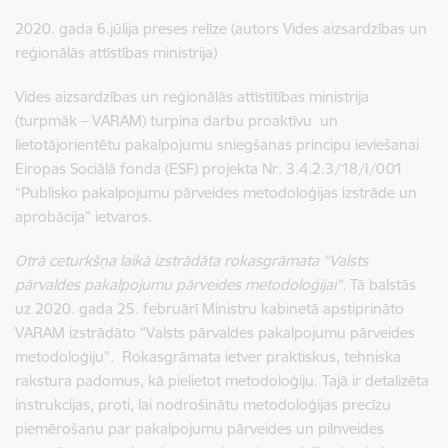
2020. gada 6.jūlija preses relīze (autors Vides aizsardzības un
reģionālās attīstības ministrija)
Vides aizsardzības un reģionālās attīstītības ministrija
(turpmāk – VARAM) turpina darbu proaktīvu un
lietotājorientētu pakalpojumu sniegšanas principu ieviešanai
Eiropas Sociālā fonda (ESF) projekta Nr. 3.4.2.3/18/I/001
“Publisko pakalpojumu pārveides metodoloģijas izstrāde un
aprobācija” ietvaros.
Otrā ceturkšņa laikā izstrādāta rokasgrāmata "Valsts
pārvaldes pakalpojumu pārveides metodoloģijai".
Tā balstās
uz 2020. gada 25. februārī Ministru kabinetā apstiprināto
VARAM izstrādāto “Valsts pārvaldes pakalpojumu pārveides
metodoloģiju”. Rokasgrāmata ietver praktiskus, tehniska
rakstura padomus, kā pielietot metodoloģiju. Tajā ir detalizēta
instrukcijas, proti, lai nodrošinātu metodoloģijas precīzu
piemērošanu par pakalpojumu pārveides un pilnveides