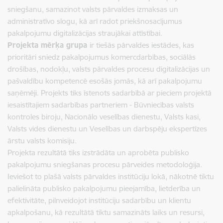
sniegšanu, samazinot valsts pārvaldes izmaksas un
administratīvo slogu, kā arī radot priekšnosacījumus
pakalpojumu digitalizācijas straujākai attīstībai.
Projekta mērķa grupa
ir tiešās pārvaldes iestādes, kas
prioritāri sniedz pakalpojumus komercdarbības, sociālās
drošības, nodokļu, valsts pārvaldes procesu digitalizācijas un
pašvaldību kompetencē esošās jomās, kā arī pakalpojumu
saņēmēji. Projekts tiks īstenots sadarbībā ar pieciem projektā
iesaistītajiem sadarbības partneriem - Būvniecības valsts
kontroles biroju, Nacionālo veselības dienestu, Valsts kasi,
Valsts vides dienestu un Veselības un darbspēju ekspertīzes
ārstu valsts komisiju.
Projekta rezultātā tiks izstrādāta un aprobēta publisko
pakalpojumu sniegšanas procesu pārveides metodoloģija.
Ieviešot to plašā valsts pārvaldes institūciju lokā, nākotnē tiktu
palielināta publisko pakalpojumu pieejamība, lietderība un
efektivitāte, pilnveidojot institūciju sadarbību un klientu
apkalpošanu, kā rezultātā tiktu samazināts laiks un resursi,