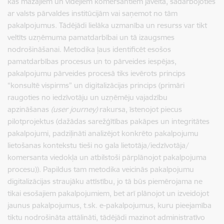
kas mazajiem un vidējiem komersantiem jāvelta, sadarbojoties
ar valsts pārvaldes institūcijām vai saņemot no tām
pakalpojumus. Tādējādi lielāka uzmanība un resurss var tikt
veltīts uzņēmuma pamatdarbībai un tā izaugsmes
nodrošināšanai. Metodika ļaus identificēt esošos
pamatdarbības procesus un to pārveides iespējas,
pakalpojumu pārveides procesā tiks ievērots princips
“konsultē vispirms” un digitalizācijas princips (primāri
raugoties no iedzīvotāju un uzņēmēju vajadzību
apzināšanas
(user journey)
rakursa, īstenojot piecus
pilotprojektus (dažādas sarežģītības pakāpes un integritātes
pakalpojumi, padziļināti analizējot konkrēto pakalpojumu
lietošanas kontekstu tieši no gala lietotāja/iedzīvotāja/
komersanta viedokļa un atbilstoši pārplānojot pakalpojuma
procesu)). Papildus tam metodika veicinās pakalpojumu
digitalizācijas straujāku attīstību, jo tā būs piemērojama ne
tikai esošajiem pakalpojumiem, bet arī plānojot un izveidojot
jaunus pakalpojumus, t.sk. e-pakalpojumus, kuru pieejamība
tiktu nodrošināta attālināti, tādējādi mazinot administratīvo