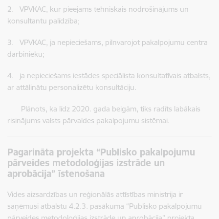
2. VPVKAC, kur pieejams tehniskais nodrošinājums un
konsultantu palīdzība;
3. VPVKAC, ja nepieciešams, pilnvarojot pakalpojumu centra
darbinieku;
4. ja nepieciešams iestādes speciālista konsultatīvais atbalsts,
ar attālinātu personalizētu konsultāciju.
Plānots, ka līdz 2020. gada beigām, tiks radīts labākais
risinājums valsts pārvaldes pakalpojumu sistēmai.
Pagarināta projekta “Publisko pakalpojumu
pārveides metodoloģijas izstrāde un
aprobācija” īstenošana
Vides aizsardzības un reģionālās attīstības ministrija ir
saņēmusi atbalstu 4.2.3. pasākuma “Publisko pakalpojumu
pārveides metodoloģijas izstrāde un aprobācija” projekta