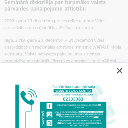
Seminārā diskutēja par turpmāko valsts
pārvaldes pakalpojumu attīstību
2019. gada 23.decembra preses relīze (autors: Vides
aizsardzības un reģionālās attīstības ministrija)
Rīgā, 2019. gada 20. decembrī – 21.decembrī Vides
aizsardzības un reģionālās attīstības ministrija (VARAM) rīkoja
semināru “Valsts pārvaldes pakalpojumu sistēmas
organizēšana institūcijā. Pieredzes apmaiņa”, kurā VARAM,
Valsts reģionālās attīstības ministrija (VRAA) un Valsts
administrācijas skola (VAS) sniedza informāciju par pašreizējo
situāciju valsts pārvaldes pakalpojumu aprakstu izveidē un to
uzskaitē, kā arī par turpmākajiem plāniem un attīstību
pakalpojumu un klientu apkalpošanas centru jomā.
Uzrunu teica VARAM valsts sekretāra vietnieks informācijas un
komunikācijas tehnoloģiju jautājumos Āris Dzērvāns,
uzsverot, ka digitālo un proaktīvo pakalpojumu attīstība ir