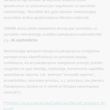
apsvērumus un atzinumus par sagatavoto un aprobēto
metodoloģiju. Rezultātā tika gūts atbalsts metodoloģijas
turpmākai virzībai apstiprināšanai Ministru kabinetā.
VARAM aicina izteikt sabiedrībai domas par izstrādāto un
aprobēto metodoloģiju publisko pakalpojumu pārveidei līdz
š.g.
26.septembrim
.
Metodoloģijā apkopoti risinājumi pakalpojumu sniegšanas
pamatprocesu identificēšanai un pārveides iespēju
noteikšanai, kā arī pakalpojumu sniegšanas principi, primāri
raugoties no gala lietotāja, iedzīvotāja, komersanta vajadzību
apzināšanas rakursa, t.sk. ievērojot “konsultē vispirms”,
proaktivitātes, vienreizes principu, u.c. principus, kas jāievēro
Pakalpojumu dizainā un ir minēti arī Eiropas sadarbspējas
satvarā[1].
[1]
https://ec.europa.eu/isa2/sites/isa/files/eif_brochure_fin
al.pdf