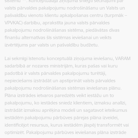
sistēmu”**
. K
onceptuālajā ziņojumā sniegti secinājumi par
valsts pārvaldes pakalpojumu nodrošināšanu un Valsts un
pašvaldību vienoto klientu apkalpošanas centru (turpmāk –
VPVKAC) darbību, aprakstīta jauna valsts pārvaldes
pakalpojumu nodrošināšanas sistēma, piedāvātas divas
finanšu alternatīvas šīs sistēmas ieviešanai un veikts
izvērtējums par valsts un pašvaldību budžetu.
Lai sekmīgi īstenotu konceptuālā ziņojuma ieviešanu, VARAM
sadarbībā ar nozares ministrijām, kuras pašas vai kuru
padotībā ir valsts pārvaldes pakalpojumu turētāji,
nepieciešams izstrādāt un apstiprināt valsts pārvaldes
pakalpojumu nodrošināšanas sistēmas ieviešanas plānu.
Plāna izstrādes ietvaros paredzēts veikt iestāžu un to
pakalpojumu, ko iestādes sniedz klientiem, izmaksu analīzi,
izstrādāt izmaksu aprēķina modeli un sagatavot ieteikumus
iestādēm pakalpojumu pārbūves pārejas plāna izveidei,
identificējot resursus, kurus iestādēm jāspēj transformēt vai
optimizēt. Pakalpojumu pārbūves ieviešanas plāna izstrāde