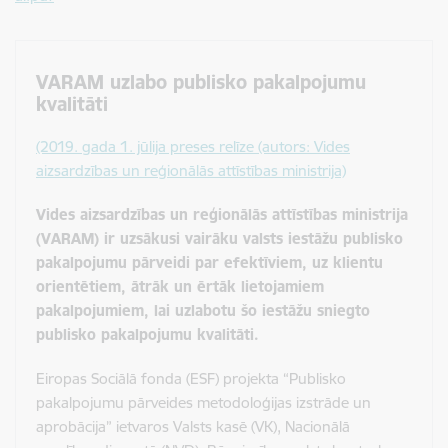
VARAM uzlabo publisko pakalpojumu
kvalitāti
(2019. gada 1. jūlija preses relīze (autors: Vides
aizsardzības un reģionālās attīstības ministrija)
Vides aizsardzības un reģionālās attīstības ministrija
(VARAM) ir uzsākusi vairāku valsts iestāžu publisko
pakalpojumu pārveidi par efektīviem, uz klientu
orientētiem, ātrāk un ērtāk lietojamiem
pakalpojumiem, lai uzlabotu šo iestāžu sniegto
publisko pakalpojumu kvalitāti.
Eiropas Sociālā fonda (ESF) projekta “Publisko
pakalpojumu pārveides metodoloģijas izstrāde un
aprobācija” ietvaros Valsts kasē (VK), Nacionālā