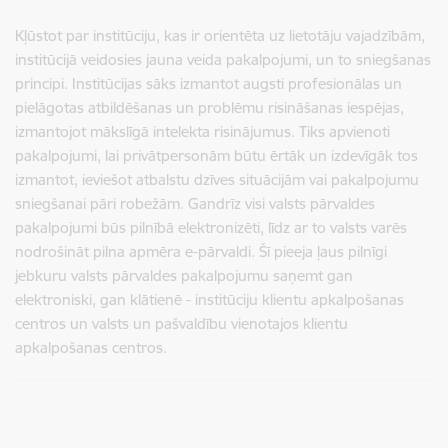
Kļūstot par institūciju, kas ir orientēta uz lietotāju vajadzībām,
institūcijā veidosies jauna veida pakalpojumi, un to sniegšanas
principi. Institūcijas sāks izmantot augsti profesionālas un
pielāgotas atbildēšanas un problēmu risināšanas iespējas,
izmantojot mākslīgā intelekta risinājumus. Tiks apvienoti
pakalpojumi, lai privātpersonām būtu ērtāk un izdevīgāk tos
izmantot, ieviešot atbalstu dzīves situācijām vai pakalpojumu
sniegšanai pāri robežām. Gandrīz visi valsts pārvaldes
pakalpojumi būs pilnībā elektronizēti, līdz ar to valsts varēs
nodrošināt pilna apmēra e-pārvaldi. Šī pieeja ļaus pilnīgi
jebkuru valsts pārvaldes pakalpojumu saņemt gan
elektroniski, gan klātienē - institūciju klientu apkalpošanas
centros un valsts un pašvaldību vienotajos klientu
apkalpošanas centros.