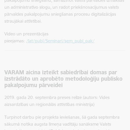
pakalpojumu sniegšanu, samazinot valsts pārvaldes izmaksas
un administratīvo slogu, un radot priekšnosacījumus valsts
pārvaldes pakalpojumu sniegšanas procesu digitalizācijas
straujākai attīstībai.
Video un prezentācijas
pieejamas:
/lat/publ/Seminari/sem_publ_pak/
VARAM aicina izteikt sabiedrībai domas par
izstrādāto un aprobēto metodoloģiju publisko
pakalpojumu pārveidei
2019. gada 20. septembra preses relīze (autors: Vides
aizsardzības un reģionālās attīstības ministrija)
Turpinot darbu pie projekta ieviešanas, šā gada septembra
sākumā notika augsta līmeņa vadītāju sanāksme Valsts