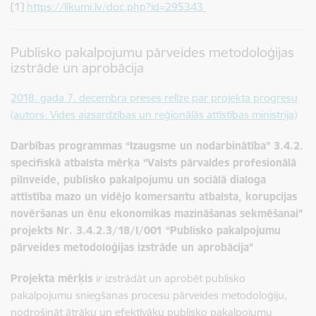
[1]
https://likumi.lv/doc.php?id=295343
Publisko pakalpojumu pārveides metodoloģijas
izstrāde un aprobācija
2018. gada 7. decembra preses relīze par projekta progresu
(autors: Vides aizsardzības un reģionālās attīstības ministrija)
Darbības programmas “Izaugsme un nodarbinātība” 3.4.2.
specifiskā atbalsta mērķa “Valsts pārvaldes profesionālā
pilnveide, publisko pakalpojumu un sociālā dialoga
attīstība mazo un vidējo komersantu atbalsta, korupcijas
novēršanas un ēnu ekonomikas mazināšanas sekmēšanai”
projekts Nr. 3.4.2.3/18/I/001 “Publisko pakalpojumu
pārveides metodoloģijas izstrāde un aprobācija”
Projekta mērķis
ir izstrādāt un aprobēt publisko
pakalpojumu sniegšanas procesu pārveides metodoloģiju,
nodrošināt ātrāku un efektīvāku publisko pakalpojumu