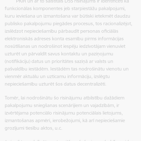
PKIR un ar to saistītais DSS risinājums ir identificēti kā
funkcionālas komponentes jeb starpiestāžu pakalpojumi,
kuru ieviešana un izmantošana var būtiski ietekmēt daudzu
publisko pakalpojumu piegādes procesus, tos racionalizējot,
izslēdzot nepieciešamību pārbaudīt personas oficiālās
elektroniskās adreses konta esamību pirms informācijas
nosūtīšanas un nodrošinot iespēju iedzīvotājam vienuviet
uzturēt un pārvaldīt savus kontaktu un paziņojumu
(notifikāciju) datus un prioritātes saziņā ar valsts un
pašvaldību iestādēm. Iestādēm tas nodrošinātu vienotu un
vienmēr aktuālu un uzticamu informāciju, izslēgtu
nepieciešamību uzturēt šos datus decentralizēti.
Tomēr, lai nodrošinātu šo risinājumu atbilstību dažādiem
pakalpojumu sniegšanas scenārijiem un vajadzībām, ir
izvērtējama potenciālo risinājumu potenciālais lietojums,
izmantošanas apmēri, ierobežojumi, kā arī nepieciešamie
grozījumi tiesību aktos, u.c.