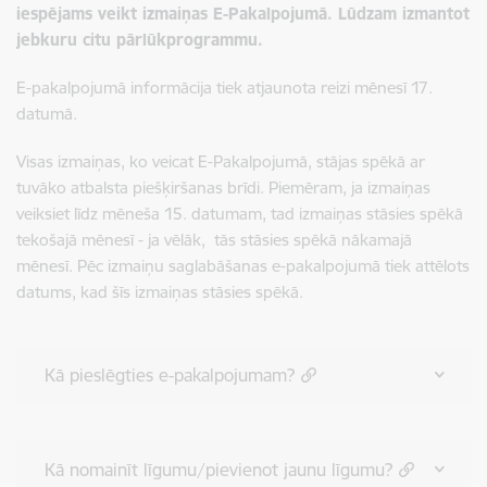
iespējams veikt izmaiņas E-Pakalpojumā. Lūdzam izmantot
jebkuru citu pārlūkprogrammu.
E-pakalpojumā informācija tiek atjaunota reizi mēnesī 17.
datumā.
Visas izmaiņas, ko veicat E-Pakalpojumā, stājas spēkā ar
tuvāko atbalsta piešķiršanas brīdi. Piemēram, ja izmaiņas
veiksiet līdz mēneša 15. datumam, tad izmaiņas stāsies spēkā
tekošajā mēnesī - ja vēlāk, tās stāsies spēkā nākamajā
mēnesī. Pēc izmaiņu saglabāšanas e-pakalpojumā tiek attēlots
datums, kad šīs izmaiņas stāsies spēkā.
Kā pieslēgties e-pakalpojumam?
Kā nomainīt līgumu/pievienot jaunu līgumu?