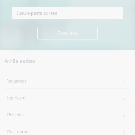
Kājene
Ātrās saites
Vakances
Iepirkumi
Projekti
Par mums