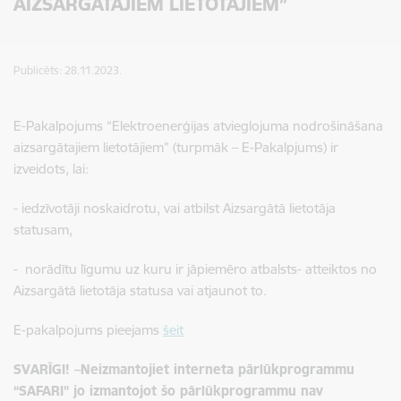
AIZSARGĀTAJIEM LIETOTĀJIEM”
Publicēts: 28.11.2023.
E-Pakalpojums “
Elektroenerģijas atvieglojuma nodrošināšana
aizsargātajiem lietotājiem
” (turpmāk – E-Pakalpjums) ir
izveidots, lai:
- iedzīvotāji noskaidrotu, vai atbilst Aizsargātā lietotāja
statusam,
- norādītu līgumu uz kuru ir jāpiemēro atbalsts- atteiktos no
Aizsargātā lietotāja statusa vai atjaunot to.
E-pakalpojums pieejams
šeit
SVARĪGI! –Neizmantojiet interneta pārlūkprogrammu
“SAFARI” jo izmantojot šo pārlūkprogrammu nav