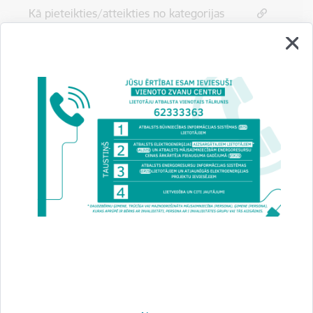
Kā pieteikties/atteikties no kategorijas
“Saistītā persona bērnam ar invaliditāti” vai
"Aizgādnis personai ar invaliditāti"?
Kā veikt bērna piesaisti/atsaisti kategorijai
"Daudzbērnu ģimene"?
Drukāt lapu
Dalīties