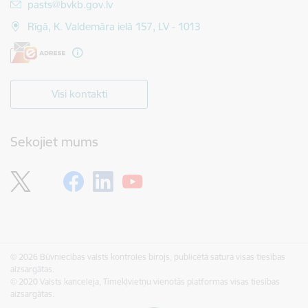
E-pasts:
pasts@bvkb.gov.lv
Rīgā, K. Valdemāra ielā 157, LV - 1013
Visi kontakti
Sekojiet mums
© 2026 Būvniecības valsts kontroles birojs, publicētā satura visas tiesības
aizsargātas.
© 2020 Valsts kanceleja, Tīmekļvietņu vienotās platformas visas tiesības
aizsargātas.