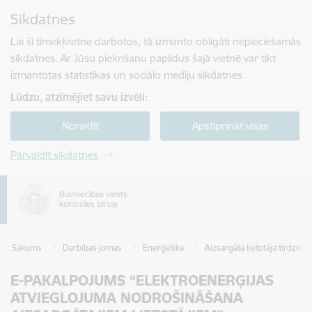
Pāriet uz lapas saturu
Sīkdatnes
Spied
lai meklētu
Enter
Lai šī tīmekļvietne darbotos, tā izmanto obligāti nepieciešamās
sīkdatnes. Ar Jūsu piekrišanu papildus šajā vietnē var tikt
izmantotas statistikas un sociālo mediju sīkdatnes.
Lūdzu, atzīmējiet savu izvēli:
Noraidīt
Apstiprināt visas
Pārvaldīt sīkdatnes
Sākums
Darbības jomas
Enerģētika
Aizsargātā lietotāja tirdzni
E-PAKALPOJUMS “ELEKTROENERĢIJAS
ATVIEGLOJUMA NODROŠINĀŠANA