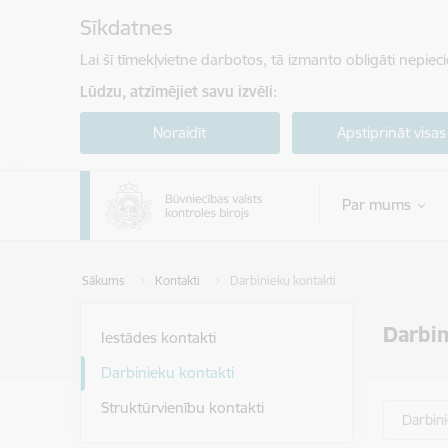
Pāriet uz lapas saturu
Sīkdatnes
Lai šī tīmekļvietne darbotos, tā izmanto obligāti nepiec
Lūdzu, atzīmējiet savu izvēli:
Noraidīt
Apstiprināt visas
Par mums
Sākums
Kontakti
Darbinieku kontakti
Darbin
Iestādes kontakti
Darbinieku kontakti
Struktūrvienību kontakti
Darbin