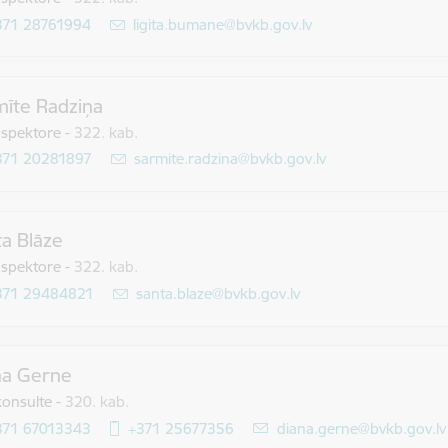
371 28761994
E-pasts:
ligita.bumane@bvkb.gov.lv
īte Radziņa
nspektore
-
322. kab.
371 20281897
E-pasts:
sarmite.radzina@bvkb.gov.lv
a Blāze
nspektore
-
322. kab.
371 29484821
E-pasts:
santa.blaze@bvkb.gov.lv
na Gerne
konsulte
-
320. kab.
371 67013343
+371 25677356
E-pasts:
diana.gerne@bvkb.gov.lv