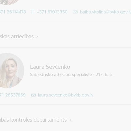
371 26114478
+371 67013350
E-pasts:
baiba.vitolina@bvkb.gov.l
skās attiecības
Laura Ševčenko
Sabiedrisko attiecību speciāliste
-
217. kab.
71 26537869
E-pasts:
laura.sevcenko@bvkb.gov.lv
ības kontroles departaments