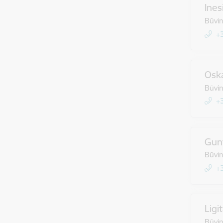
Ines
Būvin
+
Oska
Būvin
+
Gun
Būvin
+
Lig
Būvi