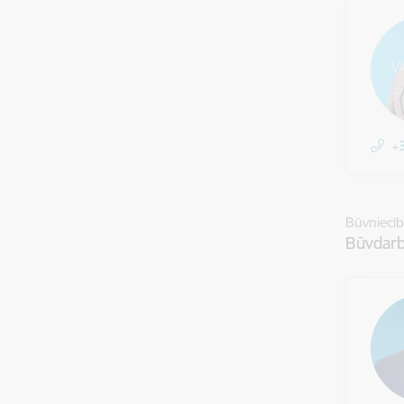
+
Būvniecī
Būvdarb