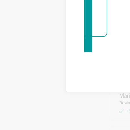
Edu
Būvin
+
Naur
Būvin
+
Mār
Būvin
+