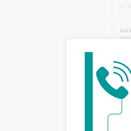
+
Karī
Vadīt
+
Ani
Būvi
+
Ines
Būvi
+