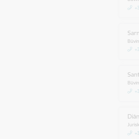
+
Sarm
Būvi
+
Sant
Būvi
+
Diā
Juris
+