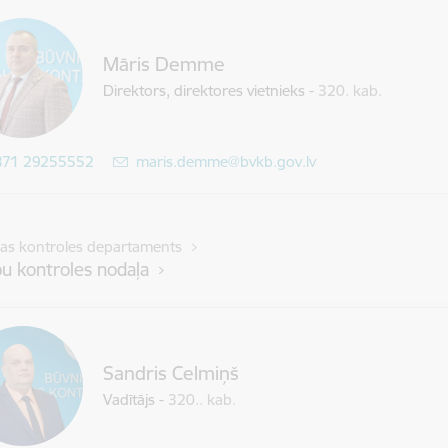
Māris Demme
Direktors,
direktores vietnieks
-
320. kab.
371 29255552
E-pasts:
maris.demme@bvkb.gov.lv
bas kontroles departaments
u kontroles nodaļa
Sandris Celmiņš
Vadītājs
-
320.. kab.