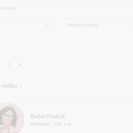
ūrvienība
Telefona numurs
ana
3
4
jā lapa
pa
Lapa
Lapa
s vadība
Baiba Vītoliņa
Direktore
-
228. kab.