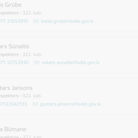
is Grūbe
spektors
-
322. kab.
371 27655915
E-pasts:
inesis.grube@bvkb.gov.lv
rs Sūnaitis
spektors
-
322. kab.
371 25752930
E-pasts:
oskars.sunaitis@bvkb.gov.lv
tars Jansons
spektors
-
322. kab.
37122042133
E-pasts:
guntars.jansons@bvkb.gov.lv
ita Būmane
nspektore
-
322. kab.