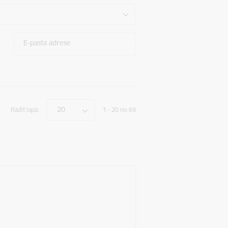
E-pasta adrese
20
Rādīt lapā:
1 - 20 no 69