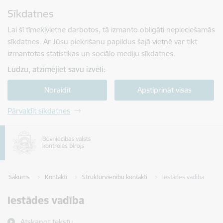
Pāriet uz lapas saturu
Sīkdatnes
Spied
lai meklētu
Enter
Lai šī tīmekļvietne darbotos, tā izmanto obligāti nepieciešamās
sīkdatnes. Ar Jūsu piekrišanu papildus šajā vietnē var tikt
izmantotas statistikas un sociālo mediju sīkdatnes.
Lūdzu, atzīmējiet savu izvēli:
Noraidīt
Apstiprināt visas
Pārvaldīt sīkdatnes
Sākums
Kontakti
Struktūrvienību kontakti
Iestādes vadība
Iestādes vadība
Atskaņot tekstu