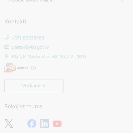
Kontakti
+371 62333363
E-pasts:
pasts@bvkb.gov.lv
Rīgā, K. Valdemāra ielā 157, LV - 1013
Visi kontakti
Sekojiet mums