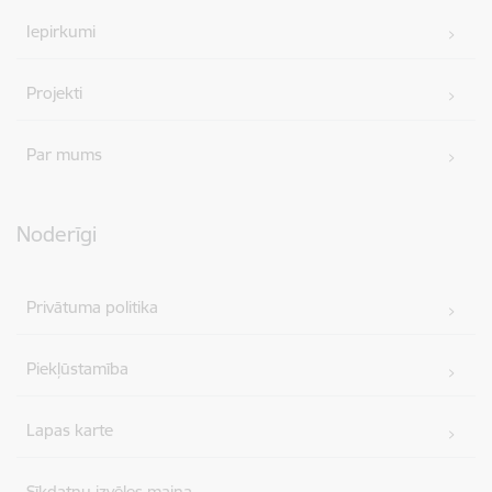
Iepirkumi
Projekti
Par mums
Noderīgi
Privātuma politika
Piekļūstamība
Lapas karte
Sīkdatņu izvēles maiņa