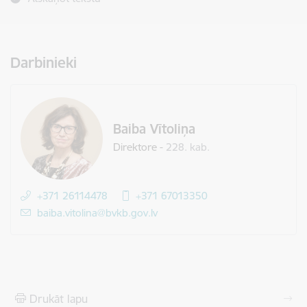
Darbinieki
Baiba Vītoliņa
Direktore
-
228. kab.
+371 26114478
+371 67013350
E-pasts:
baiba.vitolina@bvkb.gov.lv
Drukāt lapu