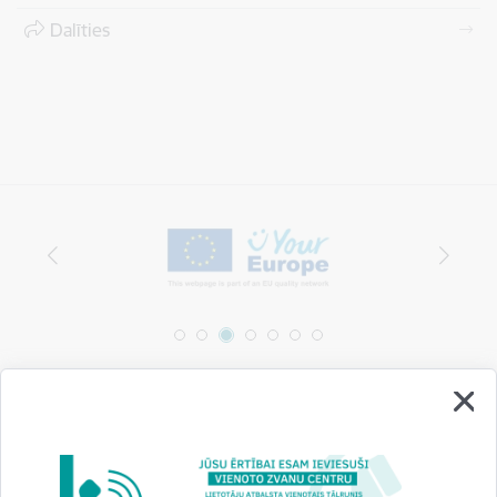
Dalīties
Vai šī informācija bija noderīga?
Sniegt atsauksmi