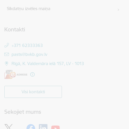
Sīkdatņu izvēles maiņa
Kontakti
+371 62333363
E-pasts:
pasts@bvkb.gov.lv
Rīgā, K. Valdemāra ielā 157, LV - 1013
Visi kontakti
Sekojiet mums