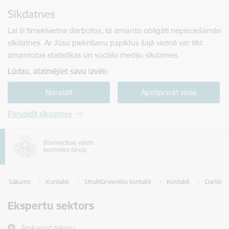
Pāriet uz lapas saturu
Sīkdatnes
Spied
lai meklētu
Enter
Lai šī tīmekļvietne darbotos, tā izmanto obligāti nepieciešamās
sīkdatnes. Ar Jūsu piekrišanu papildus šajā vietnē var tikt
izmantotas statistikas un sociālo mediju sīkdatnes.
Lūdzu, atzīmējiet savu izvēli:
Noraidīt
Apstiprināt visas
Pārvaldīt sīkdatnes
Sākums
Kontakti
Struktūrvienību kontakti
Kontakti
Darbinie
Ekspertu sektors
Atskaņot tekstu