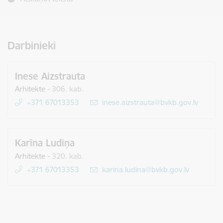
Darbinieki
Inese Aizstrauta
Arhitekte
-
306. kab.
+371 67013353
E-pasts:
inese.aizstrauta@bvkb.gov.lv
Karīna Ludiņa
Arhitekte
-
320. kab.
+371 67013353
E-pasts:
karina.ludina@bvkb.gov.lv