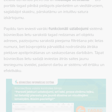
portāls tagad pilnībā pielāgots planšetēm un viedtālruņiem,
saglabājot skaidru, pārskatāmu un intuitīvu satura
izkārtojumu.
Papildu tam ieviesti vairāki
funkcionāli uzlabojumi
sistēmā:
būvniecības lietu sarakstā tagad redzamas arī objektu
adreses, paziņojumu sarakstā pieejama filtrēšana pēc lietas
numura, bet būvprojekta pārvaldībā nodrošināta ātrāka
piekļuve apstiprināšanas un saskaņošanas darbībām. Tāpat
būvniecības lietu sadaļā ieviestas ātrās saites jaunu
iesniegumu izveidei, padarot darbu ar sistēmu vēl ērtāku un
efektīvāku.