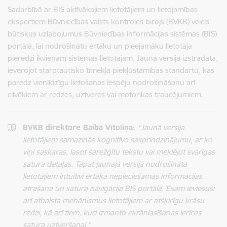
Sadarbībā ar BIS aktīvākajiem lietotājiem un lietojamības
ekspertiem Būvniecības valsts kontroles birojs (BVKB) veicis
būtiskus uzlabojumus Būvniecības informācijas sistēmas (BIS)
portālā, lai nodrošinātu ērtāku un pieejamāku lietotāja
pieredzi ikvienam sistēmas lietotājam. Jaunā versija izstrādāta,
ievērojot starptautisko tīmekļa piekļūstamības standartu, kas
paredz vienlīdzīgu lietošanas iespēju nodrošināšanu arī
cilvēkiem ar redzes, uztveres vai motorikas traucējumiem.
BVKB direktore Baiba Vītoliņa:
“Jaunā versija
lietotājiem samazinās kognitīvo sasprindzinājumu, ar ko
viņi saskaras, lasot sarežģītu tekstu vai meklējot svarīgas
satura detaļas. Tāpat jaunajā versijā nodrošināta
lietotājiem intuitīvi ērtāka nepieciešamās informācijas
atrašana un satura navigācija BIS portālā. Esam ieviesuši
arī atbalsta mehānismus lietotājiem ar atšķirīgu krāsu
redzi, kā arī tiem, kuri izmanto ekrānlasīšanas ierīces
satura uztveršanai.”