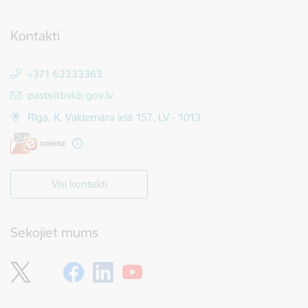
Kontakti
+371 62333363
E-pasts:
pasts@bvkb.gov.lv
Rīgā, K. Valdemāra ielā 157, LV - 1013
Visi kontakti
Sekojiet mums