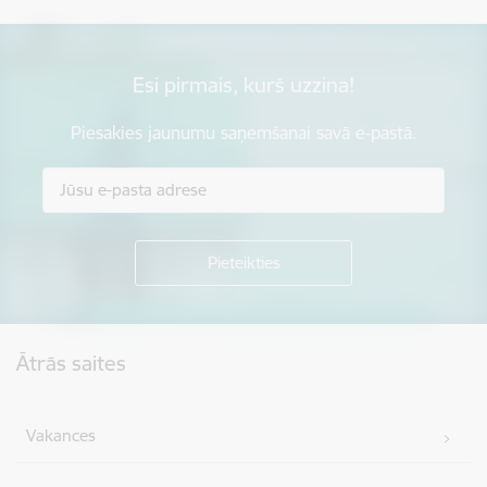
Esi pirmais, kurš uzzina!
Piesakies jaunumu saņemšanai savā e-pastā.
Kājene
Ātrās saites
Vakances