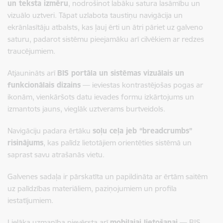
un teksta izmēru
, nodrošinot labāku satura lasāmību un
vizuālo uztveri. Tāpat uzlabota taustiņu navigācija un
ekrānlasītāju atbalsts, kas ļauj ērti un ātri pāriet uz galveno
saturu, padarot sistēmu pieejamāku arī cilvēkiem ar redzes
traucējumiem.
Atjaunināts arī
BIS portāla un sistēmas vizuālais un
funkcionālais dizains
— ieviestas kontrastējošas pogas ar
ikonām, vienkāršots datu ievades formu izkārtojums un
izmantots jauns, vieglāk uztverams burtveidols.
Navigāciju padara ērtāku
soļu ceļa jeb “breadcrumbs”
risinājums
, kas palīdz lietotājiem orientēties sistēmā un
saprast savu atrašanās vietu.
Galvenes sadaļa ir pārskatīta un papildināta ar ērtām saitēm
uz palīdzības materiāliem, paziņojumiem un profila
iestatījumiem.
Lielāka uzmanība pievērsta arī
mobilajai lietošanai
— BIS