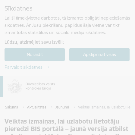
Pāriet uz lapas saturu
Sīkdatnes
Spied
lai meklētu
Enter
Lai šī tīmekļvietne darbotos, tā izmanto obligāti nepieciešamās
sīkdatnes. Ar Jūsu piekrišanu papildus šajā vietnē var tikt
izmantotas statistikas un sociālo mediju sīkdatnes.
Lūdzu, atzīmējiet savu izvēli:
Noraidīt
Apstiprināt visas
Pārvaldīt sīkdatnes
Sākums
Aktualitātes
Jaunumi
Veiktas izmaiņas, lai uzlabotu liet
Veiktas izmaiņas, lai uzlabotu lietotāju
pieredzi BIS portālā – jaunā versija atbilst