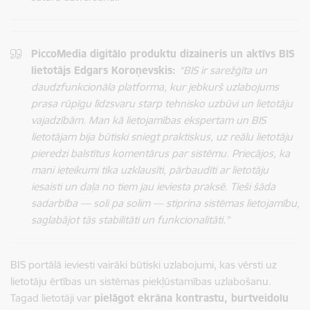
PiccoMedia digitālo produktu dizaineris un aktīvs BIS
lietotājs Edgars Koroņevskis:
“BIS ir sarežģīta un
daudzfunkcionāla platforma, kur jebkurš uzlabojums
prasa rūpīgu līdzsvaru starp tehnisko uzbūvi un lietotāju
vajadzībām. Man kā lietojamības ekspertam un BIS
lietotājam bija būtiski sniegt praktiskus, uz reālu lietotāju
pieredzi balstītus komentārus par sistēmu. Priecājos, ka
mani ieteikumi tika uzklausīti, pārbaudīti ar lietotāju
iesaisti un daļa no tiem jau ieviesta praksē. Tieši šāda
sadarbība — soli pa solim — stiprina sistēmas lietojamību,
saglabājot tās stabilitāti un funkcionalitāti.”
BIS portālā ieviesti vairāki būtiski uzlabojumi, kas vērsti uz
lietotāju ērtības un sistēmas piekļūstamības uzlabošanu.
Tagad lietotāji var
pielāgot ekrāna kontrastu, burtveidolu