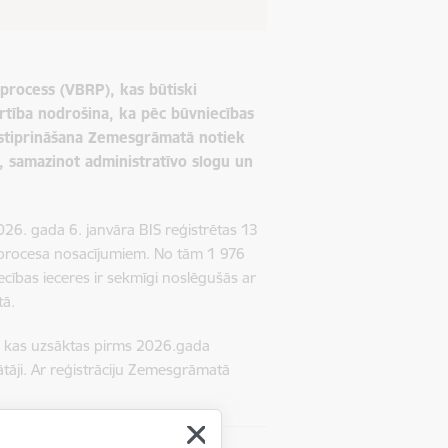
s process (VBRP), kas būtiski
rtība nodrošina, ka pēc būvniecības
ostiprināšana Zemesgrāmatā notiek
), samazinot administratīvo slogu un
026. gada 6. janvāra BIS reģistrētas 13
s procesa nosacījumiem. No tām 1 976
ības ieceres ir sekmīgi noslēgušās ar
tā.
s, kas uzsāktas pirms 2026.gada
ātāji. Ar reģistrāciju Zemesgrāmatā