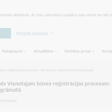
iešamās sīkdatnes. Ar Jūsu piekrišanu papildus šajā vietnē var tikt i
Pārvaldīt sīkdatnes
Pakalpojumi
Aktualitātes
Darbības jomas
Konta
ūves reģistrācijas procesam: 192 ieceres reģistrētas Zemesgrāmatā
ds Vienotajam būves reģistrācijas procesam: 
grāmatā
ņot tekstu