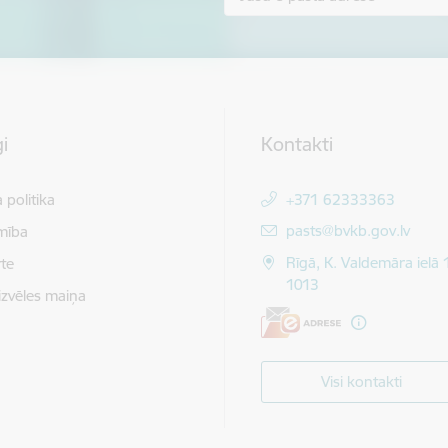
i
Kontakti
 politika
+371 62333363
E-pasts:
pasts@bvkb.gov.lv
mība
Rīgā, K. Valdemāra ielā 
te
1013
izvēles maiņa
Visi kontakti