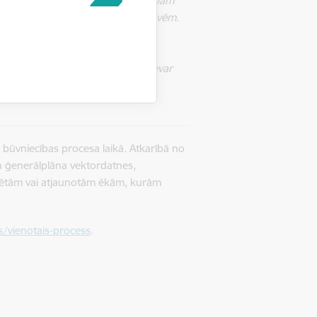
ežāk tie saistīti ar datu neatbilstībām
kiem vai Kadastrā nereģistrētām būvēm.
as regulējumu un pieļāvuši kļūdas
bilstošus būves parametrus,
s arī situācijas, kuras sistēma nevar
m
,”
norāda
Būvniecības valsts
 būvniecības procesa laikā. Atkarībā no
n ģenerālplāna vektordatnes,
ūvētām vai atjaunotām ēkām, kurām
es/vienotais-process
.