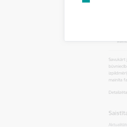
“
Iegū
valst
Tāpat
būvn
būvni
autom
kont
Savukārt 
būvniecīb
izpildmēr
mainīta fa
Detalizēt
Saistī
Aktualitāt