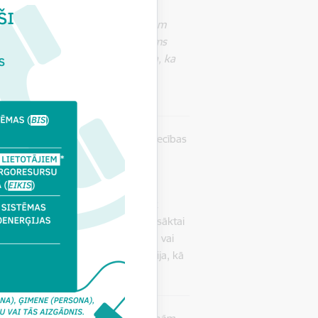
āku un mūsdienīgāku būvniecības
 cilvēkiem nav jāstaigā pa vairākām
tīvāki ir procesi, jo ātrāk iespējams
mo sešu mēnešu pieredze apliecina, ka
zmantot pilnīgi visām būvniecības
ķirīgs atkarībā no konkrētās būvniecības
nieguma līdz būves reģistrācijai
a ilgums šobrīd ir 37 dienas.
piemērošanai ir tas, ka būve tiek
istrācijas procesu jau iepriekš uzsāktai
papildina būvprojekts ar stāvplānu vai
vektordatnes un ēkas fotofiksācija, kā
rāmatā.