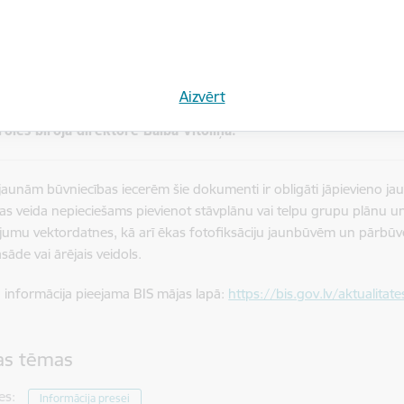
tā pieredze ļāvusi identificēt biežāk sastopamos izaicinājumus. Visbi
s informācijas sistēmās, piemēram, neprecīzi reģistrētiem īpašnie
 praksē novērots, ka daļa klientu nav pilnībā pārzinājuši būvniecīb
iecības ieceres dokumentu sagatavošanā, piemēram, norādot neat
ecības veidu vai īpašnieku informāciju. Atsevišķos gadījumos radušā
Aizvērt
ātiski identificēt, jo tās nav nosakāmas pēc strukturētajiem datie
roles biroja direktore Baiba Vītoliņa.
jaunām būvniecības iecerēm šie dokumenti ir obligāti jāpievieno jau
as veida nepieciešams pievienot stāvplānu vai telpu grupu plānu u
ījumu vektordatnes, kā arī ēkas fotofiksāciju jaunbūvēm un pārb
sāde vai ārējais veidols.
a informācija pieejama BIS mājas lapā:
https://bis.gov.lv/aktualitat
tas tēmas
es:
Informācija presei