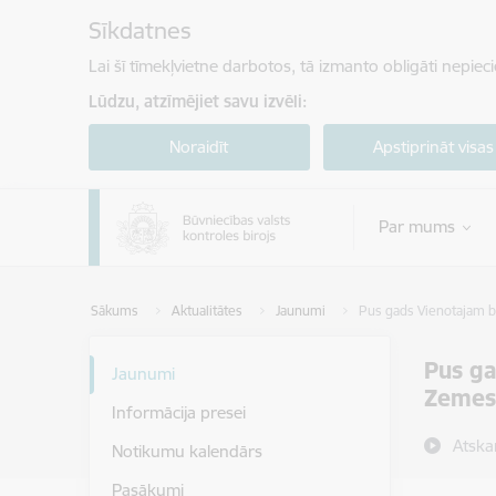
Pāriet uz lapas saturu
Sīkdatnes
Lai šī tīmekļvietne darbotos, tā izmanto obligāti nepiec
Lūdzu, atzīmējiet savu izvēli:
Noraidīt
Apstiprināt visas
Par mums
Sākums
Aktualitātes
Jaunumi
Pus gads Vienotajam b
Pus ga
Jaunumi
Zemes
Informācija presei
Atska
Notikumu kalendārs
Pasākumi