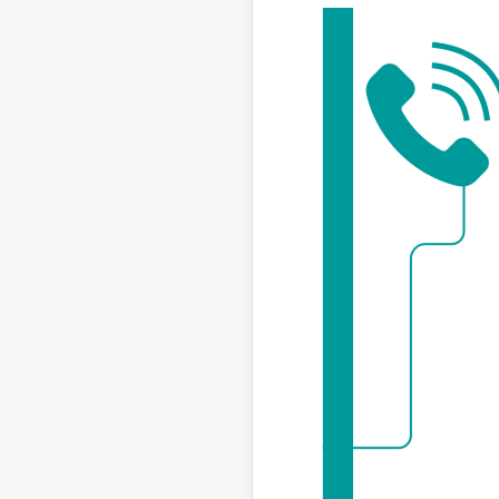
“
Vien
proce
iestā
īsten
virzi
iece
Pirmajos 
ieceres u
noslēdzie
Viens no 
būvēta uz
būvniecīb
telpu gru
arī jāvei