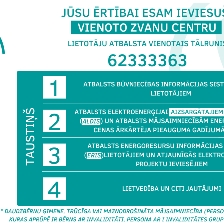
otais būves reģistrācijas process ir solis ceļā uz vienkāršāku, ātr
su. Mūsu mērķis ir mazināt administratīvo slogu un nodrošināt, ka
dēm, lai pabeigtu vienu būvniecības projektu. Jo vienkāršāki un efek
ot ieceres, attīstīt īpašumus un veicināt ekonomisko izaugsmi. Pir
ens ir pareizs, un mēs turpināsim paplašināt sistēmu, lai to varētu i
rēm
,”
uzsver
ekonomikas ministrs Viktors Valainis.
sešos mēnešos Vienotā būvju reģistrācijas procesa ilgums bijis atš
n tās sarežģītības. Ātrākais process no būvniecības pabeigšanas ies
s piecu dienu laikā, savukārt ilgākais ilga 141 dienu. Vidējais proces
galvenajiem priekšnoteikumiem Vienotā būves reģistrācijas procesa 
 sev piederošas zemes. Tiem, kuri vēlas pāriet uz Vienoto būves reģ
as iecerei, BIS jābūt norādītai informācijai par ēkas īpašniekiem, jā
pu plānu un ģenerālplāna vektordatnēm, jāpievieno izpildmērījumu 
c vienotā maksājuma apmaksa par reģistrāciju Kadastrā un Zemesg