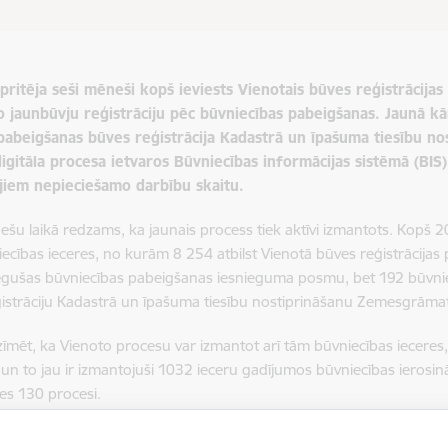
 apritēja seši mēneši kopš ieviests Vienotais būves reģistrācija
o jaunbūvju reģistrāciju pēc būvniecības pabeigšanas. Jaunā kā
pabeigšanas būves reģistrācija Kadastrā un īpašuma tiesību n
igitāla procesa ietvaros Būvniecības informācijas sistēmā (BIS
ājiem nepieciešamo darbību skaitu.
šu laikā redzams, ka jaunais process tiek aktīvi izmantots. Kopš 2
ecības ieceres, no kurām 8 254 atbilst Vienotā būves reģistrācija
egušas būvniecības pabeigšanas iesnieguma posmu, bet 192 būvniec
istrāciju Kadastrā un īpašuma tiesību nostiprināšanu Zemesgrāma
tzīmēt, ka Vienoto procesu var izmantot arī tām būvniecības iecere
 un to jau ir izmantojuši 1032 ieceru gadījumos būvniecības ierosin
es 130 procesi.