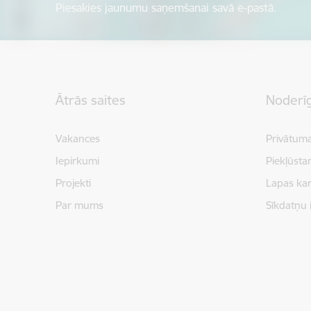
Piesakies jaunumu saņemšanai savā e-pastā.
Kājene
Ātrās saites
Noderīg
Vakances
Privātuma
Iepirkumi
Piekļūsta
Projekti
Lapas kar
Par mums
Sīkdatņu 