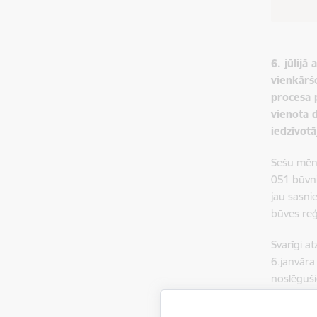
6. jūlijā
vienkārš
procesa 
vienota d
iedzīvot
Sešu mēne
051 būvni
jau sasni
būves reģ
Svarīgi a
6.janvāra
noslēguši