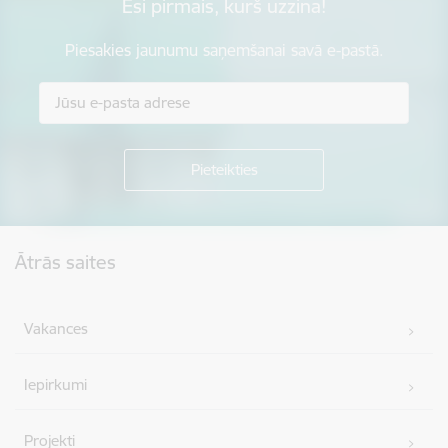
Esi pirmais, kurš uzzina!
Piesakies jaunumu saņemšanai savā e-pastā.
Kājene
Ātrās saites
Vakances
Iepirkumi
Projekti