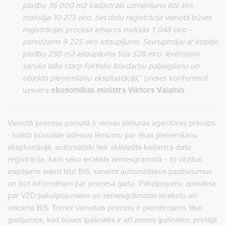
platību 36 000 m2 kadastrālā uzmērīšana līdz šim
maksāja 10 273 eiro, bet datu reģistrācija vienotā būves
reģistrācijas procesa ietvaros maksās 1 048 eiro –
paredzams 9 225 eiro ietaupījums. Savrupmājai ar kopējo
platību 250 m2 ietaupījums būs 528 eiro. Ievērojami
saruks laiks starp faktisko būvdarbu pabeigšanu un
objekta pieņemšanu ekspluatācijā
,” preses konferencē
uzsvēra
ekonomikas ministrs Viktors Valainis
.
Vienotā procesa pamatā ir vienas pieturas aģentūras princips
- kolīdz būvvalde izdevusi lēmumu par ēkas pieņemšanu
ekspluatācijā, automātiski tiek aktivizēta kadastra datu
reģistrācija, kam seko ieraksts zemesgrāmatā – to virzībai
iespējams sekot līdzi BIS, saņemt automātiskus paziņojumus
un būt informētam par procesa gaitu. Pakalpojumu apmaksa
par VZD pakalpojumiem un zemesgrāmatas ierakstu arī
veicama BIS. Tomēr vienotais process ir piemērojams tikai
gadījumos, kad būves īpašnieks ir arī zemes īpašnieks; pretējā