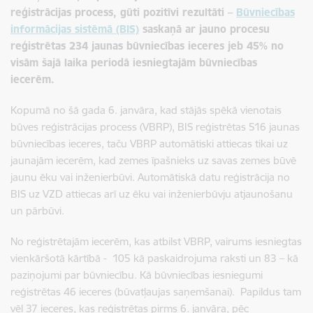
reģistrācijas process, gūti pozitīvi rezultāti –
Būvniecības
informācijas sistēmā (BIS)
saskaņā ar jauno procesu
reģistrētas 234 jaunas būvniecības ieceres jeb 45% no
visām šajā laika periodā iesniegtajām būvniecības
iecerēm.
Kopumā no šā gada 6. janvāra, kad stājās spēkā vienotais
būves reģistrācijas process (VBRP), BIS reģistrētas 516 jaunas
būvniecības ieceres, taču VBRP automātiski attiecas tikai uz
jaunajām iecerēm, kad zemes īpašnieks uz savas zemes būvē
jaunu ēku vai inženierbūvi. Automātiskā datu reģistrācija no
BIS uz VZD attiecas arī uz ēku vai inženierbūvju atjaunošanu
un pārbūvi.
No reģistrētajām iecerēm, kas atbilst VBRP, vairums iesniegtas
vienkāršotā kārtībā - 105 kā paskaidrojuma raksti un 83 – kā
paziņojumi par būvniecību. Kā būvniecības iesniegumi
reģistrētas 46 ieceres (būvatļaujas saņemšanai). Papildus tam
vēl 37 ieceres, kas reģistrētas pirms 6. janvāra, pēc