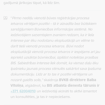
gadījumā jārīkojas tāpat, kā līdz šim.
“
Pirmo nedēļu vienotā būves reģistrācijas procesa
ietvaros vērtējam pozitīvi – tā ir aizvadīta bez būtiskiem
sarežģījumiem Būvniecības informācijas sistēmā. No
iedzīvotājiem saņemtajiem zvaniem redzam, ka ir liela
interese par ēku nodošanu ekspluatācijā un vēlme to
darīt tieši vienotā procesa ietvaros. Būvi nodot
ekspluatācijā vienotā procesa ietvaros ir iespējams arī jau
iepriekš uzsāktai būvniecībai, izpildot noteiktas prasības
BIS. Sabiedrības interese liek domāt, ka vismaz daļu ēku
īpašnieku jaunais process stimulēs sakārtot sava īpašuma
dokumentāciju. Līdz ar to tas ir pozitīvi vērtējams un
nozarē gaidīts solis,”
skaidroja
BVKB direktore Baiba
Vītoliņa
, atgādinot, ka
BIS atbalsta dienesta tālrunis ir
+371 62004010
un iedzīvotāji aicināti to aktīvi izmantot
un konsultēties, ja tas ir nepieciešams.