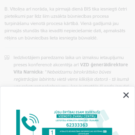
B. Vītoliņa arī norāda, ka pirmajā dienā BIS tika iesniegti četri
pieteikumi par līdz šim uzsākta būvniecības procesa
turpināšanu vienotā procesa kārtībā. Vienā gadījumā jau
pirmajās stundās tika ievadīti nepieciešamie dati, apmaksāts
rēķins un būvniecības lieta iesniegta būvvaldē
.
Iedzīvotājiem paredzamo laika un izmaksu ietaupījumu
preses konferencē akcentēja arī
VZD ģenerāldirektore
Vita Narnicka
: “
Nebeidzamu birokrātisko būves
reģistrācijas labirintu vietā viens klikšķis datorā - tā īsumā
var raksturot pakalpojumu, kas ir startējis šī gada janvārī.
Izprotot, ka tieši birokrātisko prasību izpilde gan
iedzīvotājiem, gan uzņēmumiem prasa pamatīgus
finansiālos un laika resursus, Valsts zemes dienests,
Ekonomikas ministrija, Tieslietu ministrija, Būvniecības
valsts kontroles birojs un zemesgrāmata ievieš vienoto
būvju reģistrācijas procesu. Lai paziņotu valstij par vēlmi