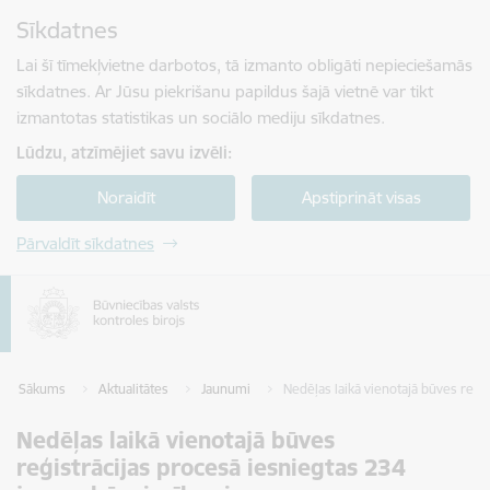
Pāriet uz lapas saturu
Sīkdatnes
Spied
lai meklētu
Enter
Lai šī tīmekļvietne darbotos, tā izmanto obligāti nepieciešamās
sīkdatnes. Ar Jūsu piekrišanu papildus šajā vietnē var tikt
izmantotas statistikas un sociālo mediju sīkdatnes.
Lūdzu, atzīmējiet savu izvēli:
Noraidīt
Apstiprināt visas
Pārvaldīt sīkdatnes
Sākums
Aktualitātes
Jaunumi
Nedēļas laikā vienotajā būves reģi
Nedēļas laikā vienotajā būves
reģistrācijas procesā iesniegtas 234