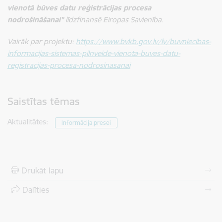
vienotā būves datu reģistrācijas procesa
nodrošināšanai”
līdzfinansē Eiropas Savienība.
Vairāk par projektu:
https://www.bvkb.gov.lv/lv/buvniecibas-
informacijas-sistemas-pilnveide-vienota-buves-datu-
registracijas-procesa-nodrosinasanai
Saistītas tēmas
Aktualitātes:
Informācija presei
Drukāt lapu
Dalīties