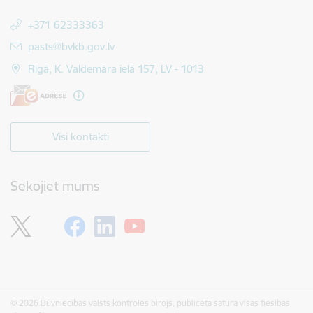
+371 62333363
E-pasts:
pasts@bvkb.gov.lv
Rīgā, K. Valdemāra ielā 157, LV - 1013
Visi kontakti
Sekojiet mums
© 2026 Būvniecības valsts kontroles birojs, publicētā satura visas tiesības