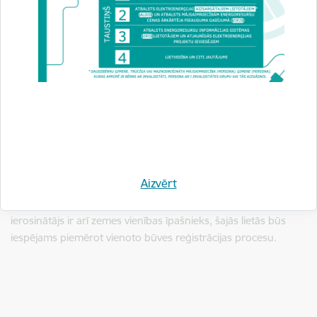
uzsākt būvniecību, attīstītājam jāsāk ar to, ka Būvniecības
informācijas sistēmā jāpiesakās būvniecības uzsākšanai.
To izdarot, klients būs vienlaikus piekritis tam, ka,
noslēdzoties attiecīgā būvniecības projekta realizācijai,
iedarbināsies digitāls process visu nepieciešamo
birokrātisko darbību veikšanai līdz pat objekta
ierakstīšanai zemesgrāmatā
.”
Vienotais būves reģistrācijas process ir pēdējo gadu būtiskākā
reforma būvniecībā. Kopš 2020.gada ir uzsākta, bet nav
Aizvērt
pabeigta vairāk nekā 32 tūkstošu dažādu jaunu ēku
būvniecība. Ņemot vērā, ka vairumā gadījumu būvniecības
ierosinātājs ir arī zemes vienības īpašnieks, šajās lietās būs
iespējams piemērot vienoto būves reģistrācijas procesu.