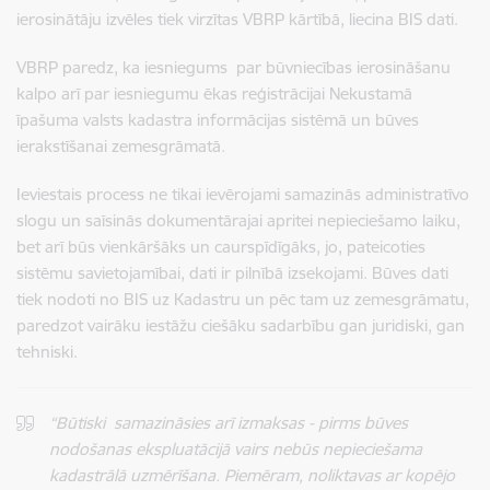
ierosinātāju izvēles tiek virzītas VBRP kārtībā, liecina BIS dati.
VBRP paredz, ka iesniegums par būvniecības ierosināšanu
kalpo arī par iesniegumu ēkas reģistrācijai Nekustamā
īpašuma valsts kadastra informācijas sistēmā un būves
ierakstīšanai zemesgrāmatā.
Ieviestais process ne tikai ievērojami samazinās administratīvo
slogu un saīsinās dokumentārajai apritei nepieciešamo laiku,
bet arī būs vienkāršāks un caurspīdīgāks, jo, pateicoties
sistēmu savietojamībai, dati ir pilnībā izsekojami. Būves dati
tiek nodoti no BIS uz Kadastru un pēc tam uz zemesgrāmatu,
paredzot vairāku iestāžu ciešāku sadarbību gan juridiski, gan
tehniski.
“Būtiski samazināsies arī izmaksas - pirms būves
nodošanas ekspluatācijā vairs nebūs nepieciešama
kadastrālā uzmērīšana. Piemēram, noliktavas ar kopējo