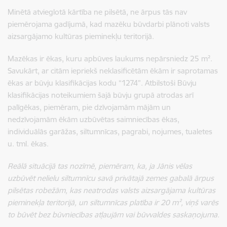
Minētā atvieglotā kārtība ne pilsētā, ne ārpus tās nav
piemērojama gadījumā, kad mazēku būvdarbi plānoti valsts
aizsargājamo kultūras pieminekļu teritorijā.
Mazēkas ir ēkas, kuru apbūves laukums nepārsniedz 25 m².
Savukārt, ar citām iepriekš neklasificētām ēkām ir saprotamas
ēkas ar būvju klasifikācijas kodu “1274”. Atbilstoši Būvju
klasifikācijas noteikumiem šajā būvju grupā atrodas arī
palīgēkas, piemēram, pie dzīvojamām mājām un
nedzīvojamām ēkām uzbūvētas saimniecības ēkas,
individuālās garāžas, siltumnīcas, pagrabi, nojumes, tualetes
u. tml. ēkas.
Reālā situācijā tas nozīmē, piemēram, ka, ja Jānis vēlas
uzbūvēt nelielu siltumnīcu savā privātajā zemes gabalā ārpus
pilsētas robežām, kas neatrodas valsts aizsargājama kultūras
pieminekļa teritorijā, un siltumnīcas platība ir 20 m², viņš varēs
to būvēt bez būvniecības atļaujām vai būvvaldes saskaņojuma.