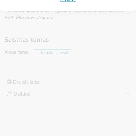
* Ministru kabineta 2014. gada 2. septembra noteikumi Nr.
529 "Ēku būvnoteikumi".
Saistītas tēmas
Aktualitātes:
Informācija presei
Drukāt lapu
Dalīties