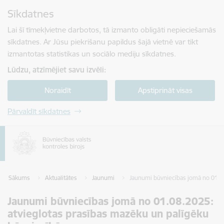
Pāriet uz lapas saturu
Sīkdatnes
Spied
lai meklētu
Enter
Lai šī tīmekļvietne darbotos, tā izmanto obligāti nepieciešamās
sīkdatnes. Ar Jūsu piekrišanu papildus šajā vietnē var tikt
izmantotas statistikas un sociālo mediju sīkdatnes.
Lūdzu, atzīmējiet savu izvēli:
Noraidīt
Apstiprināt visas
Pārvaldīt sīkdatnes
Sākums
Aktualitātes
Jaunumi
Jaunumi būvniecības jomā no 01.08
Jaunumi būvniecības jomā no 01.08.2025:
atvieglotas prasības mazēku un palīgēku