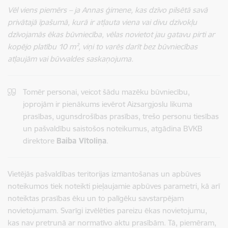
Vēl viens piemērs – ja Annas ģimene, kas dzīvo pilsētā savā
privātajā īpašumā, kurā ir atļauta viena vai divu dzīvokļu
dzīvojamās ēkas būvniecība, vēlas novietot jau gatavu pirti ar
kopējo platību 10 m², viņi to varēs darīt bez būvniecības
atļaujām vai būvvaldes saskaņojuma.
Tomēr personai, veicot šādu mazēku būvniecību,
joprojām ir pienākums ievērot Aizsargjoslu likuma
prasības, ugunsdrošības prasības, trešo personu tiesības
un pašvaldību saistošos noteikumus, atgādina BVKB
direktore
Baiba Vītoliņa
.
Vietējās pašvaldības teritorijas izmantošanas un apbūves
noteikumos tiek noteikti pieļaujamie apbūves parametri, kā arī
noteiktas prasības ēku un to palīgēku savstarpējam
novietojumam. Svarīgi izvēlēties pareizu ēkas novietojumu,
kas nav pretrunā ar normatīvo aktu prasībām. Tā, piemēram,