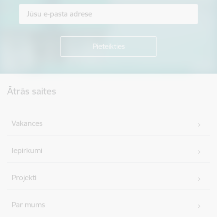
Kājene
Ātrās saites
Vakances
Iepirkumi
Projekti
Par mums