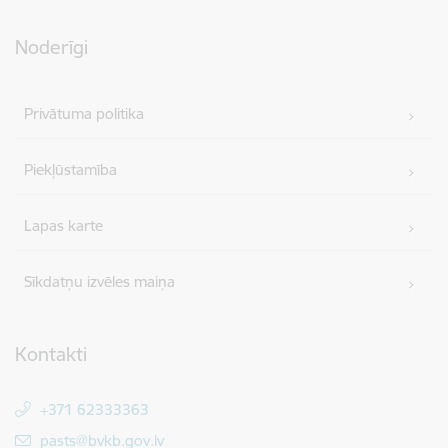
Noderīgi
Privātuma politika
Piekļūstamība
Lapas karte
Sīkdatņu izvēles maiņa
Kontakti
+371 62333363
E-pasts:
pasts@bvkb.gov.lv