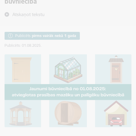
būvniecībā
Atskaņot tekstu
Publicēts
pirms vairāk nekā 1 gada
Publicēts: 01.08.2025.