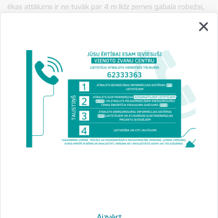
ēkas attālums ir ne tuvāk par 4 m līdz zemes gabala robežai,
izņemot, ja saņemts blakus esošās zemes gabala īpašnieka
saskaņojums, arī ēkas būvniecība aizsargjoslā ir skaņojama ar
objekta īpašnieku, kuram noteikta aizsargjosla. Ir iespējami
ierobežojumi palīgēku novietojumam zemesgabala
priekšpagalmā utml.
BVKB aicina atcerēties – ņemot vērā to, ka turpmāk mazēkas
un palīgēkas varēs būvēt bez būvniecības ieceres
dokumentiem, tās netiks reģistrētas Nekustamā īpašuma
valsts kadastra informācijas sistēmā un neierakstīs
zemesgrāmatā. Tomēr, ja persona vēlas, lai mazēka tiktu
reģistrēta kadastra datos un zemesgrāmatā, Būvniecības
informācijas sistēmā būs jāiesniedz paziņojums par
būvniecību.
Tāpat atgādinām, ka iedzīvotāji konsultācijas par mazēku un
palīgēku būvniecību, administratīvās teritorijas ierobežojumu
ievērošanu var saņemt attiecīgās pašvaldības būvvaldē.
Aizvērt