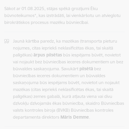
Sākot ar 01.08.2025, stājas spēkā grozījumi Ēku
būvnoteikumos*, kas izstrādāti, lai vienkāršotu un atvieglotu
birokrātiskos procesus mazēku būvniecībai.
Jaunā kārtība paredz, ka mazēkas (transporta pieturu
nojumes, citas iepriekš neklasificētas ēkas, tai skaitā
palīgēkas)
ārpus pilsētas
būs iespējams būvēt, novietot
vai nojaukt bez būvniecības ieceres dokumentiem un bez
būvvaldes saskaņojuma. Savukārt
pilsētā
bez
būvniecības ieceres dokumentiem un būvvaldes
saskaņojuma būs iespējams būvēt, novietot un nojaukt
mazēkas (citas iepriekš neklasificētas ēkas, tai skaitā
palīgēkas) zemes gabalā, kurā atļauta viena vai divu
dzīvokļu dzīvojamās ēkas būvniecība, skaidro Būvniecības
valsts kontroles biroja (BVKB) Būvniecības kontroles
departamenta direktors
Māris Demme
.