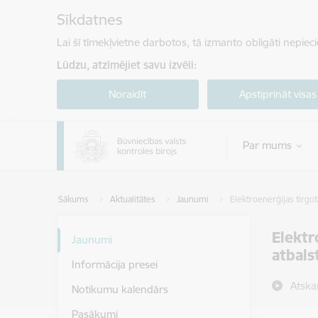
Pāriet uz lapas saturu
Sīkdatnes
Lai šī tīmekļvietne darbotos, tā izmanto obligāti nepiec
Lūdzu, atzīmējiet savu izvēli:
Noraidīt
Apstiprināt visas
Par mums
Sākums
Aktualitātes
Jaunumi
Elektroenerģijas tirgot
Elektr
Jaunumi
atbal
Informācija presei
Atska
Notikumu kalendārs
Pasākumi