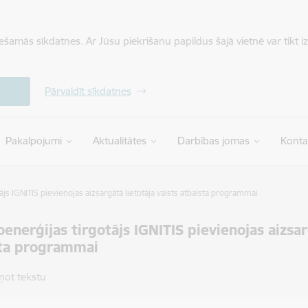
iešamās sīkdatnes. Ar Jūsu piekrišanu papildus šajā vietnē var tikt i
Pārvaldīt sīkdatnes
Pakalpojumi
Aktualitātes
Darbības jomas
Konta
ājs IGNITIS pievienojas aizsargātā lietotāja valsts atbalsta programmai
oenerģijas tirgotājs IGNITIS pievienojas aizsar
sta programmai
ņot tekstu