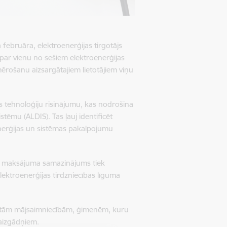
 februāra, elektroenerģijas tirgotājs
t par vienu no sešiem elektroenerģijas
emērošanu aizsargātajiem lietotājiem viņu
jas tehnoloģiju risinājumu, kas nodrošina
tēmu (ALDIS). Tas ļauj identificēt
nerģijas un sistēmas pakalpojumu
uss, maksājuma samazinājums tiek
lektroenerģijas tirdzniecības līguma
ātām mājsaimniecībām, ģimenēm, kuru
o aizgādņiem.