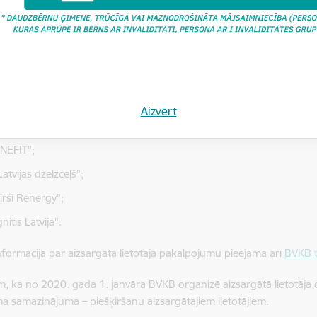
bērnu ģimenei –
25 euro
.
ā lietotāja tirdzniecības pakalpojumu ir pienākums nodrošināt elekt
kā 10 000 mājsaimniecību. Šobrīd pakalpojuma nodrošināšanā ir iesais
ot maksājuma samazinājumu klientu rēķinos:
atvenergo” (Elektrum);
Aizvērt
et”;
ENEFIT”;
atvijas dzelzceļš”;
irši Renergy”;
gnitis Latvija”.
nformācija par aizsargātā lietotāja pakalpojumu pieejama arī
BVKB t
, ka no 2020. gada 1. janvāra BVKB organizē aizsargātā lietotāja d
 samazinājuma – piešķiršanu aizsargātajiem lietotājiem.