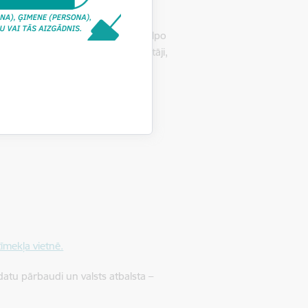
roenerģijas tirgotājiem, kuri apkalpo
tīti šādi elektroenerģijas tirgotāji,
īmekļa vietnē.
atu pārbaudi un valsts atbalsta –