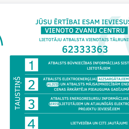
ju par piešķirto aizsargātā lietotāja statusu un elektroenerģijas l
ums, iedzīvotāji var noskaidrot valsts pārvaldes pakalpojumu port
jumu
“
Elektroenerģijas atvieglojuma nodrošināšana aizsargātaji
nformāciju par aizsargātā lietotāja atbalsta nosacījumiem iespēja
 tālruni
+371 62333363
, izvēloties taustiņu 2, vai rakstot uz aizsar
tema@bvkb.gov.lv
o lietotāju tirdzniecības pakalpojumu regulē 2021. gada 1. jūnija M
tā lietotāja tirdzniecības pakalpojuma noteikumi”. Pakalpojums ti
umu elektroenerģijas un sistēmas pakalpojumu rēķina summai, neie
a samazinājums tiek piemērots šādā apmērā:
gai vai maznodrošinātai mājsaimniecībai (personai) –
20 euro
;
i (personai), kuras aprūpē ir bērns ar invaliditāti –
20 euro
;
ai ar I invaliditātes grupu vai tās aizgādnim –
20 euro
;