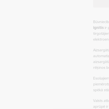
Būvniecīb
Ignitis
ir 
tirgotāji
elektroen
Aizsargāt
automatiz
aizsargāt
rēķinos b
Esošajiem
piemērots
spēkā stā
Valsts a
aprūpē ir 