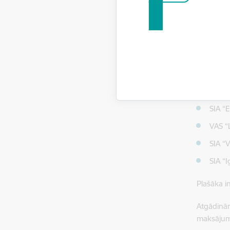
daudz
Aizsargāt
vairāk ne
nodrošin
AS “L
SIA “T
SIA “
VAS “L
SIA “V
SIA “I
Plašāka i
Atgādinām
maksājuma