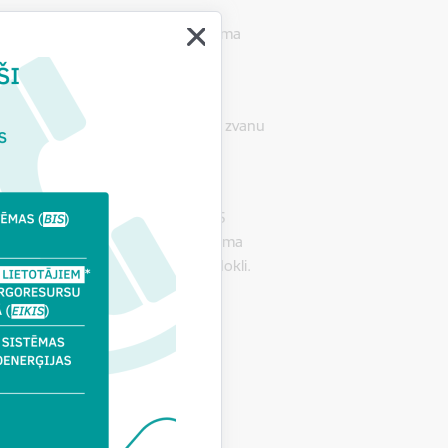
īgumu, uz kuru attiecināms maksājuma
ālā
www.latvija.lv
, izmantojot e-
em lietotājiem”
.
ms saņemt, zvanot uz BVKB Vienoto zvanu
gātā lietotāja atbalsta e-pastu
inistru kabineta noteikumi Nr. 345
ek nodrošināts, piemērojot maksājuma
kļaujot pievienotās vērtības nodokli.