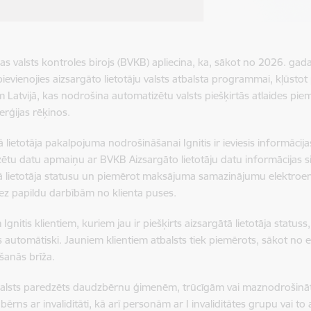
as valsts kontroles birojs (BVKB) apliecina, ka, sākot no 2026. gada
pievienojies aizsargāto lietotāju valsts atbalsta programmai, kļūsto
em Latvijā, kas nodrošina automatizētu valsts piešķirtās atlaides pi
erģijas rēķinos.
ā lietotāja pakalpojuma nodrošināšanai Ignitis ir ieviesis informāci
ētu datu apmaiņu ar BVKB Aizsargāto lietotāju datu informācijas sis
ā lietotāja statusu un piemērot maksājuma samazinājumu elektroe
ez papildu darbībām no klienta puses.
 Ignitis klientiem, kuriem jau ir piešķirts aizsargātā lietotāja stat
 automātiski. Jauniem klientiem atbalsts tiek piemērots, sākot no e
šanās brīža.
tbalsts paredzēts daudzbērnu ģimenēm, trūcīgām vai maznodrošin
bērns ar invaliditāti, kā arī personām ar I invaliditātes grupu vai t