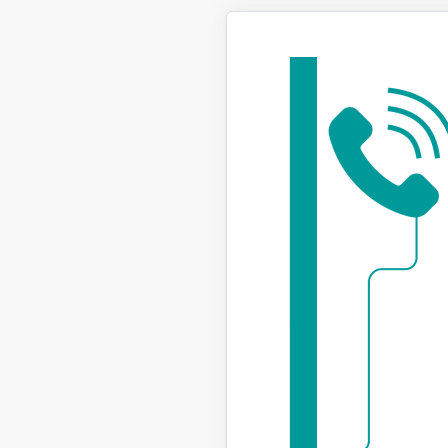
Informāci
samazināj
pakalpo
Papildu i
centru pa
aldis.sis
Aizsargāt
“Aizsargā
samazināj
Maksājum
trūcī
ģimene
person