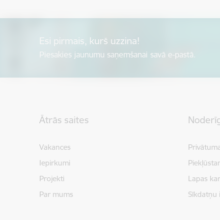
Esi pirmais, kurš uzzina!
Piesakies jaunumu saņemšanai savā e-pastā.
Kājene
Ātrās saites
Noderīg
Vakances
Privātuma
Iepirkumi
Piekļūsta
Projekti
Lapas kar
Par mums
Sīkdatņu 