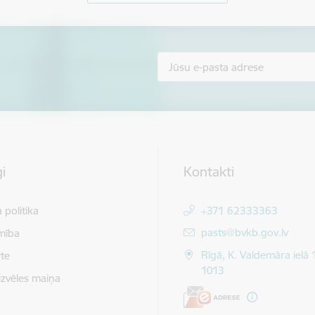
i
Kontakti
 politika
+371 62333363
E-pasts:
pasts@bvkb.gov.lv
mība
Rīgā, K. Valdemāra ielā 
te
1013
izvēles maiņa