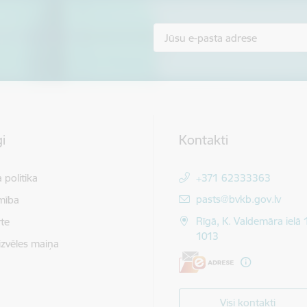
i
Kontakti
 politika
+371 62333363
E-pasts:
pasts@bvkb.gov.lv
mība
Rīgā, K. Valdemāra ielā 
te
1013
izvēles maiņa
Visi kontakti