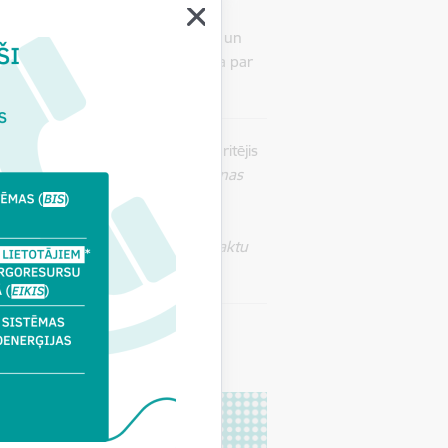
ta vizītes laikā. Ēkā ierīkotas
vakuācijas ceļi ir skaidri marķēti un
tota visa nepieciešamā informācija par
mšanas ekspluatācijā process noritējis
ju un būvnieku projekta īstenošanas
ves lielo nozīmi cilvēkiem ar
ciešamie precizējumi tika veikti
ānotajā laikā, ievērojot normatīvo aktu
pieejamības standartus.”
rošai un normatīvajām prasībām
s procesa pabeigšanu.