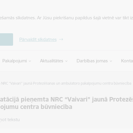
iešamās sīkdatnes. Ar Jūsu piekrišanu papildus šajā vietnē var tikt i
Pārvaldīt sīkdatnes
Pakalpojumi
Aktualitātes
Darbības jomas
Konta
a NRC “Vaivari” jaunā Protezēšanas un ambulatoro pakalpojumu centra būvniecība
atācijā pieņemta NRC “Vaivari” jaunā Protez
ojumu centra būvniecība
ņot tekstu