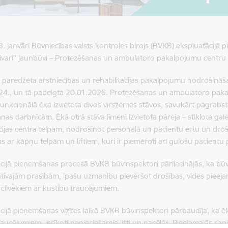
8. janvārī Būvniecības valsts kontroles birojs (BVKB) ekspluatācijā p
ivari” jaunbūvi – Protezēšanas un ambulatoro pakalpojumu centru a
paredzēta ārstniecības un rehabilitācijas pakalpojumu nodrošināš
4., un tā pabeigta 20.01.2026. Protezēšanas un ambulatoro pakal
funkcionālā ēka izvietota divos virszemes stāvos, savukārt pagrab
nas darbnīcām. Ēkā otrā stāva līmenī izvietota pāreja – stiklota gale
ācijas centra telpām, nodrošinot personāla un pacientu ērtu un dro
jas ar kāpņu telpām un liftiem, kuri ir piemēroti arī gulošu pacientu 
cijā pieņemšanas procesā BVKB būvinspektori pārliecinājās, ka bū
īvajām prasībām, īpašu uzmanību pievēršot drošības, vides pieeja
ai cilvēkiem ar kustību traucējumiem.
cijā pieņemšanas vizītes laikā BVKB būvinspektori pārbaudīja, ka ēk
aucējumiem, ierīkoti nepieciešamie lifti un pacēlāji. Pieejamajās sani