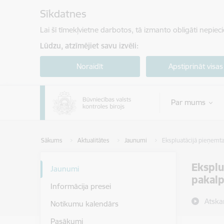
Pāriet uz lapas saturu
Sīkdatnes
Lai šī tīmekļvietne darbotos, tā izmanto obligāti nepiec
Lūdzu, atzīmējiet savu izvēli:
Noraidīt
Apstiprināt visas
Par mums
Sākums
Aktualitātes
Jaunumi
Ekspluatācijā pieņemt
Eksplu
Jaunumi
pakalp
Informācija presei
Atska
Notikumu kalendārs
Pasākumi