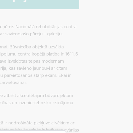
ieņēmis Nacionālā rehabilitācijas centra
r savienojošo pāreju – galeriju.
anai. Būvniecība objektā uzsākta
pojumu centra kopējā platība ir 1611,6
stāvā izveidotas telpas modernām
rija, kas savieno jaunbūvi ar citām
šu pārvietošanos starp ēkām. Ēkai ir
pārvietošanai.
ve atbilst akceptētajam būvprojektam
mības un inženiertehnisko risinājumu
ā ir nodrošināta piekļuve cilvēkiem ar
tārtehniskajās telpās ir ierīkotas avārijas