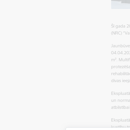
Šī gada 2
(NRC) “Va
Jaunbūve 
04.04.202
m². Multi
protezēša
rehabilit
divas iee
Ekspluatā
un normat
atbilstīb
Ekspluatā
kustību tr