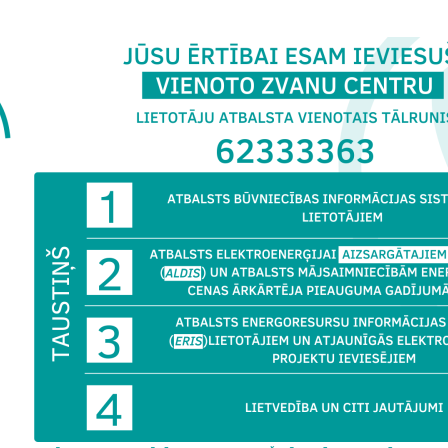
 sistēmas personām ar kustību traucējumiem, kuru darbība pārbaudī
jām prasībām atbilstošas margas, slīpumi un durvju ailes, savukārt e
ar nepieciešamajām norādēm, tostarp Braila rakstā. Tāpat ēkā izvie
ehnisko sistēmu darbību un to shēmām.
 direktore
Baiba Vītoliņa
uzsver, ka projekta īstenošanas un pieņe
truktīvā un profesionālā gaisotnē:
“Sadarbība starp BVKB, pasūtītā
 bijusi profesionāla un uz sadarbību vērsta, visām pusēm izprotot bū
ionāliem traucējumiem. Visi darbi, BVKB sniegtie ieteikumi un nepie
tīvi, kas ļāva nodrošināt, ka objekts tiek pieņemts ekspluatācijā pl
bas, kā arī rehabilitācijas iestādēm noteiktos augstos drošības un 
da, ka objekta pieņemšana ekspluatācijā apliecina tā gatavību d
i lietošanai un ir pēdējais oficiālais solis, kas apliecina būvniecība