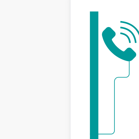
izsaukuma
normatīva
apzīmēti 
inženiert
BVKB
kons
laikā
funkc
opera
prasī
BVKB norā
atbilstoša