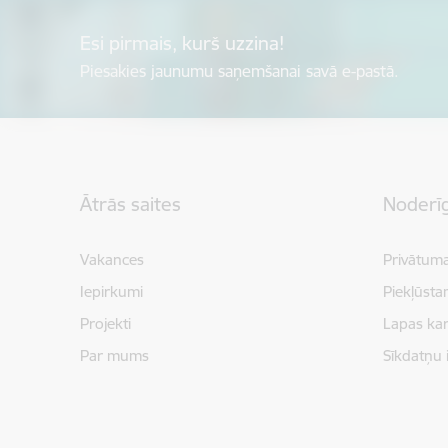
Esi pirmais, kurš uzzina!
Piesakies jaunumu saņemšanai savā e-pastā.
Kājene
Ātrās saites
Noderīg
Vakances
Privātuma
Iepirkumi
Piekļūsta
Projekti
Lapas kar
Par mums
Sīkdatņu 