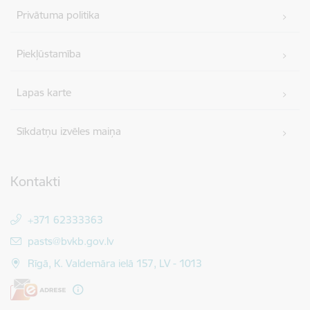
Privātuma politika
Piekļūstamība
Lapas karte
Sīkdatņu izvēles maiņa
Kontakti
+371 62333363
E-pasts:
pasts@bvkb.gov.lv
Rīgā, K. Valdemāra ielā 157, LV - 1013