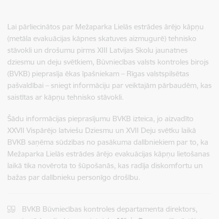
Lai pārliecinātos par Mežaparka Lielās estrādes ārējo kāpņu
(metāla evakuācijas kāpnes skatuves aizmugurē) tehnisko
stāvokli un drošumu pirms XIII Latvijas Skolu jaunatnes
dziesmu un deju svētkiem, Būvniecības valsts kontroles birojs
(BVKB) pieprasīja ēkas īpašniekam – Rīgas valstspilsētas
pašvaldībai – sniegt informāciju par veiktajām pārbaudēm, kas
saistītas ar kāpņu tehnisko stāvokli.
Šādu informācijas pieprasījumu BVKB izteica, jo aizvadīto
XXVII Vispārējo latviešu Dziesmu un XVII Deju svētku laikā
BVKB saņēma sūdzības no pasākuma dalībniekiem par to, ka
Mežaparka Lielās estrādes ārējo evakuācijas kāpņu lietošanas
laikā tika novērota to šūpošanās, kas radīja diskomfortu un
bažas par dalībnieku personīgo drošību.
BVKB Būvniecības kontroles departamenta direktors,