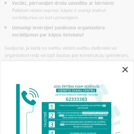
Vecāki, pārrunājiet drošu uzvedību ar bērniem!
Palīdziet viņiem saprast, kāpēc ir svarīgi ievērot
norādījumus un būt uzmanīgiem.
Uzmanīgi ievērojiet pasākuma organizatora
norādījumus par kāpņu lietošanu!
Gadījumā, ja kādā no svētku vietām svētku dalībnieki vai
organizatori redz vai izjūt šaubas par konstrukciju (piemēram,
kāpnes, tribīnes) vai pasākumu telpu drošību, aicinām vērsties
pie ēkas īpašnieka un sazināties ar BVKB.
BVKB atgādina, ka drošība ir kopīga atbildība – to nodrošina
ne tikai būves tehniskais stāvoklis, bet arī cilvēku atbildīga
rīcība. Aicinām dalībniekus un svētku viesus būt apzinīgiem un
palīdzēt veidot drošu un svētku sajūtām bagātu vidi visiem!
Foto īpašnieks: estrade.riga.lv