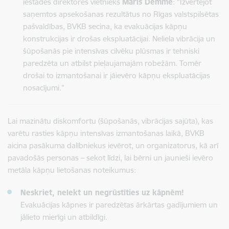
iestādes direktores vietnieks
Māris Demme
: “Izvērtējot
saņemtos apsekošanas rezultātus no Rīgas valstspilsētas
pašvaldības, BVKB secina, ka evakuācijas kāpņu
konstrukcijas ir drošas ekspluatācijai. Neliela vibrācija un
šūpošanās pie intensīvas cilvēku plūsmas ir tehniski
paredzēta un atbilst pieļaujamajām robežām. Tomēr
drošai to izmantošanai ir jāievēro kāpņu ekspluatācijas
nosacījumi.”
Lai mazinātu diskomfortu (šūpošanās, vibrācijas sajūta), kas
varētu rasties kāpņu intensīvas izmantošanas laikā, BVKB
aicina pasākuma dalībniekus ievērot, un organizatorus, kā arī
pavadošās personas – sekot līdzi, lai bērni un jaunieši ievēro
metāla kāpņu lietošanas noteikumus:
Neskriet, nelekt un negrūstīties uz kāpnēm!
Evakuācijas kāpnes ir paredzētas ārkārtas gadījumiem un
jālieto mierīgi un atbildīgi.