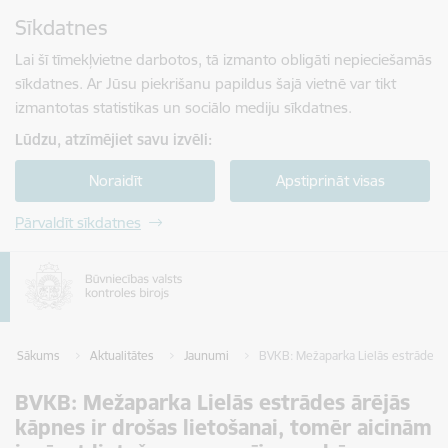
Pāriet uz lapas saturu
Sīkdatnes
Spied
lai meklētu
Enter
Lai šī tīmekļvietne darbotos, tā izmanto obligāti nepieciešamās
sīkdatnes. Ar Jūsu piekrišanu papildus šajā vietnē var tikt
izmantotas statistikas un sociālo mediju sīkdatnes.
Lūdzu, atzīmējiet savu izvēli:
Noraidīt
Apstiprināt visas
Pārvaldīt sīkdatnes
Sākums
Aktualitātes
Jaunumi
BVKB: Mežaparka Lielās estrādes ār
BVKB: Mežaparka Lielās estrādes ārējās
kāpnes ir drošas lietošanai, tomēr aicinām