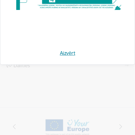
Saistītas tēmas
Aktualitātes:
Informācija presei
Aizvērt
Drukāt lapu
Dalīties