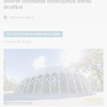
ievērot lietošanas nosacījumus bērnu
drošībai
Atskaņot tekstu
Publicēts
pirms vairāk nekā 1 gada
Publicēts: 08.07.2025.