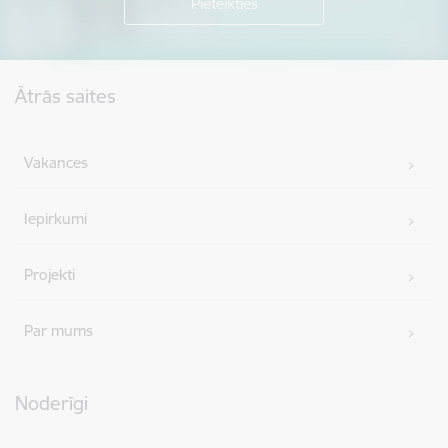
Kājene
Ātrās saites
Vakances
Iepirkumi
Projekti
Par mums
Noderīgi