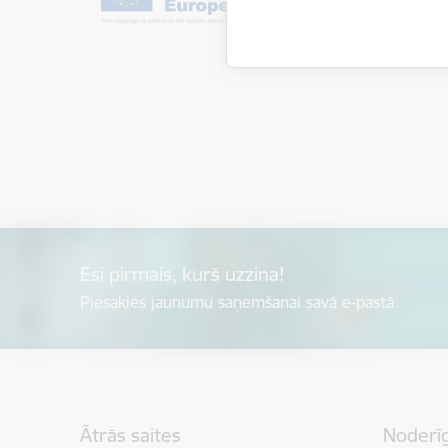
Esi pirmais, kurš uzzina!
Piesakies jaunumu saņemšanai savā e-pastā.
Kājene
Ātrās saites
Noderīg