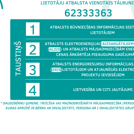
i jūsu jautājumi, atsauksmes un ierosinājumi par būvniecības proje
 un efektīvi apstrādāti, izmantojot vienotu kontaktpunktu.
tas tēmas
es:
Jaunumi