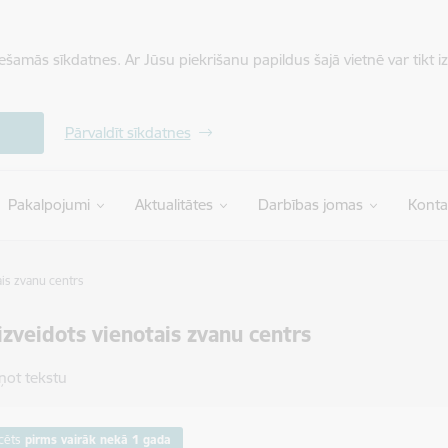
iešamās sīkdatnes. Ar Jūsu piekrišanu papildus šajā vietnē var tikt i
Pārvaldīt sīkdatnes
Pakalpojumi
Aktualitātes
Darbības jomas
Konta
is zvanu centrs
zveidots vienotais zvanu centrs
ņot tekstu
cēts
pirms vairāk nekā 1 gada