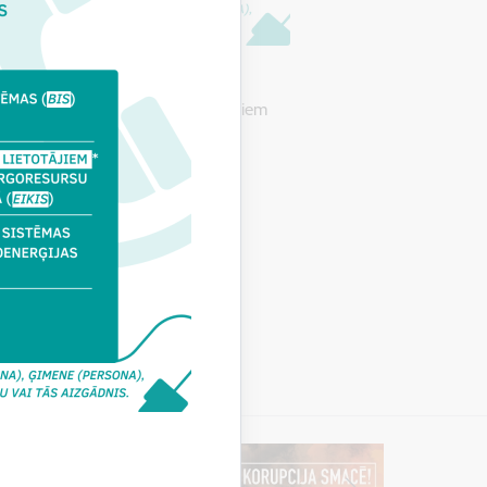
ktiem, atļaujām un citiem jautājumiem