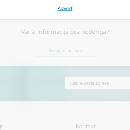
Aizvērt
Vai šī informācija bija noderīga?
Sniegt atsauksmi
i
Kontakti