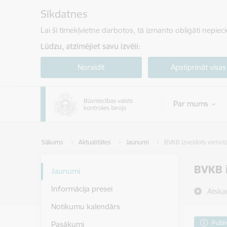
Pāriet uz lapas saturu
Sīkdatnes
Lai šī tīmekļvietne darbotos, tā izmanto obligāti nepiec
Lūdzu, atzīmējiet savu izvēli:
Noraidīt
Apstiprināt visas
Par mums
Sākums
Aktualitātes
Jaunumi
BVKB izveidots vienota
BVKB i
Jaunumi
Informācija presei
Atska
Notikumu kalendārs
Publi
Pasākumi