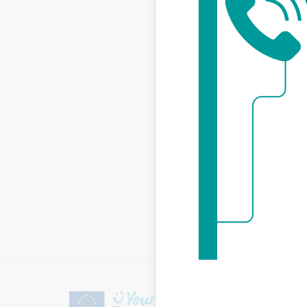
Tagad vis
tiks ātri
Saistī
Aktualitāt