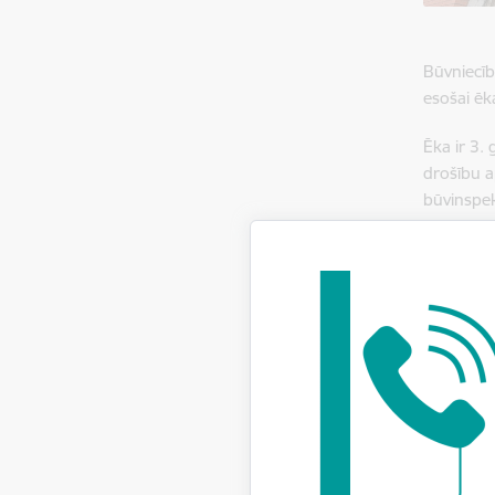
Būvniecīb
esošai ēka
Ēka ir 3.
drošību a
būvinspek
garāmgājē
veikta vi
BVKB
uz va
uzla
novēr
netie
daļēj
infor