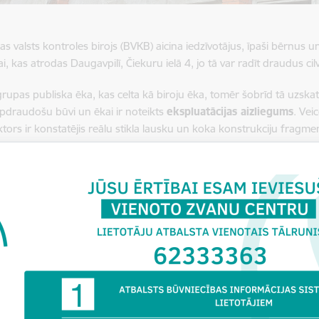
as valsts kontroles birojs (BVKB) aicina iedzīvotājus, īpaši bērnus u
i, kas atrodas Daugavpilī, Čiekuru ielā 4, jo tā var radīt draudus cil
 grupas publiska ēka, kas celta kā biroju ēka, tomēr šobrīd tā uzsk
pdraudošu būvi un ēkai ir noteikts
ekspluatācijas aizliegums
. Vei
tors ir konstatējis reālu stikla lausku un koka konstrukciju frag
jiem, pagraba lūkas nav nosegtas vai norobežotas, pastāv risks tajā
su durvju ailu un logu aizdarīšana, lai ēkā nevarētu iekļūt nepieder
 direktore
Baiba Vītoliņa
: “BVKB šo ēku, kā bīstamu, ir noteicis 
irākkārtējiem BVKB brīdinājumiem, ēkas īpašnieki (ir notikusi īpašn
bošanas pasākumus. BVKB esošajam un arī iepriekšējam ēkas īpašn
stu ēkas lietošanas bīstamību. Pēdējās ēkas apsekošanas laikā BVK
k ievērots ēkas ekspluatācijas aizliegums un nav veikti pietiekoši p
i ēka pat tiek ekspluatēta saimnieciskās darbības veikšanai. Tāpat ī
mācijas sistēmā (BIS) reģistrējis ēkas periodiskās tehniskās apsek