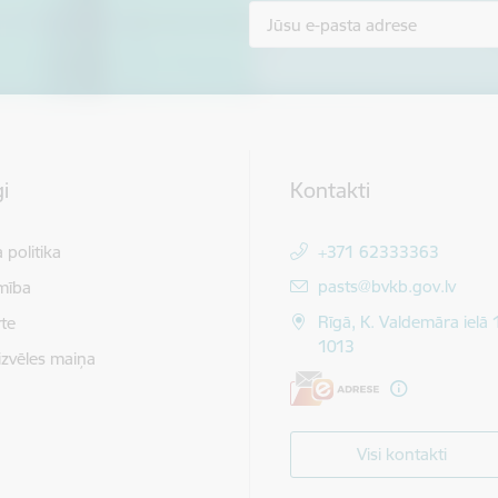
i
Kontakti
 politika
+371 62333363
E-pasts:
pasts@bvkb.gov.lv
mība
Rīgā, K. Valdemāra ielā 
te
1013
izvēles maiņa
Visi kontakti