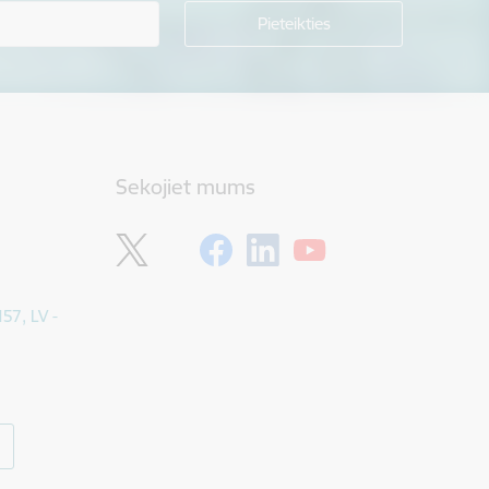
Sekojiet mums
157, LV -