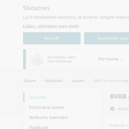
Pāriet uz lapas saturu
Sīkdatnes
Lai šī tīmekļvietne darbotos, tā izmanto obligāti nepiec
Lūdzu, atzīmējiet savu izvēli:
Noraidīt
Apstiprināt visas
Par mums
Sākums
Aktualitātes
Jaunumi
BVKB aicina iedzīvotāju
BVKB a
Jaunumi
Informācija presei
Atska
Notikumu kalendārs
Publicēts: 
Pasākumi