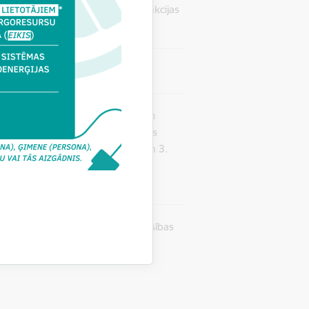
 īpašniekam likumos noteiktās sankcijas
kuma 1084. pants noteic, ka katram
ā stāvoklī, ka no tās nevar rasties
atgādinām, ka reizi 10 gados 2. un 3.
ehnisko apsekošanu un atzinumu
 tiek pārtraukta līdz drošības prasības