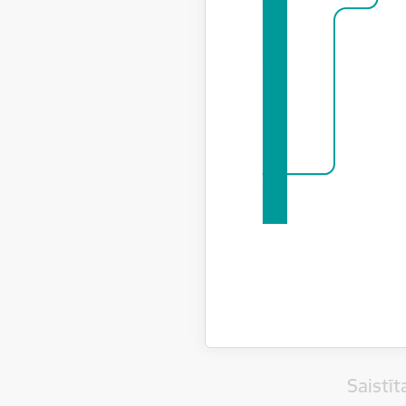
BVKB 
par n
BVKB par m
BVKB
būves
kaitē
grup
reģis
BVKB turp
tiek izpild
Saistī