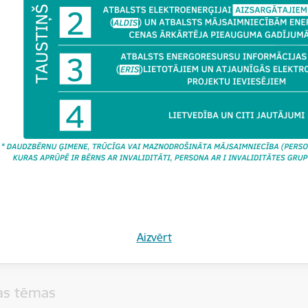
ir uzsācis administratīvā pārkāpuma lietu, kā arī piemērojis būves
oteikto pienākumu neizpildi.”
inēto situāciju ir informējis arī vietējo pašvaldību.
 direktore
Baiba Vītoliņa
: “Ēku īpašniekiem atgādinām, ka Civilli
 īpašniekam, lai aizsargātu sabiedrisko drošību, jātur sava būve tād
jums ne kaimiņiem, ne garāmgājējiem, ne arī tās lietotājiem. Tāpat 
as publisko ēku īpašniekiem ir pienākums veikt ēkas periodisko t
trēt BIS.”
inās uzraudzīt šo situāciju, lai panāktu, ka bīstamās ēkas lietošana
Aizvērt
ītas.
tas tēmas