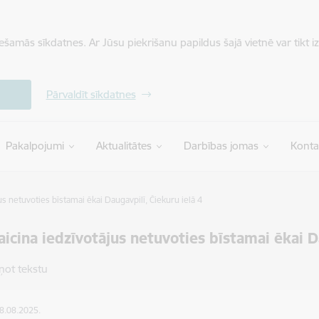
iešamās sīkdatnes. Ar Jūsu piekrišanu papildus šajā vietnē var tikt i
Pārvaldīt sīkdatnes
Pakalpojumi
Aktualitātes
Darbības jomas
Konta
s netuvoties bīstamai ēkai Daugavpilī, Čiekuru ielā 4
icina iedzīvotājus netuvoties bīstamai ēkai Da
ņot tekstu
08.08.2025.