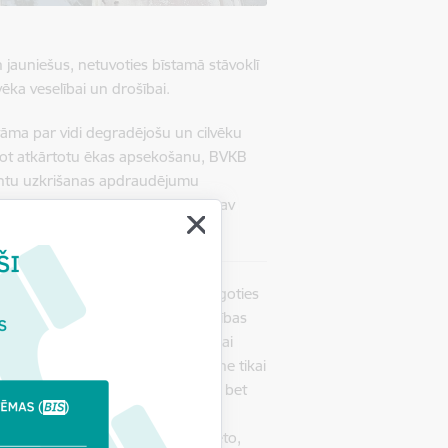
n jauniešus, netuvoties bīstamā stāvoklī
vēka veselībai un drošībai.
atāma par vidi degradējošu un cilvēku
cot atkārtotu ēkas apsekošanu, BVKB
mentu uzkrišanas apdraudējumu
s iekrist un savainoties, kā arī nav
ošas personas.
jau kopš 2024. gada, tomēr, neraugoties
ieku maiņa) nav veikuši ēkas drošības
iekam uzdeva veikt pasākumus, lai
B būvinspektors konstatēja, ka ne tikai
asākumi, lai ēku padarītu drošāku, bet
pašnieks nav veicis un Būvniecības
ošanas atzinumu.
Ņemot vērā minēto,