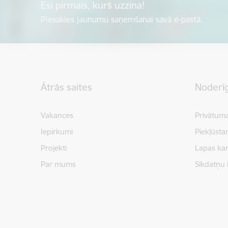
Esi pirmais, kurš uzzina!
Piesakies jaunumu saņemšanai savā e-pastā.
Kājene
Ātrās saites
Noderīg
Vakances
Privātuma
Iepirkumi
Piekļūsta
Projekti
Lapas kar
Par mums
Sīkdatņu 