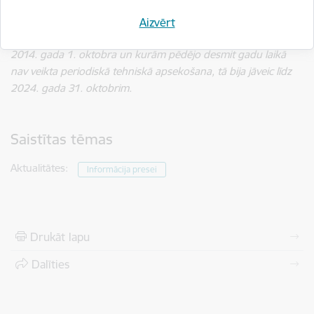
noteikumu Nr.384 “Būvju tehniskās apsekošanas
būvnormatīvs LBN 405-21” 30. punktu, otrās un trešās
Aizvērt
grupas publiskām ēkām, kas nodotas ekspluatācijā pirms
2014. gada 1. oktobra un kurām pēdējo desmit gadu laikā
nav veikta periodiskā tehniskā apsekošana, tā bija jāveic līdz
2024. gada 31. oktobrim.
Saistītas tēmas
Aktualitātes:
Informācija presei
Drukāt lapu
Dalīties