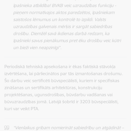
īpašnieka atbildība! BVKB veic uzraudzības funkciju -
pieņem normatīvajos aktos paredzētos, īpašniekam
saistošos lēmumus un kontrolē to izpildi. Valsts
uzraudzības galvenais mērķis ir sargāt sabiedrības
drošību. Diemžēl savā ikdienas darbā redzam, ka
īpašnieki savus pienākumus pret ēku drošību veic kūtri
un bieži vien neapzinīgi”.
Periodiskā tehniskā apsekošana ir ēkas faktiskā stāvokļa
izvērtēšana, lai pārliecinātos par tās izmantošanas drošumu.
Šo darbu veic sertificēti būvspeciālisti, kuriem ir specifiskas
zināšanas un sertifikāts arhitektūras, konstrukciju
projektēšanas, ugunsdrošības, būvdarbu vadīšanas vai
būvuzraudzības jomā. Latvijā šobrīd ir 3203 būvspeciālisti,
kuri var veikt PTA.
“Vienlaikus gribam nomierināt sabiedrību un atgādināt –