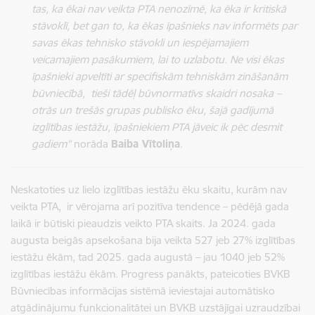
tas, ka ēkai nav veikta PTA nenozīmē, ka ēka ir kritiskā
stāvoklī, bet gan to, ka ēkas īpašnieks nav informēts par
savas ēkas tehnisko stāvokli un iespējamajiem
veicamajiem pasākumiem, lai to uzlabotu. Ne visi ēkas
īpašnieki apveltīti ar specifiskām tehniskām zināšanām
būvniecībā, tieši tādēļ būvnormatīvs skaidri nosaka –
otrās un trešās grupas publisko ēku, šajā gadījumā
izglītības iestāžu, īpašniekiem PTA jāveic ik pēc desmit
gadiem”
norāda
Baiba Vītoliņa
.
Neskatoties uz lielo izglītības iestāžu ēku skaitu, kurām nav
veikta PTA, ir vērojama arī pozitīva tendence – pēdējā gada
laikā ir būtiski pieaudzis veikto PTA skaits. Ja 2024. gada
augusta beigās apsekošana bija veikta 527 jeb 27% izglītības
iestāžu ēkām, tad 2025. gada augustā – jau 1040 jeb 52%
izglītības iestāžu ēkām. Progress panākts, pateicoties BVKB
Būvniecības informācijas sistēmā ieviestajai automātisko
atgādinājumu funkcionalitātei un BVKB uzstājīgai uzraudzībai