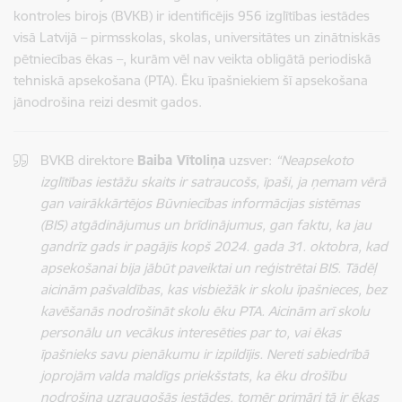
kontroles birojs (BVKB) ir identificējis 956 izglītības iestādes
visā Latvijā – pirmsskolas, skolas, universitātes un zinātniskās
pētniecības ēkas –, kurām vēl nav veikta obligātā periodiskā
tehniskā apsekošana (PTA). Ēku īpašniekiem šī apsekošana
jānodrošina reizi desmit gados.
BVKB direktore
Baiba Vītoliņa
uzsver:
“Neapsekoto
izglītības iestāžu skaits ir satraucošs, īpaši, ja ņemam vērā
gan vairākkārtējos Būvniecības informācijas sistēmas
(BIS) atgādinājumus un brīdinājumus, gan faktu, ka jau
gandrīz gads ir pagājis kopš 2024. gada 31. oktobra, kad
apsekošanai bija jābūt paveiktai un reģistrētai BIS. Tādēļ
aicinām pašvaldības, kas visbiežāk ir skolu īpašnieces, bez
kavēšanās nodrošināt skolu ēku PTA. Aicinām arī skolu
personālu un vecākus interesēties par to, vai ēkas
īpašnieks savu pienākumu ir izpildījis. Nereti sabiedrībā
joprojām valda maldīgs priekšstats, ka ēku drošību
nodrošina uzraugošās iestādes, tomēr primāri tā ir ēkas