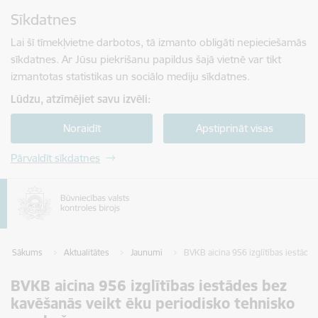
Pāriet uz lapas saturu
Sīkdatnes
Spied
lai meklētu
Enter
Lai šī tīmekļvietne darbotos, tā izmanto obligāti nepieciešamās
sīkdatnes. Ar Jūsu piekrišanu papildus šajā vietnē var tikt
izmantotas statistikas un sociālo mediju sīkdatnes.
Lūdzu, atzīmējiet savu izvēli:
Noraidīt
Apstiprināt visas
Pārvaldīt sīkdatnes
Sākums
Aktualitātes
Jaunumi
BVKB aicina 956 izglītības iestād
BVKB aicina 956 izglītības iestādes bez
kavēšanās veikt ēku periodisko tehnisko