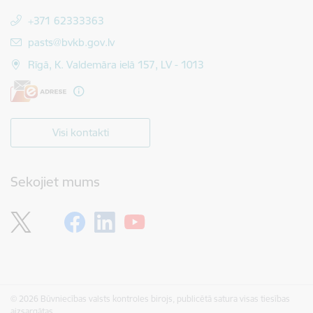
+371 62333363
E-pasts:
pasts@bvkb.gov.lv
Rīgā, K. Valdemāra ielā 157, LV - 1013
Visi kontakti
Sekojiet mums
© 2026 Būvniecības valsts kontroles birojs, publicētā satura visas tiesības
aizsargātas.