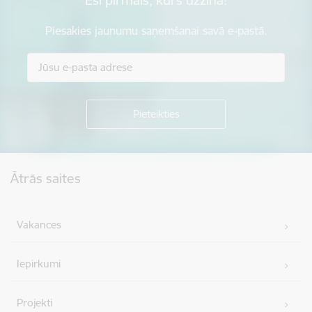
Piesakies jaunumu saņemšanai savā e-pastā.
Kājene
Ātrās saites
Vakances
Iepirkumi
Projekti