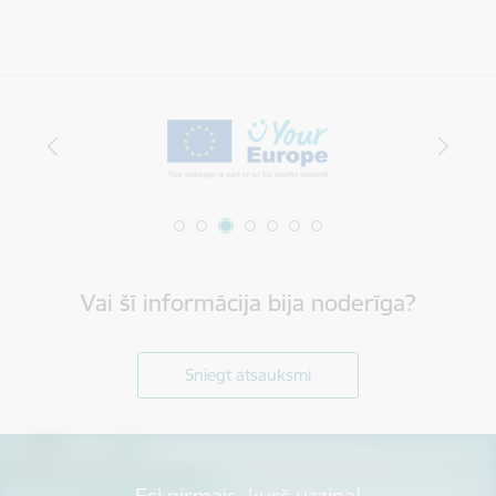
Vai šī informācija bija noderīga?
Sniegt atsauksmi
Esi pirmais, kurš uzzina!