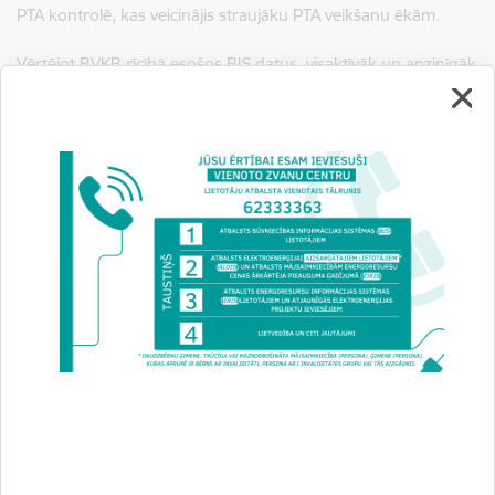
PTA kontrolē, kas veicinājis straujāku PTA veikšanu ēkām.
Vērtējot BVKB rīcībā esošos BIS datus, visaktīvāk un apzinīgāk
pienākums nodrošināt izglītības iestāžu ēku PTA ir veikuši
Ventspils pilsētas (PTA ir veikta 92% ēku), Ropažu novada
(85%), Salaspils novada (82%) ēku īpašnieki, bet viskūtrākā
pienākuma izpilde ir Krāslavas novadā (PTA ir veikts tikai 6%
ēku) un Balvu novadā (9%). Rīgas administratīvajā teritorijā
esošajām izglītības iestāžu ēkām periodiskā apsekošana ir
veikta 44% ēku.
BVKB atgādina - par trešās grupas publisku ēku
neapsekošanu paredzēta administratīvā atbildība: brīdinājums
vai naudas sods līdz 125 eiro fiziskām personām un līdz 500
eiro juridiskām personām.
Paskaidrojums: saskaņā ar Ministru kabineta 15.06.2021.