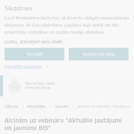
Pāriet uz lapas saturu
Sīkdatnes
Spied
lai meklētu
Enter
Lai šī tīmekļvietne darbotos, tā izmanto obligāti nepieciešamās
sīkdatnes. Ar Jūsu piekrišanu papildus šajā vietnē var tikt
izmantotas statistikas un sociālo mediju sīkdatnes.
Lūdzu, atzīmējiet savu izvēli:
Noraidīt
Apstiprināt visas
Pārvaldīt sīkdatnes
Sākums
Aktualitātes
Jaunumi
Aicinām uz vebināru "Aktuālie jau
Aicinām uz vebināru "Aktuālie jautājumi
un jaunumi BIS”