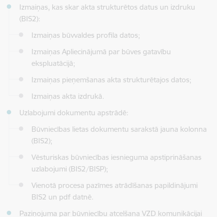
Izmaiņas, kas skar akta strukturētos datus un izdruku
(BIS2):
Izmaiņas būvvaldes profila datos;
Izmaiņas Apliecinājumā par būves gatavību
ekspluatācijā;
Izmaiņas pieņemšanas akta strukturētajos datos;
Izmaiņas akta izdrukā.
Uzlabojumi dokumentu apstrādē:
Būvniecības lietas dokumentu sarakstā jauna kolonna
(BIS2);
Vēsturiskas būvniecības iesnieguma apstiprināšanas
uzlabojumi (BIS2/BISP);
Vienotā procesa pazīmes atrādīšanas papildinājumi
BIS2 un pdf datnē.
Paziņojuma par būvniecību atcelšana VZD komunikācijai