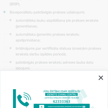
(BISP);
Būvspeciālistu patstāvīgās prakses uzlabojumi:
automātiska lauku aizpildīšana pie prakses ieraksta
ģenerēšanas;
automātiska ģenerēto prakses ierakstu
apstiprināšana;
brīdinājums par sertifikāta statusa izmaiņām prakses
ieraksta darbu izpildes periodā;
patstāvīgās prakses ierakstu adreses lauka datu
labojumi.
Pieslēgšanās saite un iespēja pievienot pasākumu savam
kalendāram pieejama
BIS mājas lapas kalendārā
. Vebinārs
tiks ierakstīts un ieraksts būs pieejams BIS tīmekļa
vietnē:
Apmācības/Apmācību video arhīvs/BIS vebināru
arhīvs
. Iepriekšēja pieteikšanās nav nepieciešama un dalība ir
bez maksas.