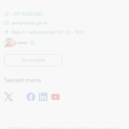
+371 62333363
E-pasts:
pasts@bvkb.gov.lv
Rīgā, K. Valdemāra ielā 157, LV - 1013
Visi kontakti
Sekojiet mums
© 2026 Būvniecības valsts kontroles birojs, publicētā satura visas tiesības