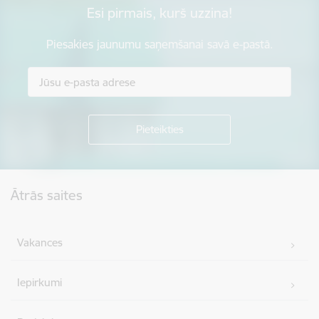
Esi pirmais, kurš uzzina!
Piesakies jaunumu saņemšanai savā e-pastā.
Kājene
Ātrās saites
Vakances
Iepirkumi