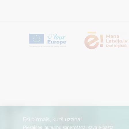
Esi pirmais, kurš uzzina!
Piesakies jaunumu saņemšanai savā e-pastā.