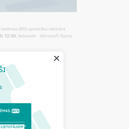
as sistēmas (BIS) apmācību vebinārā
dz 12:30
, tiešsaistē -
Microsoft Teams
.