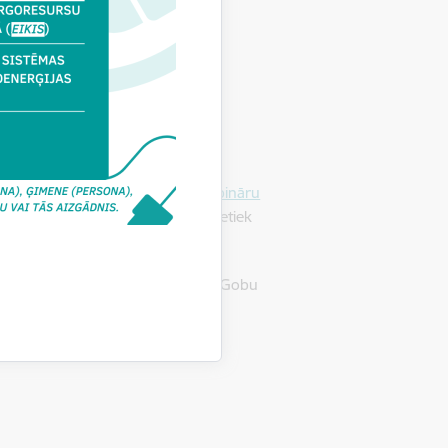
ama
BIS mājas lapas kalendārā
.
s/Apmācību video arhīvs/BIS vebināru
r dalību vebinārā apliecinājumi netiek
daļas pakalpojumu vadītāju Agnesi Gobu