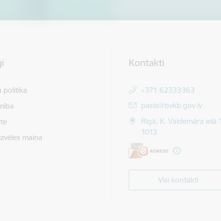
i
Kontakti
 politika
+371 62333363
E-pasts:
pasts@bvkb.gov.lv
mība
Rīgā, K. Valdemāra ielā 
te
1013
izvēles maiņa
Visi kontakti