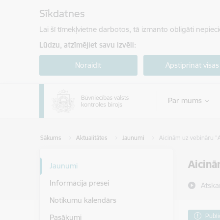
Pāriet uz lapas saturu
Sīkdatnes
Lai šī tīmekļvietne darbotos, tā izmanto obligāti nepiec
Lūdzu, atzīmējiet savu izvēli:
Noraidīt
Apstiprināt visas
Par mums
Sākums
Aktualitātes
Jaunumi
Aicinām uz vebināru "A
Aicinā
Jaunumi
Informācija presei
Atska
Notikumu kalendārs
Publi
Pasākumi