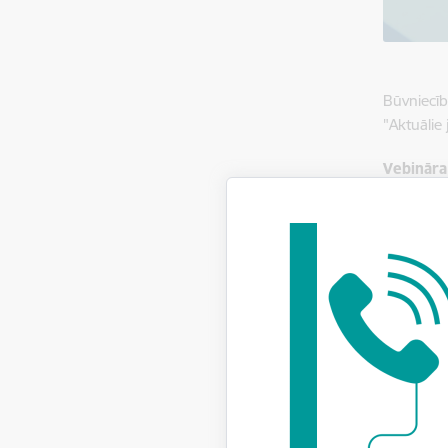
Būvniecīb
"Aktuālie
Vebinār
BISP 
Būvsp
Uzlab
Uzlab
Papil
At
Br