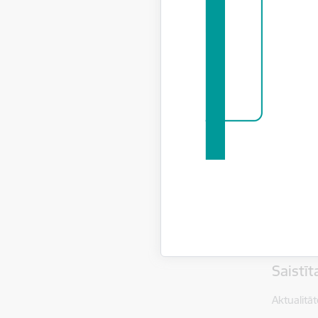
Br
Pa
Br
Sk
Pieslēgša
Vebinārs 
arhīvs
. I
izsniegti,
Jautājumu
(e-pasts:
Saistī
Aktualitāt