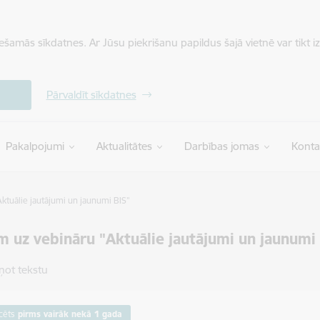
iešamās sīkdatnes. Ar Jūsu piekrišanu papildus šajā vietnē var tikt i
Pārvaldīt sīkdatnes
Pakalpojumi
Aktualitātes
Darbības jomas
Konta
ktuālie jautājumi un jaunumi BIS”
m uz vebināru "Aktuālie jautājumi un jaunumi
ņot tekstu
cēts
pirms vairāk nekā 1 gada