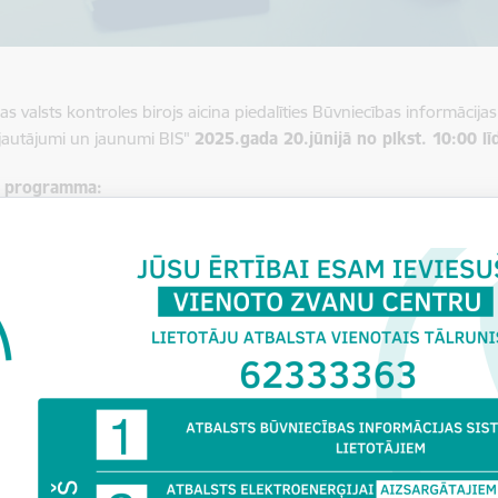
as valsts kontroles birojs aicina piedalīties Būvniecības informācij
 jautājumi un jaunumi BIS"
2025.gada 20.jūnijā no plkst. 10:00 lī
a programma:
lietojamības uzlabojumi;
eciālistu prakses izmaiņas;
ojumi būvprojekta sagatavošanā un lapu saskaņošanā;
ojumi “Kļūda iesniedzot” apstrādei;
dinājumi pie nodošanas ekspluatācijā:
zinumu kontrole pie nodošanas ekspluatācijā;
īdinājums par nesaskaņotiem būvprojekta lapu skaņojumiem;