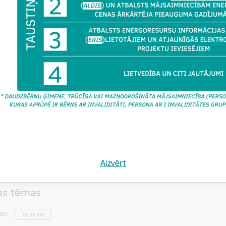
īdinājums par atlikto ekspertīzi būvprojektā;
zīme par energosertifikācijas nepieciešamību;
īdinājums par būves novirzēm no būvprojekta;
aņas izolācijas mērījuma pievienošana.
nās saite un iespēja pievienot pasākumu savam kalendāram pieej
tiks ierakstīts un ieraksts būs pieejams BIS tīmekļa vietnē:
Apmācība
epriekšēja pieteikšanās nav nepieciešama un dalība ir bez maksas. Pa
 kā arī kvalifikācijas punkti netiek piešķirti.
 vai neskaidrību gadījumā, lūdzam sazināties ar BIS attīstības no
Agnese.Goba@bvkb.gov.lv
; tālrunis: 25592368).
Aizvērt
tas tēmas
es:
Jaunumi