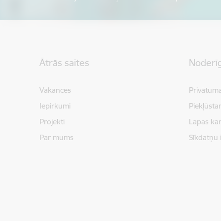
Kājene
Ātrās saites
Noderīg
Vakances
Privātuma
Iepirkumi
Piekļūsta
Projekti
Lapas kar
Par mums
Sīkdatņu 