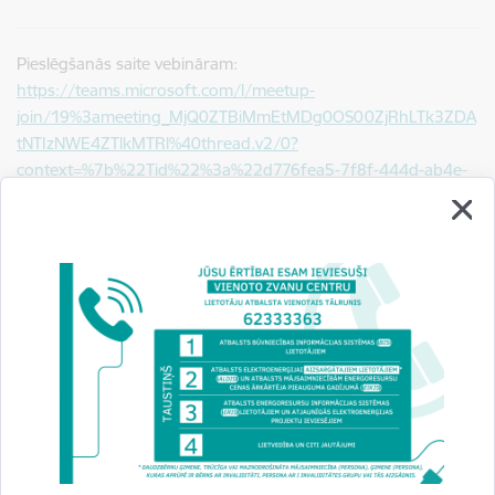
Pieslēgšanās saite vebināram:
https://teams.microsoft.com/l/meetup-
join/19%3ameeting_MjQ0ZTBiMmEtMDg0OS00ZjRhLTk3ZDA
tNTIzNWE4ZTlkMTRl%40thread.v2/0?
context=%7b%22Tid%22%3a%22d776fea5-7f8f-444d-ab4e-
5cffc08995f1%22%2c%22Oid%22%3a%2249e6dc1d-a3b3-
4d5e-b4e0-15cf986d45cd%22%7d
Informācija,
kā pieslēgties BIS vebināram, ja nav MS
Teams lietotāja konts
Iespēja pievienot pasākumu savam kalendāram pieejama
BIS
mājas lapas kalendārā
.
Vebinārs tiks ierakstīts un ieraksts būs pieejams BIS tīmekļa
vietnē:
Apmācības/Apmācību video arhīvs/BIS vebināru