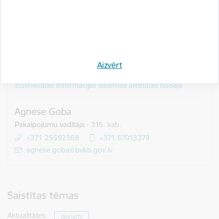
arhīvs
.
Iepriekšēja pieteikšanās nav nepieciešama un dalība ir bez
maksas.
Aizvērt
Informācijas sistēmu departaments
Būvniecības informācijas sistēmas attīstības nodaļa
Agnese Goba
Pakalpojumu vadītāja
-
316. kab.
+371 25592368
+371 67013379
E-pasts:
agnese.goba@bvkb.gov.lv
Saistītas tēmas
Aktualitātes:
Jaunumi