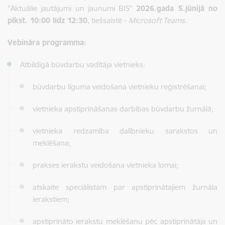
"Aktuālie jautājumi un jaunumi BIS"
2026.gada 5.jūnijā no
plkst. 10:00 līdz 12:30
, tiešsaistē -
Microsoft Teams
.
Vebināra programma:
Atbildīgā būvdarbu vadītāja vietnieks:
būvdarbu līguma veidošana vietnieku reģistrēšanai;
vietnieka apstiprināšanas darbības būvdarbu žurnālā;
vietnieka redzamība dalībnieku sarakstos un
meklēšana;
prakses ierakstu veidošana vietnieka lomai;
atskaite speciālistam par apstiprinātajiem žurnāla
ierakstiem;
apstiprināto ierakstu meklēšanu pēc apstiprinātāja un