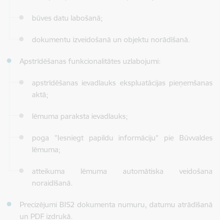
būves datu labošanā;
dokumentu izveidošanā un objektu norādīšanā.
Apstrīdēšanas funkcionalitātes uzlabojumi:
apstrīdēšanas ievadlauks ekspluatācijas pieņemšanas
aktā;
lēmuma paraksta ievadlauks;
poga "Iesniegt papildu informāciju" pie Būvvaldes
lēmuma;
atteikuma lēmuma automātiska veidošana
noraidīšanā.
Precizējumi BIS2 dokumenta numuru, datumu atrādīšanā
un PDF izdrukā.