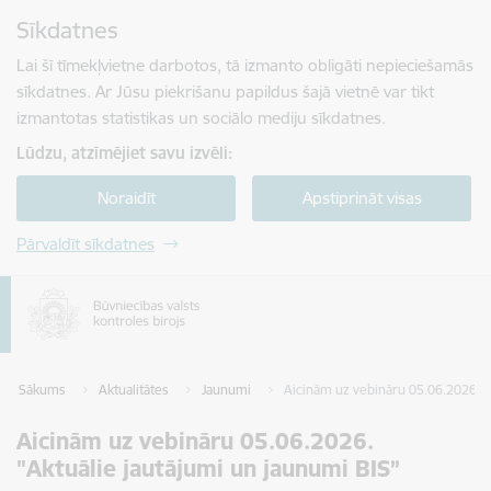
Pāriet uz lapas saturu
Sīkdatnes
Spied
lai meklētu
Enter
Lai šī tīmekļvietne darbotos, tā izmanto obligāti nepieciešamās
sīkdatnes. Ar Jūsu piekrišanu papildus šajā vietnē var tikt
izmantotas statistikas un sociālo mediju sīkdatnes.
Lūdzu, atzīmējiet savu izvēli:
Noraidīt
Apstiprināt visas
Pārvaldīt sīkdatnes
Sākums
Aktualitātes
Jaunumi
Aicinām uz vebināru 05.06.2026. "
Aicinām uz vebināru 05.06.2026.
"Aktuālie jautājumi un jaunumi BIS”