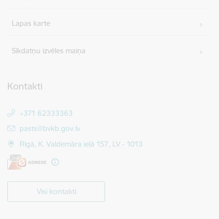
Lapas karte
Sīkdatņu izvēles maiņa
Kontakti
+371 62333363
E-pasts:
pasts@bvkb.gov.lv
Rīgā, K. Valdemāra ielā 157, LV - 1013
Visi kontakti