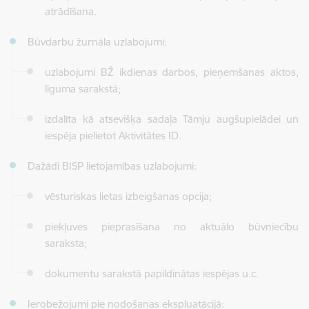
atrādīšana.
Būvdarbu žurnāla uzlabojumi:
uzlabojumi BŽ ikdienas darbos, pieņemšanas aktos,
līguma sarakstā;
izdalīta kā atsevišķa sadaļa Tāmju augšupielādei un
iespēja pielietot Aktivitātes ID.
Dažādi BISP lietojamības uzlabojumi:
vēsturiskas lietas izbeigšanas opcija;
piekļuves pieprasīšana no aktuālo būvniecību
saraksta;
dokumentu sarakstā papildinātas iespējas u.c.
Ierobežojumi pie nodošanas ekspluatācijā: