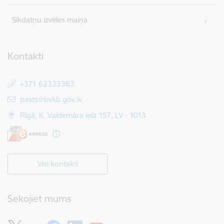
Sīkdatņu izvēles maiņa
Kontakti
+371 62333363
E-pasts:
pasts@bvkb.gov.lv
Rīgā, K. Valdemāra ielā 157, LV - 1013
Visi kontakti
Sekojiet mums