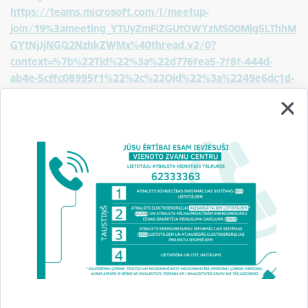
https://teams.microsoft.com/l/meetup-
join/19%3ameeting_YTUyZmFiZGUtOWYzMS00Mjg5LThhM
GYtNjJjNGQ2NzhkZWMx%40thread.v2/0?
context=%7b%22Tid%22%3a%22d776fea5-7f8f-444d-
ab4e-5cffc08995f1%22%2c%22Oid%22%3a%2249e6dc1d-
a3b3-4d5e-b4e0-15cf986d45cd%22%7d
Informācija,
kā pieslēgties BIS vebināram, ja nav MS
Teams lietotāja konts
Iespēja pievienot pasākumu savam kalendāram pieejama
BIS
mājas lapas kalendārā
.
Vebinārs tiks ierakstīts un ieraksts būs pieejams BIS tīmekļa
vietnē:
Apmācības/Apmācību video arhīvs/BIS vebināru
arhīvs
.
Iepriekšēja pieteikšanās nav nepieciešama un dalība ir bez