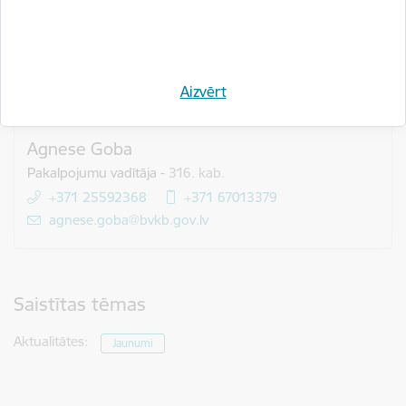
maksas.
Informācijas sistēmu departaments
Aizvērt
Būvniecības informācijas sistēmas attīstības nodaļa
Agnese Goba
Pakalpojumu vadītāja
-
316. kab.
+371 25592368
+371 67013379
E-pasts:
agnese.goba@bvkb.gov.lv
Saistītas tēmas
Aktualitātes:
Jaunumi