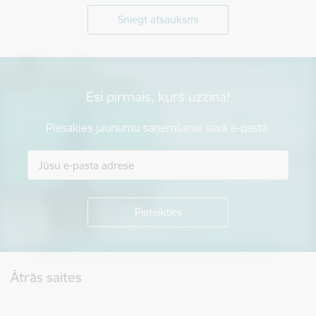
Sniegt atsauksmi
Esi pirmais, kurš uzzina!
Piesakies jaunumu saņemšanai savā e-pastā.
Kājene
Ātrās saites