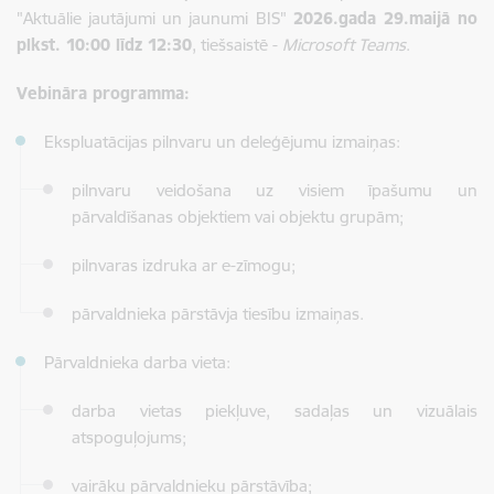
"Aktuālie jautājumi un jaunumi BIS"
2026.gada 29.maijā no
plkst. 10:00 līdz 12:30
, tiešsaistē -
Microsoft Teams
.
Vebināra programma:
Ekspluatācijas pilnvaru un deleģējumu izmaiņas:
pilnvaru veidošana uz visiem īpašumu un
pārvaldīšanas objektiem vai objektu grupām;
pilnvaras izdruka ar e-zīmogu;
pārvaldnieka pārstāvja tiesību izmaiņas.
Pārvaldnieka darba vieta:
darba vietas piekļuve, sadaļas un vizuālais
atspoguļojums;
vairāku pārvaldnieku pārstāvība;