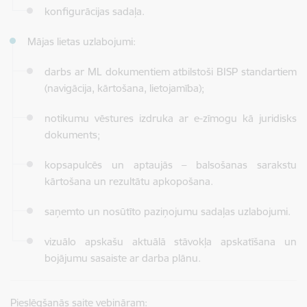
konfigurācijas sadaļa.
Mājas lietas uzlabojumi:
darbs ar ML dokumentiem atbilstoši BISP standartiem
(navigācija, kārtošana, lietojamība);
notikumu vēstures izdruka ar e-zīmogu kā juridisks
dokuments;
kopsapulcēs un aptaujās – balsošanas sarakstu
kārtošana un rezultātu apkopošana.
saņemto un nosūtīto paziņojumu sadaļas uzlabojumi.
vizuālo apskašu aktuālā stāvokļa apskatīšana un
bojājumu sasaiste ar darba plānu.
Pieslēgšanās saite vebināram: