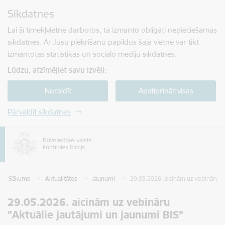
Pāriet uz lapas saturu
Sīkdatnes
Spied
lai meklētu
Enter
Lai šī tīmekļvietne darbotos, tā izmanto obligāti nepieciešamās
sīkdatnes. Ar Jūsu piekrišanu papildus šajā vietnē var tikt
izmantotas statistikas un sociālo mediju sīkdatnes.
Lūdzu, atzīmējiet savu izvēli:
Noraidīt
Apstiprināt visas
Pārvaldīt sīkdatnes
Sākums
Aktualitātes
Jaunumi
29.05.2026. aicinām uz vebināru "A
29.05.2026. aicinām uz vebināru
"Aktuālie jautājumi un jaunumi BIS”