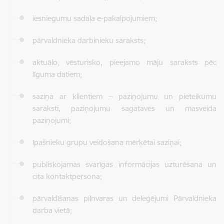
iesniegumu sadaļa e-pakalpojumiem;
pārvaldnieka darbinieku saraksts;
aktuālo, vēsturisko, pieejamo māju saraksts pēc
līguma datiem;
saziņa ar klientiem – paziņojumu un pieteikumu
saraksti, paziņojumu sagataves un masveida
paziņojumi;
īpašnieku grupu veidošana mērķētai saziņai;
publiskojamas svarīgas informācijas uzturēšana un
cita kontaktpersona;
pārvaldīšanas pilnvaras un deleģējumi Pārvaldnieka
darba vietā;