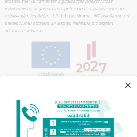
atbalsta mērķa
“Izmantot digitalizācijas priekšrocības
iedzīvotājiem, uzņēmumiem, pētniecības organizācijām un
publiskajām iestādēm”
1.3.1.1. pasākuma
“IKT risinājumu un
pakalpojumu attīstība un iespēju radīšana privātajam
sektoram”
ietvaros.
Projektu
“Būvniecības informācijas sistēmas pilnveide
vienotā būves datu reģistrācijas procesa
nodrošināšanai”
līdzfinansē Eiropas Savienība.
Vairāk par projektu:
https://www.bvkb.gov.lv/lv/buvniecibas-
informacijas-sistemas-pilnveide-vienota-buves-datu-