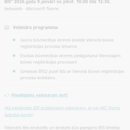
BIS"
2026.gada 9.janvārī no plkst. 10:00 līdz 12:30
,
tiešsaistē -
Microsoft Teams
.
Vebināra programma:
Jauna būvniecības ieceres izveide Vienotā būves
reģistrācijas procesa ietvaros
Esošas būvniecības ieceres pielāgošana Vienotajam
būves reģistrācijas procesam
Izmaiņas BIS2 pusē līdz ar Vienotā būves reģistrācijas
procesa ieviešanu.
👉
Pieslēdzies vebināram šeit!
(Kā pieslēgties BIS publiskajam vebināram, ja nav MS Teams
lietotāja konts)
Vebinārs tiks ierakstīts un ieraksts būs pieejams BIS tīmekļa