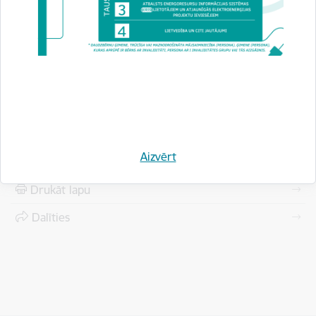
registracijas-procesa-nodrosinasanai
Saistītas tēmas
Aktualitātes:
Jaunumi
Aizvērt
Drukāt lapu
Dalīties