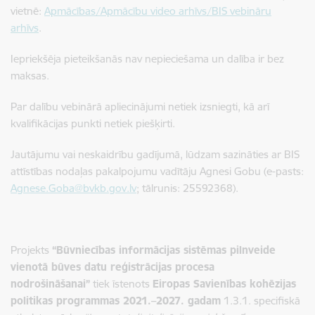
vietnē:
Apmācības/Apmācību video arhīvs/BIS vebināru
arhīvs
.
Iepriekšēja pieteikšanās nav nepieciešama un dalība ir bez
maksas.
Par dalību vebinārā apliecinājumi netiek izsniegti, kā arī
kvalifikācijas punkti netiek piešķirti.
Jautājumu vai neskaidrību gadījumā, lūdzam sazināties ar BIS
attīstības nodaļas pakalpojumu vadītāju Agnesi Gobu (e-pasts:
Agnese.Goba@bvkb.gov.lv
; tālrunis: 25592368).
Projekts
“Būvniecības informācijas sistēmas pilnveide
vienotā būves datu reģistrācijas procesa
nodrošināšanai”
tiek īstenots
Eiropas Savienības kohēzijas
politikas programmas 2021.–2027. gadam
1.3.1. specifiskā