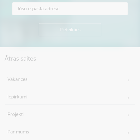
Kājene
Ātrās saites
Vakances
Iepirkumi
Projekti
Par mums