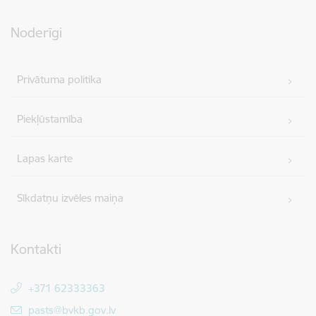
Noderīgi
Privātuma politika
Piekļūstamība
Lapas karte
Sīkdatņu izvēles maiņa
Kontakti
+371 62333363
E-pasts:
pasts@bvkb.gov.lv