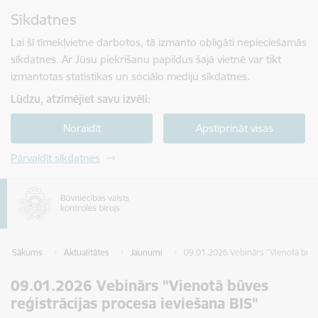
Pāriet uz lapas saturu
Sīkdatnes
Spied
lai meklētu
Enter
Lai šī tīmekļvietne darbotos, tā izmanto obligāti nepieciešamās
sīkdatnes. Ar Jūsu piekrišanu papildus šajā vietnē var tikt
izmantotas statistikas un sociālo mediju sīkdatnes.
Lūdzu, atzīmējiet savu izvēli:
Noraidīt
Apstiprināt visas
Pārvaldīt sīkdatnes
Sākums
Aktualitātes
Jaunumi
09.01.2026 Vebinārs "Vienotā būve
09.01.2026 Vebinārs "Vienotā būves
reģistrācijas procesa ieviešana BIS"