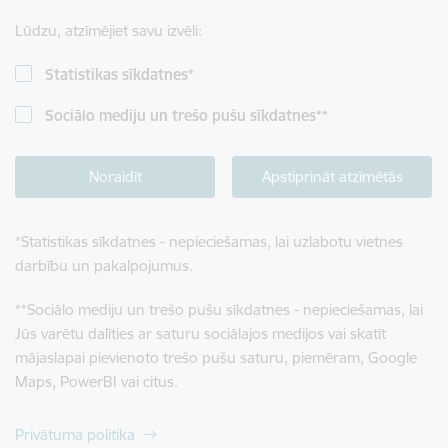
Lūdzu, atzīmējiet savu izvēli:
Statistikas sīkdatnes
*
Sociālo mediju un trešo pušu sīkdatnes
**
Noraidīt
Apstiprināt atzīmētās
*
Statistikas sīkdatnes - nepieciešamas, lai uzlabotu vietnes
darbību un pakalpojumus.
**
Sociālo mediju un trešo pušu sīkdatnes - nepieciešamas, lai
Jūs varētu dalīties ar saturu sociālajos medijos vai skatīt
mājaslapai pievienoto trešo pušu saturu, piemēram, Google
Maps, PowerBI vai citus.
Privātuma politika