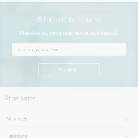
Esi pirmais, kurš uzzina!
Piesakies jaunumu saņemšanai savā e-pastā.
Kājene
Ātrās saites
Vakances
Iepirkumi