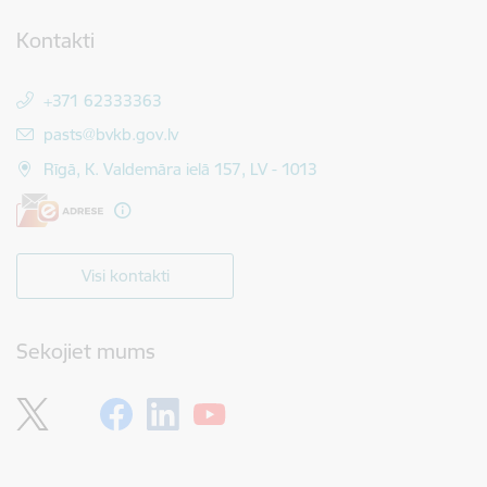
Kontakti
+371 62333363
E-pasts:
pasts@bvkb.gov.lv
Rīgā, K. Valdemāra ielā 157, LV - 1013
Visi kontakti
Sekojiet mums