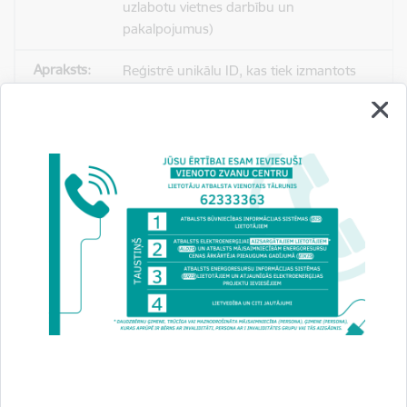
uzlabotu vietnes darbību un
pakalpojumus)
Reģistrē unikālu ID, kas tiek izmantots
statistisko datu iegūšanai par to, kā
apmeklētājs izmanto vietni.
2 gadi
_gat
Statistikas sīkdatnes (nepieciešamas, lai
uzlabotu vietnes darbību un
pakalpojumus)
Izmanto Google Analytics, lai samazinātu
pieprasījuma līmeni.
1 minūte