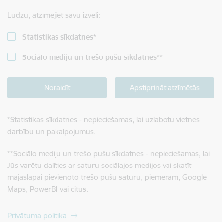
Lūdzu, atzīmējiet savu izvēli:
Statistikas sīkdatnes
*
Sociālo mediju un trešo pušu sīkdatnes
**
Noraidīt
Apstiprināt atzīmētās
*
Statistikas sīkdatnes - nepieciešamas, lai uzlabotu vietnes
darbību un pakalpojumus.
**
Sociālo mediju un trešo pušu sīkdatnes - nepieciešamas, lai
Jūs varētu dalīties ar saturu sociālajos medijos vai skatīt
mājaslapai pievienoto trešo pušu saturu, piemēram, Google
Maps, PowerBI vai citus.
Privātuma politika