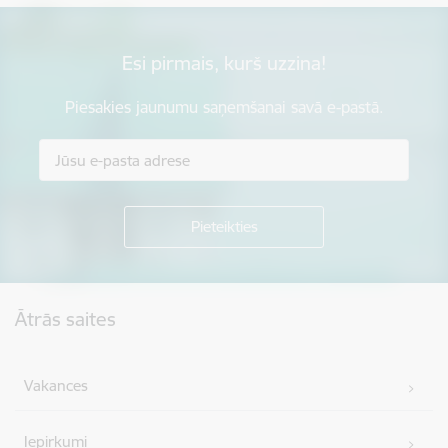
Esi pirmais, kurš uzzina!
Piesakies jaunumu saņemšanai savā e-pastā.
Kājene
Ātrās saites
Vakances
Iepirkumi