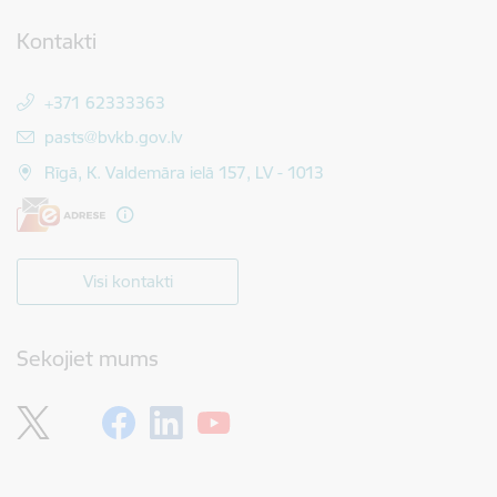
Kontakti
+371 62333363
E-pasts:
pasts@bvkb.gov.lv
Rīgā, K. Valdemāra ielā 157, LV - 1013
Visi kontakti
Sekojiet mums