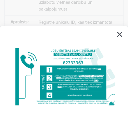
uzlabotu vietnes darbību un
pakalpojumus)
Reģistrē unikālu ID, kas tiek izmantots
statistisko datu iegūšanai par to, kā
apmeklētājs izmanto vietni.
2 gadi
_gat
Statistikas sīkdatnes (nepieciešamas, lai
uzlabotu vietnes darbību un
pakalpojumus)
Izmanto Google Analytics, lai samazinātu
pieprasījuma līmeni.
1 minūte