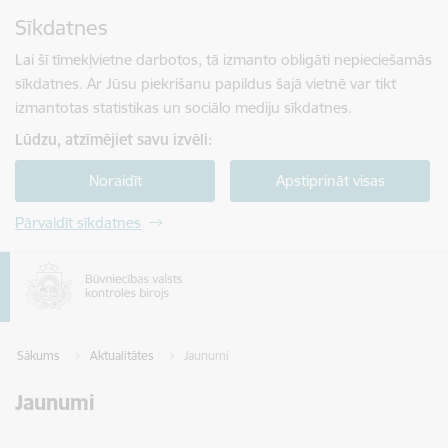
Pāriet uz lapas saturu
Sīkdatnes
Spied
lai meklētu
Enter
Lai šī tīmekļvietne darbotos, tā izmanto obligāti nepieciešamās
sīkdatnes. Ar Jūsu piekrišanu papildus šajā vietnē var tikt
izmantotas statistikas un sociālo mediju sīkdatnes.
Lūdzu, atzīmējiet savu izvēli:
Noraidīt
Apstiprināt visas
Pārvaldīt sīkdatnes
Sākums
Aktualitātes
Jaunumi
Jaunumi