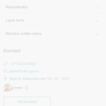
Piekļūstamība
Lapas karte
Sīkdatņu izvēles maiņa
Kontakti
+371 62333363
E-pasts:
pasts@bvkb.gov.lv
Rīgā, K. Valdemāra ielā 157, LV - 1013
Visi kontakti