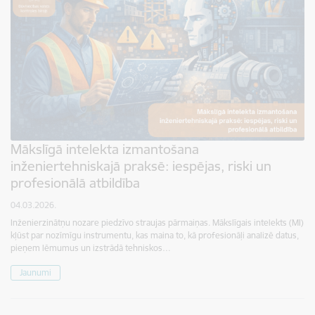
Mākslīgā intelekta izmantošana
inženiertehniskajā praksē: iespējas, riski un
profesionālā atbildība
04.03.2026.
Inženierzinātņu nozare piedzīvo straujas pārmaiņas. Mākslīgais intelekts (MI)
kļūst par nozīmīgu instrumentu, kas maina to, kā profesionāļi analizē datus,
pieņem lēmumus un izstrādā tehniskos…
Jaunumi