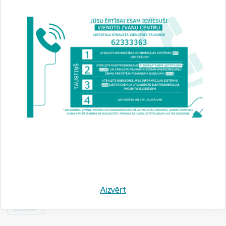
EM, BVKB un RTU diskutē par mākslīgā intelekta
un būvju digitālā dvīņa perspektīvām būvniecības
nozarē
13.02.2026.
Notikusi Ekonomikas ministrijas, Būvniecības valsts kontroles biroja (BVKB)
un Rīgas Tehniskās universitātes (RTU) pārstāvju tikšanās, lai pārrunātu RTU
Aizvērt
pētījumu rezultātus par būvniecības nozares…
Jaunumi