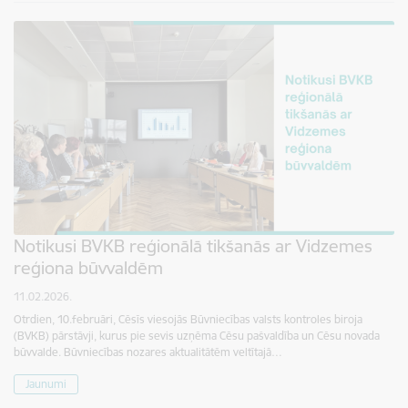
Notikusi BVKB reģionālā tikšanās ar Vidzemes
reģiona būvvaldēm
11.02.2026.
Otrdien, 10.februāri, Cēsīs viesojās Būvniecības valsts kontroles biroja
(BVKB) pārstāvji, kurus pie sevis uzņēma Cēsu pašvaldība un Cēsu novada
būvvalde. Būvniecības nozares aktualitātēm veltītajā…
Jaunumi