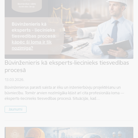
Būvinženieris kā eksperts-liecinieks tiesvedības
procesā
13.03.2026.
Būvinženierus parasti saista ar ēku un inženierbūvju projektēšanu un
būvniecību. Tomēr arvien nozīmīgāka kļūst arī cita profesionāla loma —
eksperts-liecinieks tiesvedības procesā. Situācijās, kad…
Jaunumi