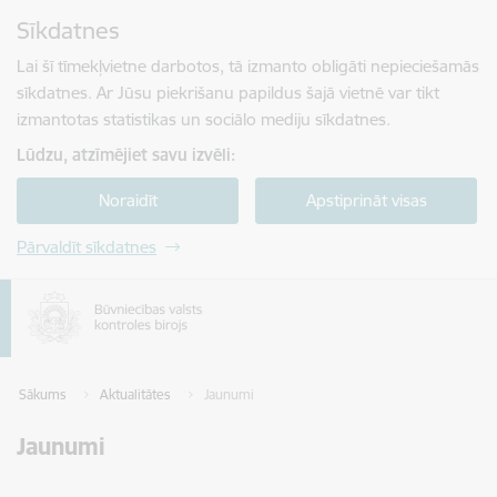
Pāriet uz lapas saturu
Sīkdatnes
Spied
lai meklētu
Enter
Lai šī tīmekļvietne darbotos, tā izmanto obligāti nepieciešamās
sīkdatnes. Ar Jūsu piekrišanu papildus šajā vietnē var tikt
izmantotas statistikas un sociālo mediju sīkdatnes.
Lūdzu, atzīmējiet savu izvēli:
Noraidīt
Apstiprināt visas
Pārvaldīt sīkdatnes
Sākums
Aktualitātes
Jaunumi
Jaunumi