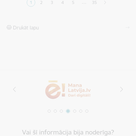
…
1
2
3
4
5
35
Pašreizējā lapa
Lapa
Lapa
Lapa
Lapa
Drukāt lapu
Vai šī informācija bija noderīga?