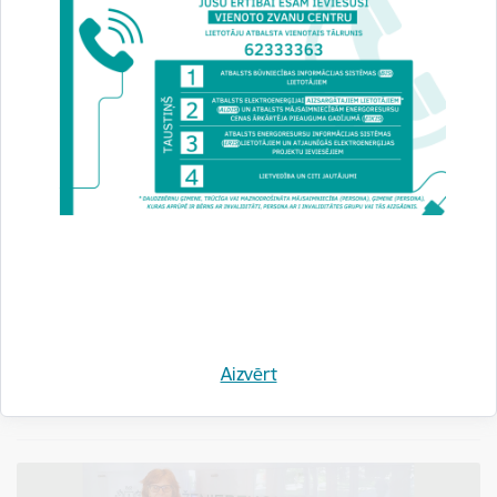
Notiks seminārs "Būvekspertīzes nākotne:
mākslīgais intelekts, izaicinājumi un attīstības
virzieni"
29.05.2026.
Būvniecības valsts kontroles birojs aicina pievienoties semināram
"Būvekspertīzes nākotne: mākslīgais intelekts, izaicinājumi un attīstības
virzieni". Seminārā tiks apskatīti aktuāli mākslīgā…
Aizvērt
Jaunumi