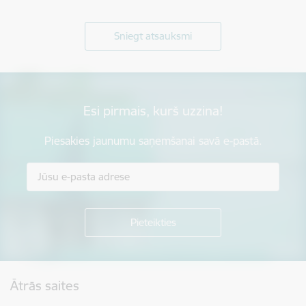
Sniegt atsauksmi
Esi pirmais, kurš uzzina!
Piesakies jaunumu saņemšanai savā e-pastā.
Kājene
Ātrās saites