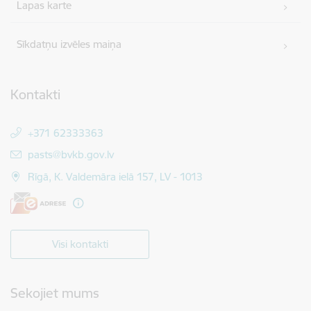
Lapas karte
Sīkdatņu izvēles maiņa
Kontakti
+371 62333363
E-pasts:
pasts@bvkb.gov.lv
Rīgā, K. Valdemāra ielā 157, LV - 1013
Visi kontakti
Sekojiet mums