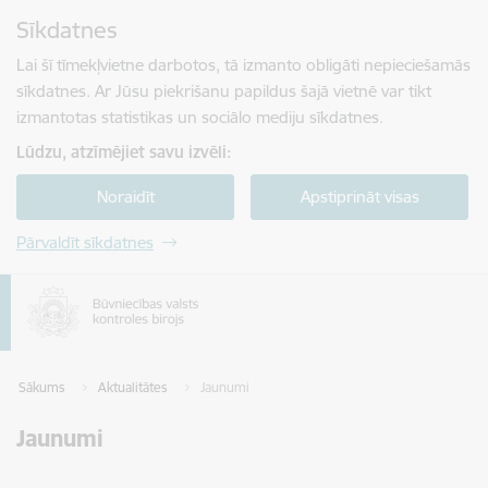
Pāriet uz lapas saturu
Sīkdatnes
Spied
lai meklētu
Enter
Lai šī tīmekļvietne darbotos, tā izmanto obligāti nepieciešamās
sīkdatnes. Ar Jūsu piekrišanu papildus šajā vietnē var tikt
izmantotas statistikas un sociālo mediju sīkdatnes.
Lūdzu, atzīmējiet savu izvēli:
Noraidīt
Apstiprināt visas
Pārvaldīt sīkdatnes
Sākums
Aktualitātes
Jaunumi
Jaunumi