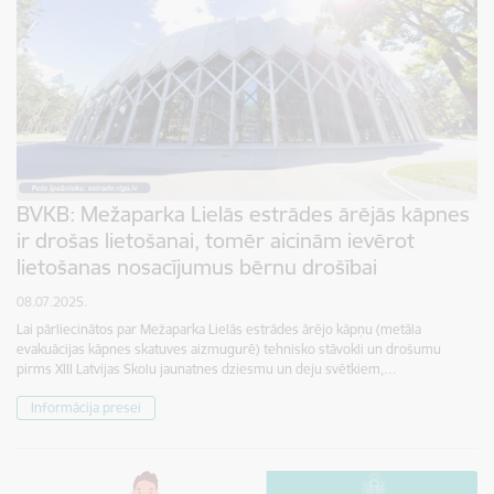
BVKB: Mežaparka Lielās estrādes ārējās kāpnes
ir drošas lietošanai, tomēr aicinām ievērot
lietošanas nosacījumus bērnu drošībai
08.07.2025.
Lai pārliecinātos par Mežaparka Lielās estrādes ārējo kāpņu (metāla
evakuācijas kāpnes skatuves aizmugurē) tehnisko stāvokli un drošumu
pirms XIII Latvijas Skolu jaunatnes dziesmu un deju svētkiem,…
Informācija presei