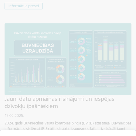
Informācija presei
Jauni datu apmaiņas risinājumi un iespējas
dzīvokļu īpašniekiem
17.02.2025.
2024. gads Būvniecības valsts kontroles biroja (BVKB) attīstītajai Būvniecības
informācijas sistēmai (BIS) bijis straujas izaugsmes laiks – izstrādāti jauni
datu apmaiņas risinājumi un nodrošinātas…