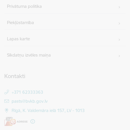
Privātuma politika
Piekļūstamība
Lapas karte
Sīkdatņu izvēles maiņa
Kontakti
+371 62333363
E-pasts:
pasts@bvkb.gov.lv
Rīgā, K. Valdemāra ielā 157, LV - 1013