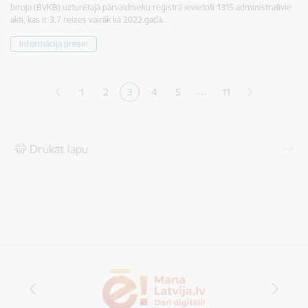
biroja (BVKB) uzturētajā pārvaldnieku reģistrā ievietoti 1315 administratīvie
akti, kas ir 3.7 reizes vairāk kā 2022.gadā…
Informācija presei
Lapošana
…
1
2
3
4
5
11
Lapa
Lapa
Pašreizējā lapa
Lapa
Lapa
Drukāt lapu