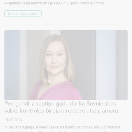
ekspluatācijā pieņemtas trīs jaunas un 27 pārbūvētas izglītības…
Informācija presei
Pēc gandrīz septiņu gadu darba Būvniecības
valsts kontroles biroja direktore atstāj amatu
31.05.2024.
Ar šā gada 1.jūniju Būvniecības valsts kontroles biroja (BVKB) direktores