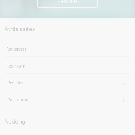
Kājene
Ātrās saites
Vakances
Iepirkumi
Projekti
Par mums
Noderīgi