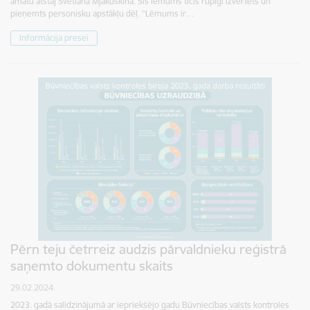
amatu atstāj Svetlana Mjakuškina. Šis lēmums ticis rūpīgi izvērtēts un
pieņemts personisku apstākļu dēļ. “Lēmums ir…
Informācija presei
Pērn teju četrreiz audzis pārvaldnieku reģistrā
saņemto dokumentu skaits
29.02.2024.
2023. gadā salīdzinājumā ar iepriekšējo gadu Būvniecības valsts kontroles