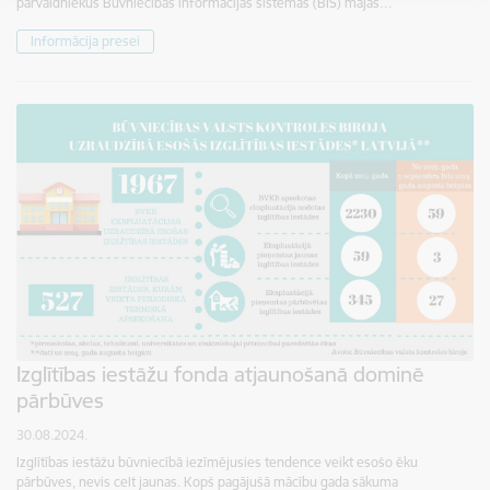
pārvaldniekus Būvniecības informācijas sistēmas (BIS) mājas…
Informācija presei
Izglītības iestāžu fonda atjaunošanā dominē
pārbūves
30.08.2024.
Izglītības iestāžu būvniecībā iezīmējusies tendence veikt esošo ēku
pārbūves, nevis celt jaunas. Kopš pagājušā mācību gada sākuma