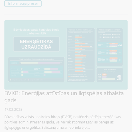
Informācija presei
BVKB: Enerģijas attīstības un ilgtspējas atbalsta
gads
17.02.2025.
Būvniecības valsts kontroles birojs (BVKB) noslēdzis pēdējo enerģētikas
politikas administrēšanas gadu, vēl vairāk stiprinot Latvijas pāreju uz
ilgtspējīgu enerģētiku. Salīdzinājumā ar iepriekšējo…