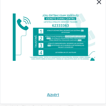
Informācija presei
Aicinām dzīvokļu īpašniekus BIS mājas lietā
norādīt savu kontaktinformāciju
18.12.2024.
Aizvērt
Lai nodrošinātu ērtāku un operatīvāku saziņu, aicinām daudzdzīvokļu
dzīvojamo māju, kurās ir vairāk nekā trīs dzīvokļi, īpašniekus un