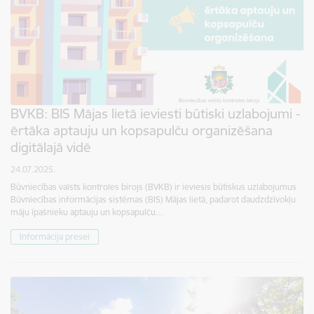
BVKB: BIS Mājas lietā ieviesti būtiski uzlabojumi -
ērtāka aptauju un kopsapulču organizēšana
digitālajā vidē
24.07.2025.
Būvniecības valsts kontroles birojs (BVKB) ir ieviesis būtiskus uzlabojumus
Būvniecības informācijas sistēmas (BIS) Mājas lietā, padarot daudzdzīvokļu
māju īpašnieku aptauju un kopsapulču…
Informācija presei