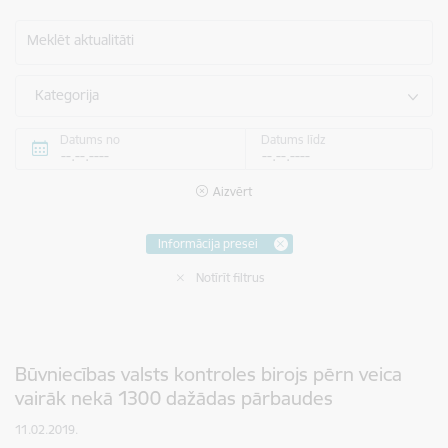
Meklēt aktualitāti
Kategorija
Datums no
Datums līdz
Aizvērt
Informācija presei
Notīrīt filtrus
Būvniecības valsts kontroles birojs pērn veica
vairāk nekā 1300 dažādas pārbaudes
11.02.2019.