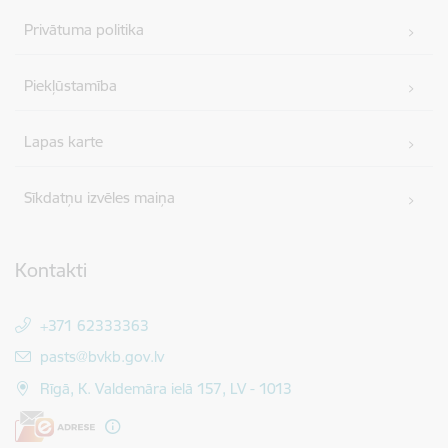
Privātuma politika
Piekļūstamība
Lapas karte
Sīkdatņu izvēles maiņa
Kontakti
+371 62333363
E-pasts:
pasts@bvkb.gov.lv
Rīgā, K. Valdemāra ielā 157, LV - 1013