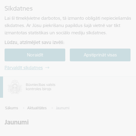
Pāriet uz lapas saturu
Sīkdatnes
Spied
lai meklētu
Enter
Lai šī tīmekļvietne darbotos, tā izmanto obligāti nepieciešamās
sīkdatnes. Ar Jūsu piekrišanu papildus šajā vietnē var tikt
izmantotas statistikas un sociālo mediju sīkdatnes.
Lūdzu, atzīmējiet savu izvēli:
Noraidīt
Apstiprināt visas
Pārvaldīt sīkdatnes
Sākums
Aktualitātes
Jaunumi
Jaunumi