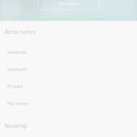
Kājene
Ātrās saites
Vakances
Iepirkumi
Projekti
Par mums
Noderīgi