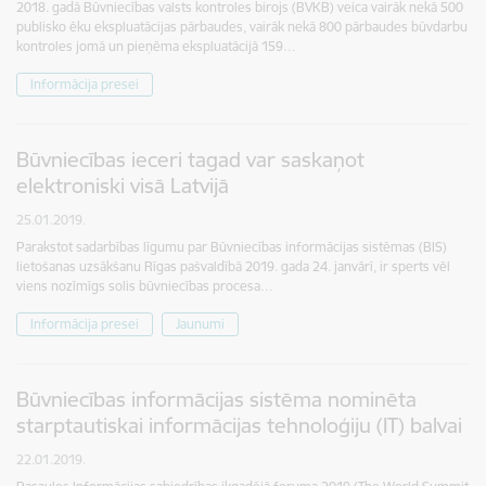
2018. gadā Būvniecības valsts kontroles birojs (BVKB) veica vairāk nekā 500
publisko ēku ekspluatācijas pārbaudes, vairāk nekā 800 pārbaudes būvdarbu
kontroles jomā un pieņēma ekspluatācijā 159…
Informācija presei
Būvniecības ieceri tagad var saskaņot
elektroniski visā Latvijā
25.01.2019.
Parakstot sadarbības līgumu par Būvniecības informācijas sistēmas (BIS)
lietošanas uzsākšanu Rīgas pašvaldībā 2019. gada 24. janvārī, ir sperts vēl
viens nozīmīgs solis būvniecības procesa…
Informācija presei
Jaunumi
Būvniecības informācijas sistēma nominēta
starptautiskai informācijas tehnoloģiju (IT) balvai
22.01.2019.