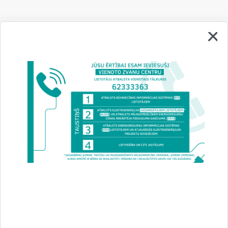
Vai šī informācija bija noderīga?
Sniegt atsauksmi
Esi pirmais, kurš uzzina!