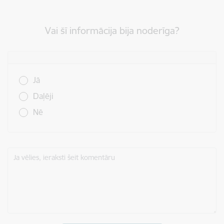
Vai šī informācija bija noderīga?
Vai šī informācija bija noderīga?
Jā
Daļēji
Nē
Ja vēlies, ieraksti šeit komentāru