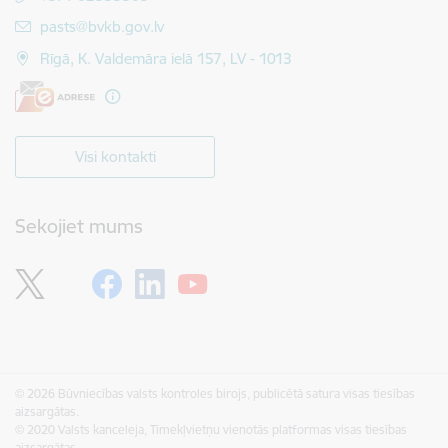
E-pasts:
pasts@bvkb.gov.lv
Rīgā, K. Valdemāra ielā 157, LV - 1013
Visi kontakti
Sekojiet mums
© 2026 Būvniecības valsts kontroles birojs, publicētā satura visas tiesības
aizsargātas.
© 2020 Valsts kanceleja, Tīmekļvietņu vienotās platformas visas tiesības
aizsargātas.