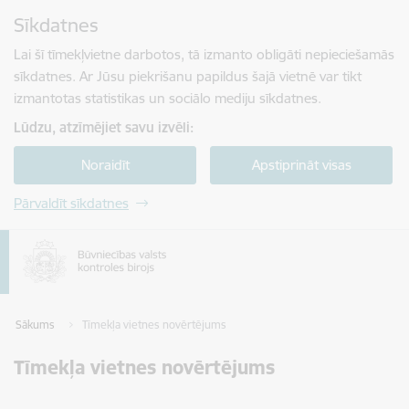
Pāriet uz lapas saturu
Sīkdatnes
Spied
lai meklētu
Enter
Lai šī tīmekļvietne darbotos, tā izmanto obligāti nepieciešamās
sīkdatnes. Ar Jūsu piekrišanu papildus šajā vietnē var tikt
izmantotas statistikas un sociālo mediju sīkdatnes.
Lūdzu, atzīmējiet savu izvēli:
Noraidīt
Apstiprināt visas
Pārvaldīt sīkdatnes
Sākums
Tīmekļa vietnes novērtējums
Tīmekļa vietnes novērtējums