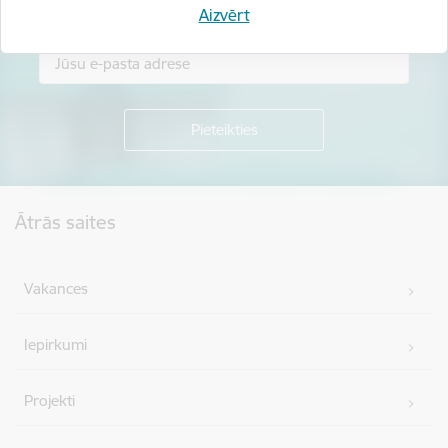
Piesakies jaunumu saņemšanai savā e-pastā.
Aizvērt
Kājene
Ātrās saites
Vakances
Iepirkumi
Projekti