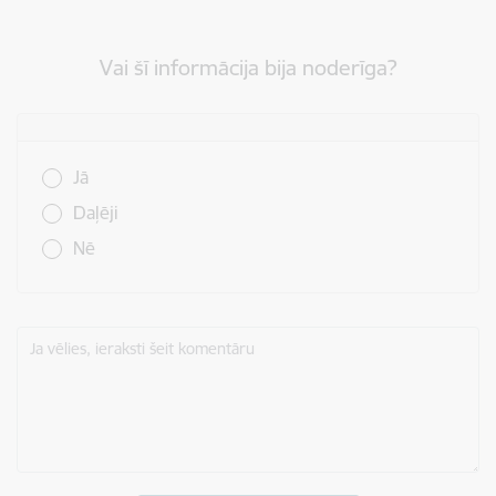
Vai šī informācija bija noderīga?
Vai šī informācija bija noderīga?
Jā
Daļēji
Nē
Ja vēlies, ieraksti šeit komentāru