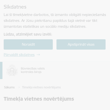
Pāriet uz lapas saturu
Sīkdatnes
Spied
lai meklētu
Enter
Lai šī tīmekļvietne darbotos, tā izmanto obligāti nepieciešamās
sīkdatnes. Ar Jūsu piekrišanu papildus šajā vietnē var tikt
izmantotas statistikas un sociālo mediju sīkdatnes.
Lūdzu, atzīmējiet savu izvēli:
Noraidīt
Apstiprināt visas
Pārvaldīt sīkdatnes
Sākums
Tīmekļa vietnes novērtējums
Tīmekļa vietnes novērtējums