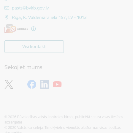
E-pasts:
pasts@bvkb.gov.lv
Rīgā, K. Valdemāra ielā 157, LV - 1013
Visi kontakti
Sekojiet mums
© 2026 Būvniecības valsts kontroles birojs, publicētā satura visas tiesības
aizsargātas.
© 2020 Valsts kanceleja, Tīmekļvietņu vienotās platformas visas tiesības
aizsargātas.