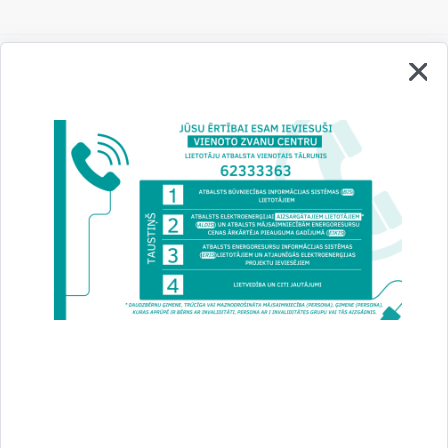
Vai šī informācija bija noderīga?
Sniegt atsauksmi
Esi pirmais, kurš uzzina!