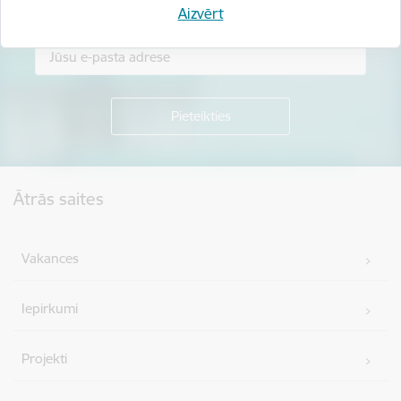
Piesakies jaunumu saņemšanai savā e-pastā.
Aizvērt
Kājene
Ātrās saites
Vakances
Iepirkumi
Projekti